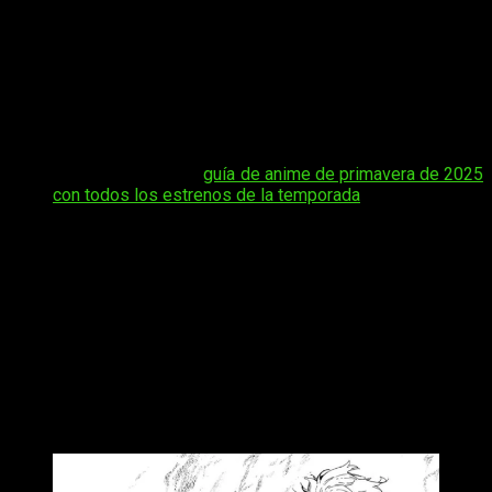
prepara para lanzar un nuevo capítulo que promete sacudir el
desarrollo de la historia. En esta nota te contamos
cuándo
saldrán los spoilers y la fecha y hora para leer el manga
Blue Lock
capítulo 308 según su lanzamiento en Japón
,
para que no te pierdas ningún detalle y estés al tanto de todo
lo que se viene en la trama futbolística más explosiva del
manga actual.
Tal vez te interese:
guía de anime de primavera de 2025
con todos los estrenos de la temporada
Además, aquí encontrarás información clave sobre lo que se
espera del próximo capítulo, con un repaso a los primeros
adelantos, teorías y filtraciones que ya circulan entre la
comunidad. Si eres de los que siguen cada jugada al
milímetro, este artículo será tu guía para no quedarte atrás
con lo que se avecina en el Proyecto Blue Lock.
Blue Lock
episodio 308 del manga,
fecha y hora de estreno, y
spoilers