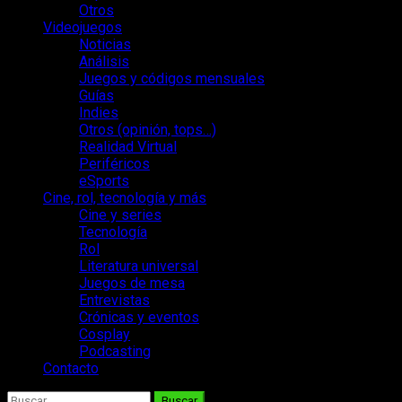
Otros
Videojuegos
Noticias
Análisis
Juegos y códigos mensuales
Guías
Indies
Otros (opinión, tops…)
Realidad Virtual
Periféricos
eSports
Cine, rol, tecnología y más
Cine y series
Tecnología
Rol
Literatura universal
Juegos de mesa
Entrevistas
Crónicas y eventos
Cosplay
Podcasting
Contacto
Buscar: