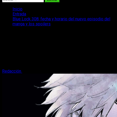
Inicio
Entrada
Blue Lock 308, fecha y horario del nuevo episodio del
manga y los spoilers
Blue Lock 308, fecha y horario del
nuevo episodio del manga y los
spoilers
Os contamos todo lo que sabemos sobre la publicación del
capítulo 308 del manga Blue Lock, como su fecha de estreno.
Redacción
12 de junio, 2025
4 minutos de lectura