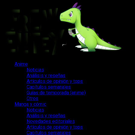
Saltar
al
contenido
Menú
Anime
principal
Noticias
Análisis y reseñas
Artículos de opinión y tops
Capítulos semanales
Guías de temporada (anime)
Otros
Manga y cómic
Noticias
Análisis y reseñas
Novedades editoriales
Artículos de opinión y tops
Capítulos semanales