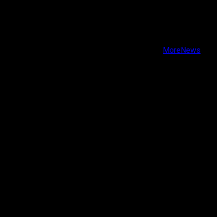
X
Facebook
Instagram
Youtube
Copyright © Todos los derechos reservados.
|
MoreNews
por AF themes.