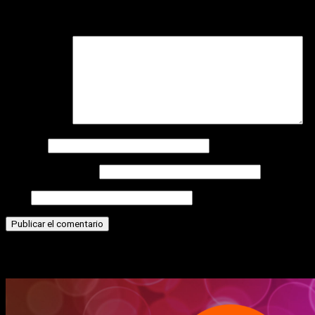
Tu dirección de correo electrónico no será publicada.
Los
campos obligatorios están marcados con
*
Comentario
*
Nombre
Correo electrónico
Web
Historias relacionadas