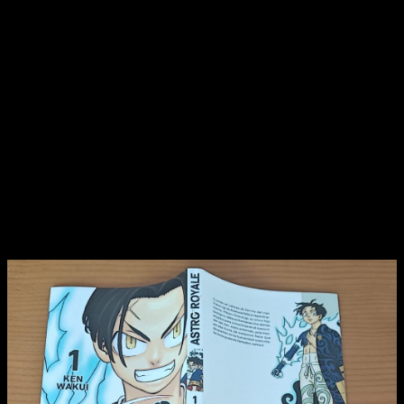
Wakui, el creador de
Tokyo Revengers
. Muy conocido tras
la emisión de la primera temporada del anime, su obra pronto
adquirió bastante notoriedad en Occidente gracias al boom
de la misma. Al término de la misma, dos años más tarde
publicó su siguiente trabajo, y ahora por fin podemos disfrutar
en España de él.
Hoy os cuento qué me ha parecido en mi
reseña del primer tomo de
Astro Royale
.
De buenas a primeras, es muy fácil identificar la procedencia
del manga.
El estilo de Ken Wakui se reconoce muy
fácilmente, por lo que este
Astro Royale
no es ninguna
excepción en ese sentido
. Es más, el diseño de su
protagonista recuerda mucho a algunos de los personajes
más emblemáticos de
Tokyo Revengers
.