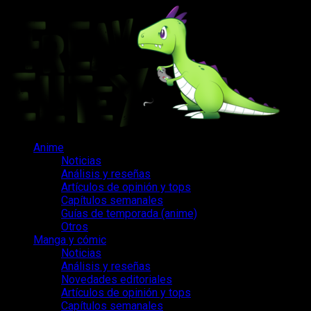
Saltar
al
contenido
Menú
Anime
principal
Noticias
Análisis y reseñas
Artículos de opinión y tops
Capítulos semanales
Guías de temporada (anime)
Otros
Manga y cómic
Noticias
Análisis y reseñas
Novedades editoriales
Artículos de opinión y tops
Capítulos semanales