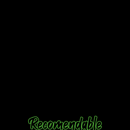
se extendió demasiado en el tiempo.
La premisa no es especialmente rompedora y la idea, aunque
curiosa,
carece de la originalidad de su anterior trabajo
.
Pese a ello, tiene la misma fuerza y la misma garra, puesto
que gran parte del empuje de
TR
provenía del dibujo.
No es el mejor, ni el más limpio ni el más definido, pero
tiene mucha personalidad
. Eso no lo ha perdido. Así pues,
si os gustó
Tokyo Revengers
, es muy posible que le pilléis el
gusto a este nuevo
Astro Royale
, siempre sabiendo cuáles
son las expectativas que debéis mantener.
Entretenido y ligero, no es una obra que rompa lo que
entendemos por manga ni ofrece una revolución. Tampoco da
una
master class
de guion, pero tiene fuerza y
ofrece una
narrativa lo suficientemente entretenida como para
mantenerte pegado al manga
durante un buen ratito.