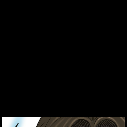
Mashima, de
Fairy Tail
,
Rave
y
Edens Zero
— no son capaces
de hacer: mantener su estilo y que se note que es él sin crear
una copia de sus antiguos trabajos.
Al menos con Hibaru, el
protagonista, pues hay unos cuantos que sí son bastante
más parecidos
.
Pese a ello, la distancia entre unos y otros es lo
suficientemente grande como para que sea poco más que
una reminiscencia de lo vivido hace unos años más que otra
cosa. Además,
que ambos tengan relación con los bajos
fondo no ayuda a distinguirlos
. Y no lo digo como algo
negativo.
A Ken Wakui le gustan este tipo de historias, salvo que ahora,
en lugar de pandilleros juveniles,
tenemos a los miembros
de una familia Yakuza
. Mayormente, todos siguen siendo
menores de 19 años, pero también unos cuantos adultos.
Reseña del manga
Astro Royale
n.º 1 |
Portada, sinopsis y edición