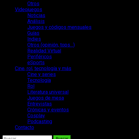
Otros
Videojuegos
Noticias
Análisis
Juegos y códigos mensuales
Guías
Indies
Otros (opinión, tops…)
Realidad Virtual
Periféricos
eSports
Cine, rol, tecnología y más
Cine y series
Tecnología
Rol
Literatura universal
Juegos de mesa
Entrevistas
Crónicas y eventos
Cosplay
Podcasting
Contacto
Buscar: