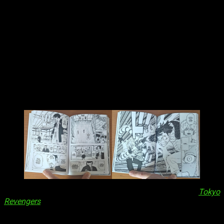
que tiene que ser él quien hable con sus hermanos y los
enderece. Es solo una disputa familiar, y será él quien la
resuelva.
La trama es bastante sencilla y los diálogos son bastante
planos,
eludiendo la fuerte carga emocional y
profundidad de
Tokyo Revengers
. En cierto modo, es un
trabajo más ligero, aunque es cierto que terminó más pronto
que tarde debido a que sufrió una cancelación prematura.
Una serie corta, sencilla y entretenida
La serie apenas 50 capítulos, y no es tan buena como
Tokyo
Revengers
, pero tiene su aquel.
Este primer tomo
(de 5,
aunque en Japón fueron 6)
no me ha dejado malas
sensaciones
y, de hecho, entiendo el motivo por el cual no