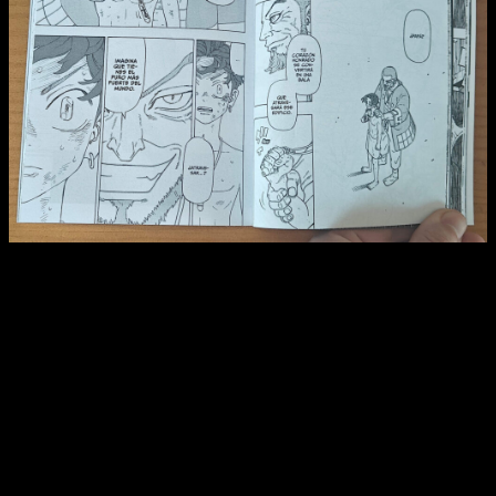
Reseña del manga
Astro Royale
n.º 1 | El legado de un padre.
Según rezan las leyes del clan Yotsurugi, cualquier disputa
entre hermanos (no lo son de sangre, pero como si lo fueran)
debe resolverse en un duelo 1 vs. 1 sin armas.
Es una ley
que todos en el clan respetan, por lo que Hibaru decide
desafiar a todos sus hermanos para devolver la paz a la
ciudad
.
A diferencia de muchos de estos, tiene buen fondo,
y
respeta el ideal de caballero que su padre le transmitió
.
Considera que es su deber proteger a la gente del barrio y