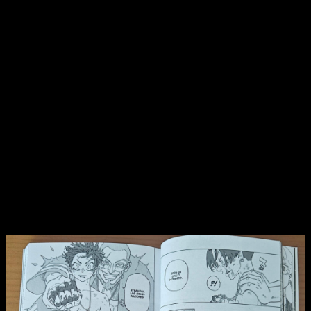
ciudad,
destrozándolo todo a su paso y cumpliendo
cientos de deseos
. Sin embargo, todos ellos obtienen
forma de poderes. Por ejemplo, Hibaru desarrolla un puño con
una potencia de golpe explosiva, mientras que Terasu logra
crear un escudo muy resistente.
Y así con todos.
El problema es que los otros posibles
candidatos y ahijados del antiguo líder del clan no están
de acuerdo con la elección del nuevo líder
, por lo que
aprovechan el caos de la ciudad destruida y sus nuevos
poderes para instaurar un nuevo orden y rebelarse.
Así empieza la historia. Como veis, no es muy compleja, y en
realidad va directa al grano.
En apenas un tomo Hibaru ya
está usando sus poderes para desafiar al primero de los
ahijados
que se ha rebelado, tratando de que se una a sus
filas mediante una antigua doctrina del clan.