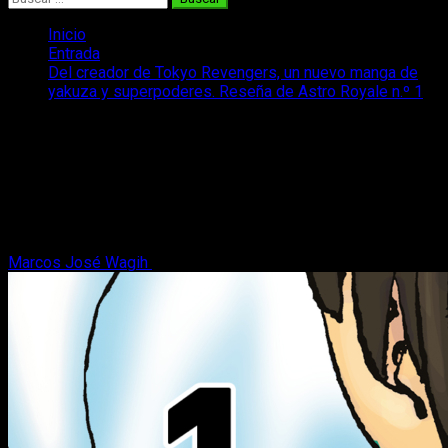
Inicio
Entrada
Del creador de Tokyo Revengers, un nuevo manga de
yakuza y superpoderes. Reseña de Astro Royale n.º 1
Del creador de Tokyo Revengers, un
nuevo manga de yakuza y
superpoderes. Reseña de Astro Royale
n.º 1
Marcos José Wagih
12 de junio, 2025
7 minutos de lectura