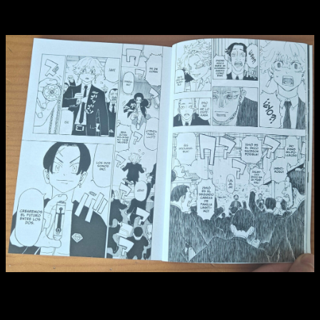
Yakuzas, fantasía, poderes y un ideal
Reseña del manga
Astro Royale
n.º 1 | Un nuevo líder y una
decisión polémica.
Los meteoritos, lejos de frenar su curso, impactan contra la