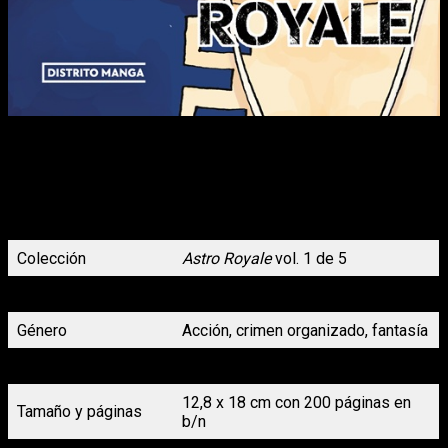
Cuando el cabeza de familia del clan Yotsurugi de Asakusa
fallece repentinamente, Hibaru Yotsurugi, su único hijo
biológico, debe enfrentarse a los demás ahijados para
convertirse en el nuevo líder del clan. Entonces, ¡una
inesperada lluvia de meteoros hace que despierten en la
humanidad unos misteriosos poderes llamados «astro»!
Colección
Astro Royale
vol. 1 de 5
Autoría
Ken Wakui
Género
Acción, crimen organizado, fantasía
Formato
Rústica sin solapas con s/cub.
12,8 x 18 cm con 200 páginas en
Tamaño y páginas
b/n