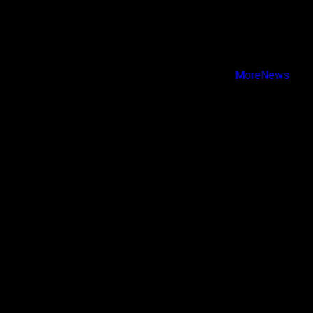
X
Facebook
Instagram
Youtube
Copyright © Todos los derechos reservados.
|
MoreNews
por AF themes.