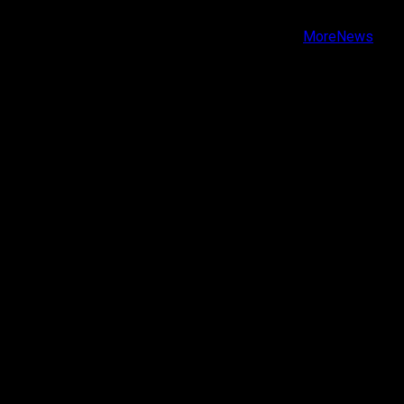
Youtube
Copyright © Todos los derechos reservados.
|
MoreNews
por AF themes.