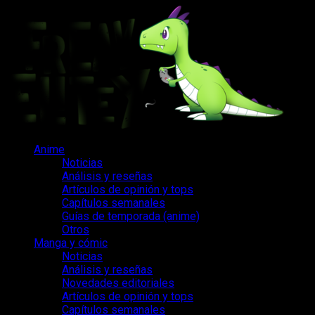
Saltar
al
contenido
Menú
Anime
principal
Noticias
Análisis y reseñas
Artículos de opinión y tops
Capítulos semanales
Guías de temporada (anime)
Otros
Manga y cómic
Noticias
Análisis y reseñas
Novedades editoriales
Artículos de opinión y tops
Capítulos semanales