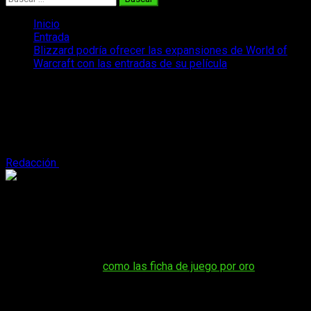
Inicio
Entrada
Blizzard podría ofrecer las expansiones de World of
Warcraft con las entradas de su película
Blizzard podría ofrecer las expansiones
de World of Warcraft con las entradas
de su película
Redacción
7 de febrero, 2016
2 minutos de lectura
Nadie discute que
World of Warcraft
sigue siendo a día de
hoy uno de los videojuegos más populares en el género
MMO, aún con su larga trayectoria. Hay muchos jugadores que
se han ido uniendo con las nuevas facilidades que Blizzard
ha ido implantando (
como las ficha de juego por oro
) y tantos
otros que lo han dejado por considerar que la dificultad ha
bajado demasiado.