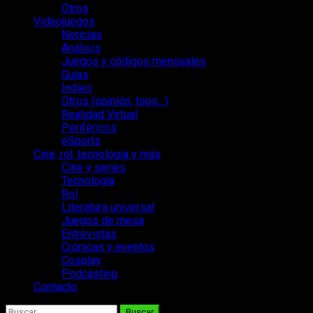
Otros
Videojuegos
Noticias
Análisis
Juegos y códigos mensuales
Guías
Indies
Otros (opinión, tops…)
Realidad Virtual
Periféricos
eSports
Cine, rol, tecnología y más
Cine y series
Tecnología
Rol
Literatura universal
Juegos de mesa
Entrevistas
Crónicas y eventos
Cosplay
Podcasting
Contacto
Buscar: