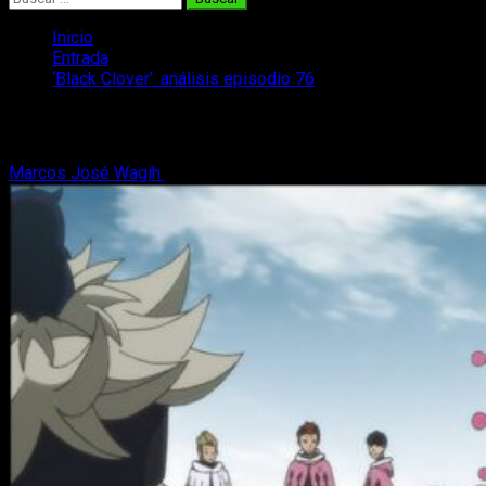
Inicio
Entrada
‘Black Clover’: análisis episodio 76
‘Black Clover’: análisis episodio 76
Marcos José Wagih
27 de marzo, 2019
5 minutos de lectura