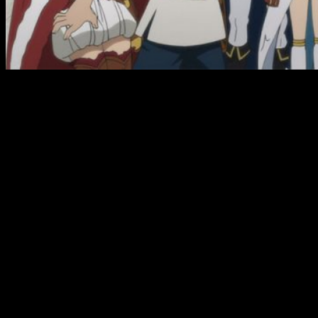
Debo confesar que, durante los primeros minutos de metraje,
sentí cierta curiosidad por la identidad de X.
Black Clover
, por
las cualidades inherentes de su condición de
shōnen
, no
suele jugar la baza del misterio como herramienta argumental.
Con la excepción de Xerx, la premisa era simple: un torneo
repleto de magia y poderes excepcionales. De hecho, resultó
curioso que la aparición de este mago estuviese secundada
por la inclusión de lo que parecen ser dos personajes de
relleno. Empero, no pasó mucho tiempo hasta que se reveló
el misterio: el capitán de los Ciervos Celestes,
Rill
Boismortier
.
Confieso que me llamó la atención, pues su magia es, cuando
menos, muy curiosa, pero…
La ejecución del capítulo
, en
líneas generales,
es torpe y tosca
. Además de destacar,
nuevamente, por el acompañamiento de personajes sin
bagaje argumental pasado o futuro, se presenta al capitán de
manera un tanto errática. En primer lugar, su mayordomo.