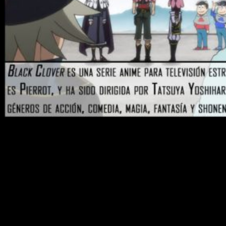
¡Hola, muy buenas amantes del anime y el manga! Seguimos
con
Black Clover
y en esta ocasión es el turno del episodio
76. El episodio, emitido en Crunchyroll el martes 26 de marzo
a las 11:25, continúa con el siguiente combate del torneo de
Caballeros Reales
. La primera ronda está a punto de
finalizar y los últimos equipos continúan saltando a escena.
No obstante, el protagonismo de todo el capítulo queda
dedicado al mago llamado X, que prontamente revela su
identidad. Si no habéis visto el episodio, cuidado, porque
aunque no muchos, este análisis contendrá
spoilers
.