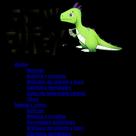
Saltar
al
contenido
Menú
Anime
principal
Noticias
Análisis y reseñas
Artículos de opinión y tops
Capítulos semanales
Guías de temporada (anime)
Otros
Manga y cómic
Noticias
Análisis y reseñas
Novedades editoriales
Artículos de opinión y tops
Capítulos semanales