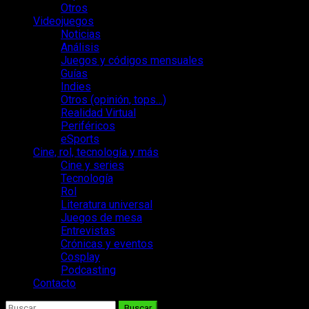
Otros
Videojuegos
Noticias
Análisis
Juegos y códigos mensuales
Guías
Indies
Otros (opinión, tops…)
Realidad Virtual
Periféricos
eSports
Cine, rol, tecnología y más
Cine y series
Tecnología
Rol
Literatura universal
Juegos de mesa
Entrevistas
Crónicas y eventos
Cosplay
Podcasting
Contacto
Buscar: