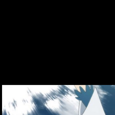
Walter hace acto de presencia sin que nadie le vea, de golpe,
lo cual es un tanto extraño. Pasando eso por alto, es él quien
pone voz a la figura del capitán.
Empleando el recurso de la analepsis, se da un vuelco
temporal para echar un vistazo a tiempos pretéritos. Se nos
revela el
pasado del capitán
y el porqué se une a las
órdenes de caballería. Empero, a título personal no he sentido
empatía ninguna con el personaje pese a los pormenores de
su infancia. El joven pintor posee un comportamiento infantil y
despreocupado. Su puesta en escena carece de tensión
dramática y, sin embargo, se rompe la acción con un pasado
difícil. Tras esto, una vez regresamos a la acción presente, la
tensión del recuerdo se disuelve.
Sensación de relleno