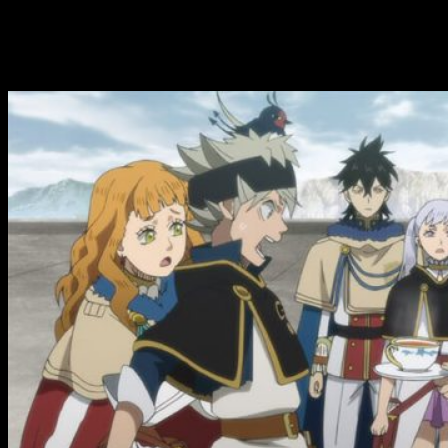
Análisis de
Black Clover
episodio 76: El
mago X