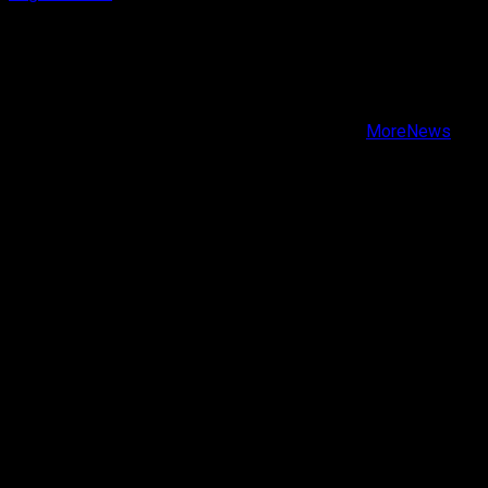
X
Facebook
Instagram
Youtube
Copyright © Todos los derechos reservados.
|
MoreNews
por AF themes.