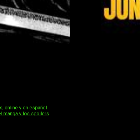
egreso de Guts
ada del mundo exterior, tocando fondo tras ver cómo
Griffith
el punto de inflexión en las mejores historias, y todo apunta a 
revista
Young Animal
. Si llevas meses esperando esta noticia, 
s, online y en español
el manga y los spoilers
os obligatorios están marcados con
*