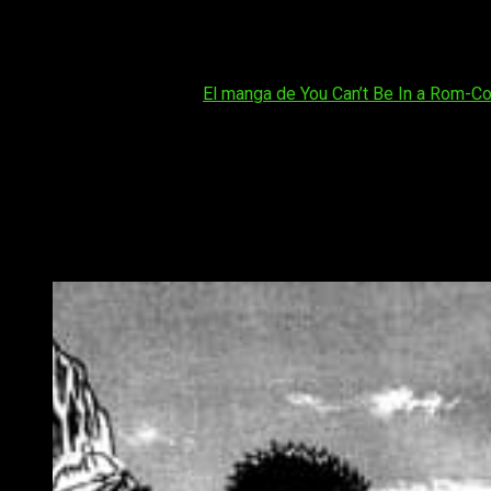
Bersek
regresa.
Studio Gaga,
el equipo que conitnúa la obra d
2026
. Será el primer episodio del manga en este año, después
Tal vez te interese:
El manga de You Can’t Be In a Rom-Com
La espera, aunque larga, entra dentro de lo habitual en
Berskek.
capítulos aislados
. En muchas ocasiones, cuando el manga reg
nueva racha de capítulos.
Y es que el ritmo pausado tiene su lógica. Bersek es una obra
y, sobretodo, con criterio
. Al igual igual que ocurre con Toga
la figura del manga y la integridad fe la obra.