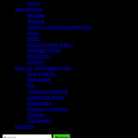
Otros
Videojuegos
Noticias
Análisis
Juegos y códigos mensuales
Guías
Indies
Otros (opinión, tops…)
Realidad Virtual
Periféricos
eSports
Cine, rol, tecnología y más
Cine y series
Tecnología
Rol
Literatura universal
Juegos de mesa
Entrevistas
Crónicas y eventos
Cosplay
Podcasting
Contacto
Buscar: