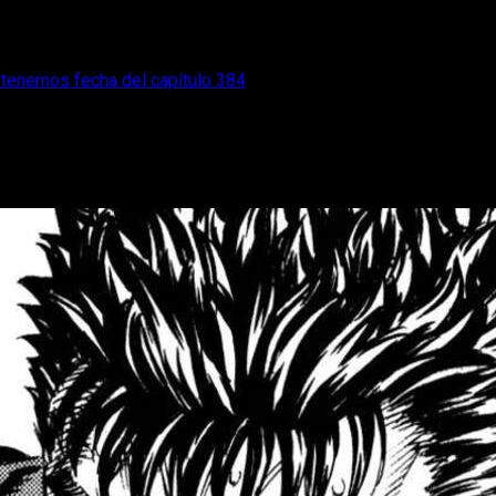
a tenemos fecha del capítulo 384
 de silencio y ya tenemos fecha del capít
ulo es mucho más cercana de lo que esperábamos.