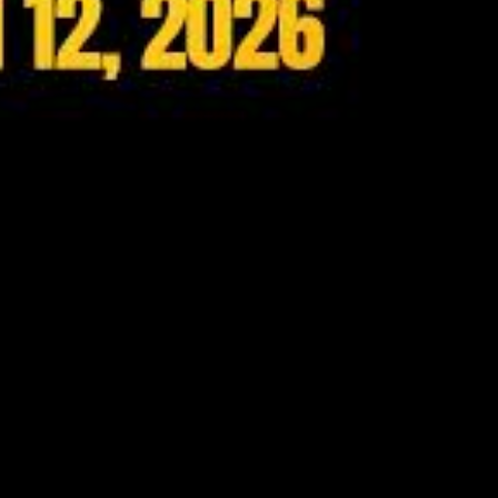
volvía a secuestrar a
Casca
. Un momento oscuro que deja al
que los próximos capítulos podrían marcar el inicio del camino
ya tienes fecha marcada en el calendario.