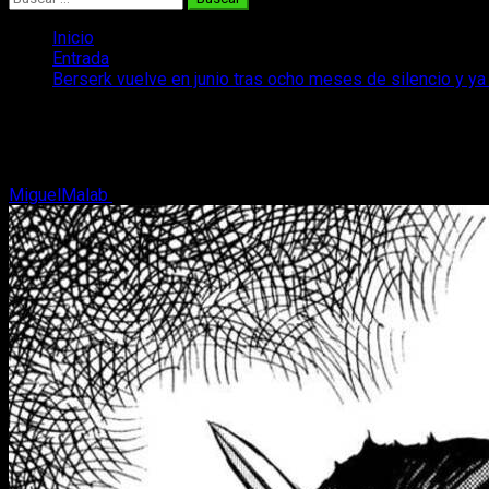
Inicio
Entrada
Berserk vuelve en junio tras ocho meses de silencio y y
Berserk vuelve en junio tras ocho meses
Berserk por fin anuncia su regreso y la fecha del nuevo capít
MiguelMalab
22 de mayo, 2026
2 minutos de lectura