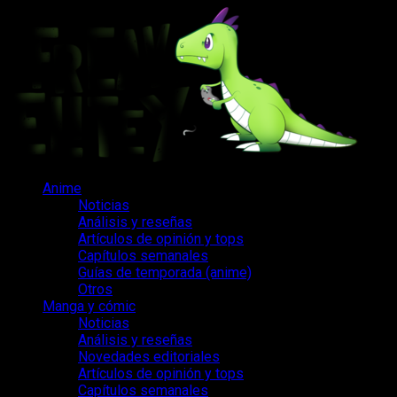
Saltar
al
contenido
Menú
Anime
principal
Noticias
Análisis y reseñas
Artículos de opinión y tops
Capítulos semanales
Guías de temporada (anime)
Otros
Manga y cómic
Noticias
Análisis y reseñas
Novedades editoriales
Artículos de opinión y tops
Capítulos semanales