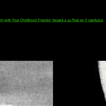
el difunto Kentaro Miura, confirmo a través de la revista Youn
 de ocho meses sin noticias desde el último capítulo publicado
 with Your Childhood Friends! llegará a su final en 3 capítulos
Sin embargo, lo más interesante no es solo la fecha, sino lo q
resa, lo hace con varias entregas seguidas en semanas o en poco
 enormemente ambiciosa, y las circunstancias
tras la muerte de
shi en
Hunter x Hunter
, parece que la editorial tiene un acuerdo 