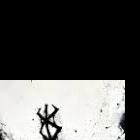
g Animal que el
capítulo 384
llegará el próximo
12 de junio de
 en septiembre de 2025.
ue puede venir después.
Normalmente, Studio Gea no publica
s meses. por tanto, el 12 de junio, podría ser el inicio de una
 Miura, ha centrado que el equipo quiera avanzar despacio
que les permite trabajar a su propio ritmo, respetando al máximo