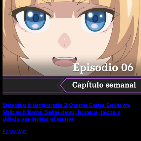
Episodio 6 temporada 2 Otome Game Sekai wa
Mob ni Kibishii Sekai desu, horario, fecha y
dónde ver online el anime
Redacción
5 de agosto, 2026