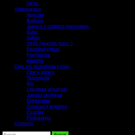
Otros
Videojuegos
Noticias
Análisis
Juegos y códigos mensuales
Guías
Indies
Otros (opinión, tops…)
Realidad Virtual
Periféricos
eSports
Cine, rol, tecnología y más
Cine y series
Tecnología
Rol
Literatura universal
Juegos de mesa
Entrevistas
Crónicas y eventos
Cosplay
Podcasting
Contacto
Buscar: