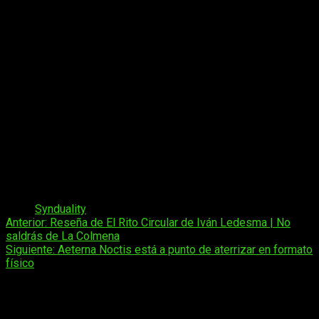
Deseamos que los jugadores prueben el proyecto
Synduality
.
Hemos estado trabajando con diseñadores famosos como
Neco para el diseño de personajes e Ippei Gyoubu para el
diseño mecánico, además de trabajar con el equipo de Game
Studio, con el fin de desarrollar un shooter divertido, dotado
de una intensa jugabilidad y un enfoque único en la relación
entre la IA y los humanos, en el que el vínculo que se
desarrolla entre los jugadores y sus Magus influye en el
juego y en la historia.
Yosuke Futami, Productor de Bandai Namco
Tags:
Synduality
Navegación
Anterior:
Reseña de El Rito Circular de Iván Ledesma | No
saldrás de La Colmena
de
Siguiente:
Aeterna Noctis está a punto de aterrizar en formato
entradas
físico
Deja una respuesta
Tu dirección de correo electrónico no será publicada.
Los