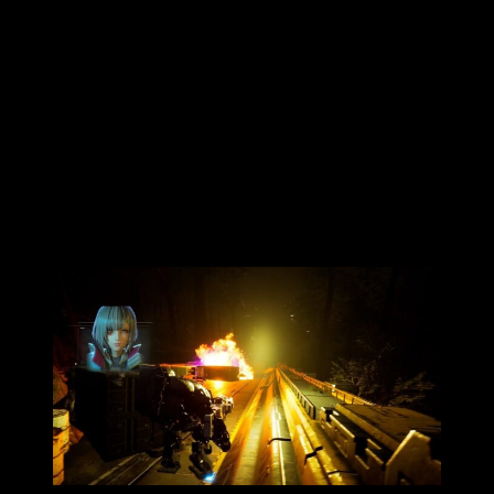
nacimiento de criaturas deformes que ahora dan caza a la
población.
Como consecuencia de esta catástrofe,
los humanos se ven
forzados a construir un refugio subterráneo llamado
Amasia
. Es en ese momento cuando descubren y comienzan
a colaborar con formas de inteligencia artificial llamadas
Magus.
Synduality
, el nuevo shooter de ciencia
ficción de Bandai