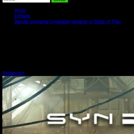
Inicio
Entrada
Bandai presenta Synduality durante el State of Play
Bandai presenta Synduality durante el
State of Play
Uno de los anuncios más llamativos de la noche del State of
Play fue de Bandai Namco, quienes presentaron su shooter
de sci-fi Synduality.
Redacción
14 de septiembre, 2022
3 minutos de lectura