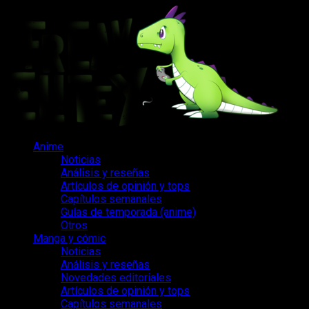
Saltar
al
contenido
Menú
Anime
principal
Noticias
Análisis y reseñas
Artículos de opinión y tops
Capítulos semanales
Guías de temporada (anime)
Otros
Manga y cómic
Noticias
Análisis y reseñas
Novedades editoriales
Artículos de opinión y tops
Capítulos semanales