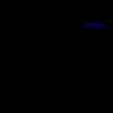
X
Facebook
Instagram
Youtube
Copyright © Todos los derechos reservados.
|
MoreNews
por AF themes.