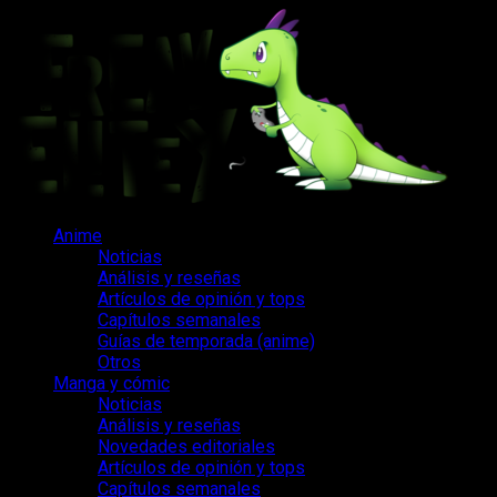
Saltar
al
contenido
Menú
Anime
principal
Noticias
Análisis y reseñas
Artículos de opinión y tops
Capítulos semanales
Guías de temporada (anime)
Otros
Manga y cómic
Noticias
Análisis y reseñas
Novedades editoriales
Artículos de opinión y tops
Capítulos semanales