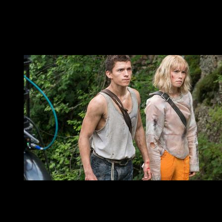
La primera de las guionistas ya colaboró en la exitosa
Capitana Marvel
, mientras que
Beer
se ha encargado de
lo
nuevo de Tom Holland y Daisy Ridley, Chaos Walking
, que
todavía no ha sido estrenada.
Imágenes del rodaje de Chaos Walking
Por su parte,
Chris
y
Paul Weitz
, los directores de la
productora
Depth of Field
, y
Andrew Miano
se encargarán