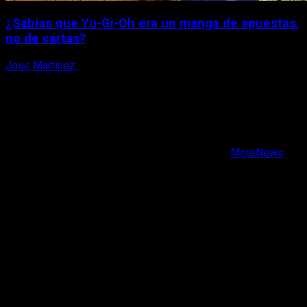
¿Sabías que Yu-Gi-Oh era un manga de apuestas,
no de cartas?
Jose Martinez
6 de agosto, 2026
X
Facebook
Instagram
Youtube
Copyright © Todos los derechos reservados.
|
MoreNews
por AF themes.