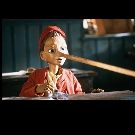
Ahora bien, mucho antes que
Bambi y Pinocho
, llegará la
adaptación de
Mulán
, la cinta sobre la heroína china
protagonizada por
Liu Yifei
que se estrena el
próximo 27 de