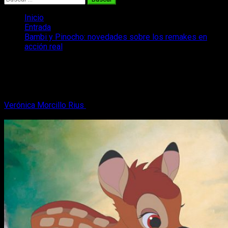
Inicio
Entrada
Bambi y Pinocho: novedades sobre los remakes en
acción real
Bambi y Pinocho: novedades sobre los
remakes en acción real
Verónica Morcillo Rius
28 de enero, 2020
2 minutos de
lectura