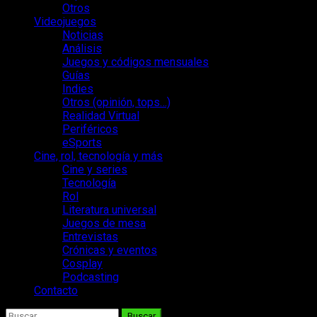
Otros
Videojuegos
Noticias
Análisis
Juegos y códigos mensuales
Guías
Indies
Otros (opinión, tops…)
Realidad Virtual
Periféricos
eSports
Cine, rol, tecnología y más
Cine y series
Tecnología
Rol
Literatura universal
Juegos de mesa
Entrevistas
Crónicas y eventos
Cosplay
Podcasting
Contacto
Buscar: