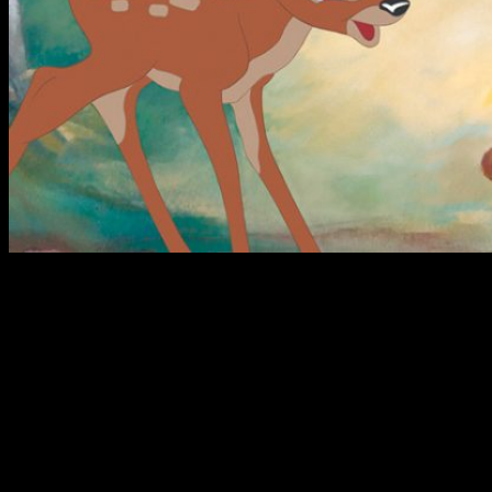
Parece que
Disney
ha cogido carrerilla en esto de adaptar
sus versiones animadas de cuentos clásicos en cintas de
acción real. ¿Las siguientes?
Bambi y Pinocho
.
Bambi
La información nos llega a través de
The Hollywood
Reporter
, donde confirman que
Disney
ha fichado a
Geneva
Robertson-Dworet
y
Lindsey Beer
como responsables del
guion del nuevo
remake
de la factoría.