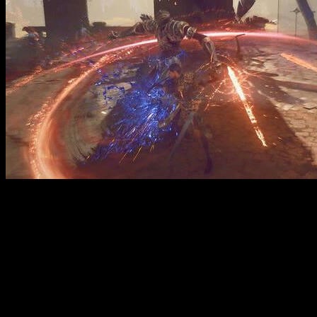
Todo esto lo hemos podido ver el un primer tráiler gameplay
en el que vemos que el título, pese a todo le falta pulido. Y es
que el videojuego todavía no tiene fecha de lanzamiento, y
nos emplazan a verano del año que viene para saber más
detalles. Es más que probable que sepamos más información
en el próximo
E3 2020
. Este, como todos los años, se
celebrará en el mes de junio. Hasta entonces, sólo nos queda
esperar para saber más detalles. Todo apunta a que este será
un lanzamiento intergeneracional en el que lo veremos en