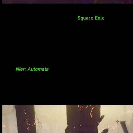
Tras más de un año sin saber nada de
BABYLON’S FALL
, el
nuevo título de
Platinum Games
y
Square Enix
, el
State of
Play
nos ha dejado un nuevo video gameplay y más detalles
de lo que será este nuevo lanzamiento
BABYLON’S FALL
: batallas a toda
velocidad
El videojuego sin lugar a dudas sigue el legado de títulos
como
Nier: Automata
, en el que los combates y los combos
se realizan de una manera vertiginosa con espadas que flotan
en las espaldas de los personajes. En esta ocasión sin
embargo, también tenemos combates con personajes con
armaduras que son gigantes, lo que probablemente aporte
bastante variedad a la jugabilidad.