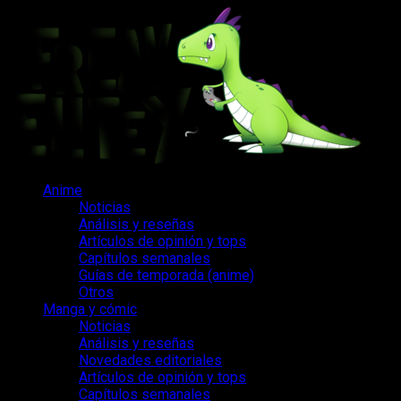
Saltar
al
contenido
Menú
Anime
principal
Noticias
Análisis y reseñas
Artículos de opinión y tops
Capítulos semanales
Guías de temporada (anime)
Otros
Manga y cómic
Noticias
Análisis y reseñas
Novedades editoriales
Artículos de opinión y tops
Capítulos semanales