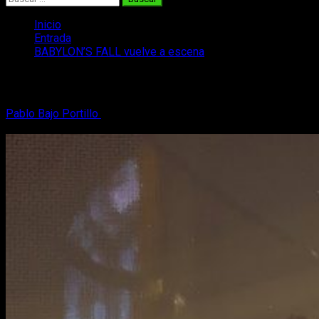
Inicio
Entrada
BABYLON’S FALL vuelve a escena
BABYLON’S FALL vuelve a escena
Pablo Bajo Portillo
12 de diciembre, 2019
2 minutos de
lectura