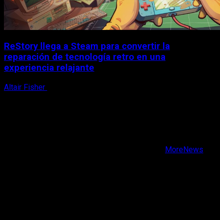
ReStory llega a Steam para convertir la
reparación de tecnología retro en una
experiencia relajante
Altair Fisher
8 de agosto, 2026
X
Facebook
Instagram
Youtube
Copyright © Todos los derechos reservados.
|
MoreNews
por AF themes.