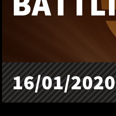
Los rumores de un nuevo
Nintendo Direct
continúan, y pese a
en
Super Smash Bros Ultimate
.