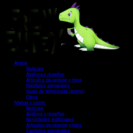
Saltar
al
contenido
Menú
Anime
principal
Noticias
Análisis y reseñas
Artículos de opinión y tops
Capítulos semanales
Guías de temporada (anime)
Otros
Manga y cómic
Noticias
Análisis y reseñas
Novedades editoriales
Artículos de opinión y tops
Capítulos semanales