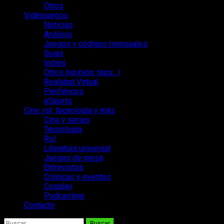
Otros
Videojuegos
Noticias
Análisis
Juegos y códigos mensuales
Guías
Indies
Otros (opinión, tops…)
Realidad Virtual
Periféricos
eSports
Cine, rol, tecnología y más
Cine y series
Tecnología
Rol
Literatura universal
Juegos de mesa
Entrevistas
Crónicas y eventos
Cosplay
Podcasting
Contacto
Buscar: