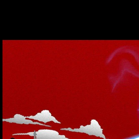
Smash Direct: un nuevo personaje
Concretamente el próximo
16 de enero, a las 15:00pm hora 
Jefe Maestro
de
Halo
o
Dante
de
Devil May Cry
. Sólo queda