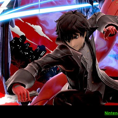
le dejar pasar un detalle. El port de
Devil May Cry 3
a
Ninten