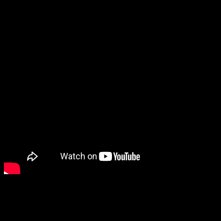
Los tres juegos juegos llegarán en una colección que promete
versiones DX. Se ha confirmado que uno de los agregados será 
estreno de
Atelier Sophie
y
Atelier Firis
en Nintendo Switch. C