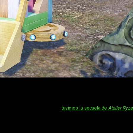
y Deluxe Pack
! En forma de recopilatorio,
Atelier Sophie: The A
e Alchemists and the Mysterious Paintings DX
llegarán el próx
l en España, a través de la información revelada por Koei Tecmo 
paña y Europa. Recientemente,
tuvimos la secuela de
Atelier Ryza
sterious Trilogy Deluxe Pack
para el 22 de 