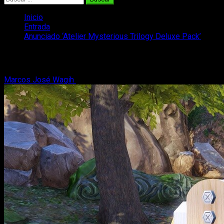
Inicio
Entrada
Anunciado ‘Atelier Mysterious Trilogy Deluxe Pack’
Anunciado ‘Atelier Mysterious Trilogy D
Marcos José Wagih
4 de febrero, 2021
4 minutos de lectura