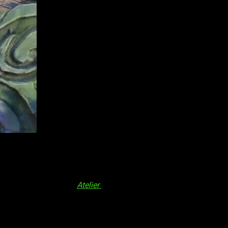
lchemist of the Mysterious Book DX
,
Atelier Firis: The Alchemist
imo 22 de abril
a Nintendo Switch, PlayStation 4 y Stream. La
Europe y GUST Studios.
, pero no es el primer
Atelier
que llega a la península.
abril