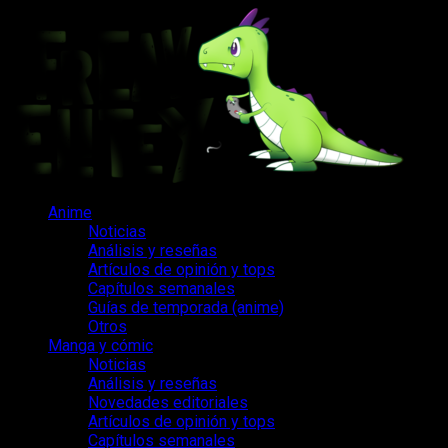
Saltar
al
contenido
Menú
Anime
principal
Noticias
Análisis y reseñas
Artículos de opinión y tops
Capítulos semanales
Guías de temporada (anime)
Otros
Manga y cómic
Noticias
Análisis y reseñas
Novedades editoriales
Artículos de opinión y tops
Capítulos semanales