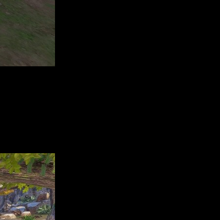
tico volumen con un alma impregnada en su interior. Este
on la alquimia a lo largo de la historia, desentraña los
o incluye un nuevo arco argumental para Sophie, con una