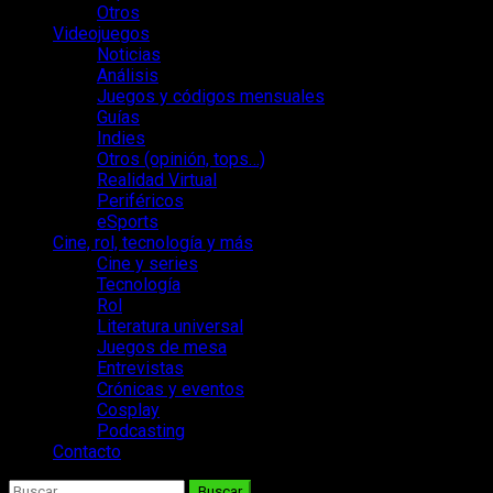
Otros
Videojuegos
Noticias
Análisis
Juegos y códigos mensuales
Guías
Indies
Otros (opinión, tops…)
Realidad Virtual
Periféricos
eSports
Cine, rol, tecnología y más
Cine y series
Tecnología
Rol
Literatura universal
Juegos de mesa
Entrevistas
Crónicas y eventos
Cosplay
Podcasting
Contacto
Buscar: