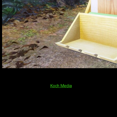
¡Se ha anunciado el lanzamiento de
Atelier Mysterious Trilog
and the Mysterious Journey DX
y
Atelier Lydie & Suelle: Th
noticia era confirmada por
Koch Media
, la distribuidora oficia
La franquicia, poco a poco, se ha ido haciendo su hueco en Es
Anunciado el lanzamiento de
Atelier My