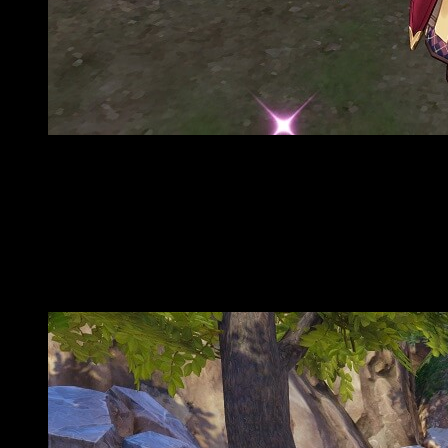
Atelier Sophie: The Alchemist of the Mysterious Book DX
El juego sigue las aventuras de la joven alquimista Sop
Libro Misterioso parece albergar los secretos del conoc
recuerdos olvidados del libro y finalmente se dispone 
protagonista más madura que lucha por ponerse en la piel
Atelier Firis: The Alchemist and the Mysterious Journey DX