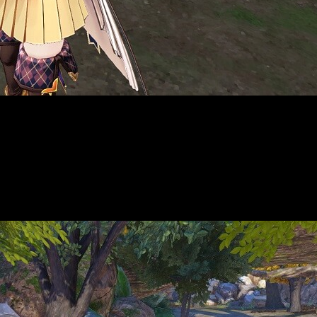
hie Neuenmuller, que descubre que es la poseedora de un enigmá
imiento del arte de la Alquimia, mientras Sophie experimenta c
a descubrir la historia de su origen. La versión DX del jueg
 de su abuela, la alquimista de confianza del pueblo.