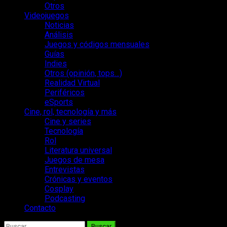
Otros
Videojuegos
Noticias
Análisis
Juegos y códigos mensuales
Guías
Indies
Otros (opinión, tops…)
Realidad Virtual
Periféricos
eSports
Cine, rol, tecnología y más
Cine y series
Tecnología
Rol
Literatura universal
Juegos de mesa
Entrevistas
Crónicas y eventos
Cosplay
Podcasting
Contacto
Buscar: