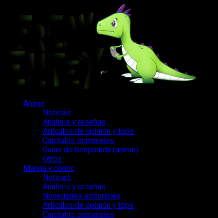
Saltar
al
contenido
Menú
Anime
principal
Noticias
Análisis y reseñas
Artículos de opinión y tops
Capítulos semanales
Guías de temporada (anime)
Otros
Manga y cómic
Noticias
Análisis y reseñas
Novedades editoriales
Artículos de opinión y tops
Capítulos semanales