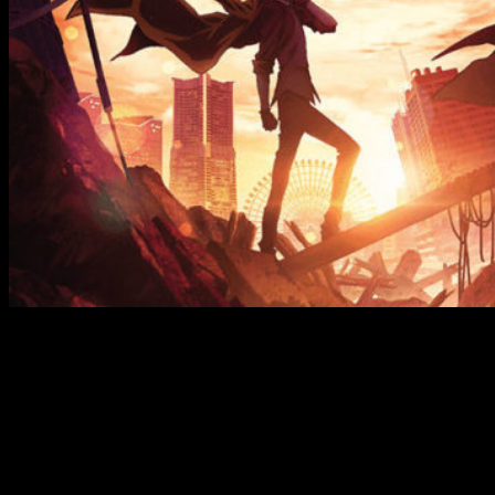
Nueva película y obra de teatro
Hoy sábado se ha hecho un importante anunciamiento para
los
fans
del anime
Bungo Stray Dogs
. Durante el
evento «Mayo(w)i Inu-tachi no Utage Sono Ni» se ha
desvelado un
nuevo proyecto
de esta franquicia. Se ha dado
luz verde a una nueva película anime sobre la serie. A