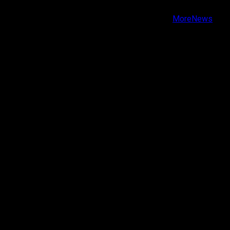
Youtube
Copyright © Todos los derechos reservados.
|
MoreNews
por AF themes.