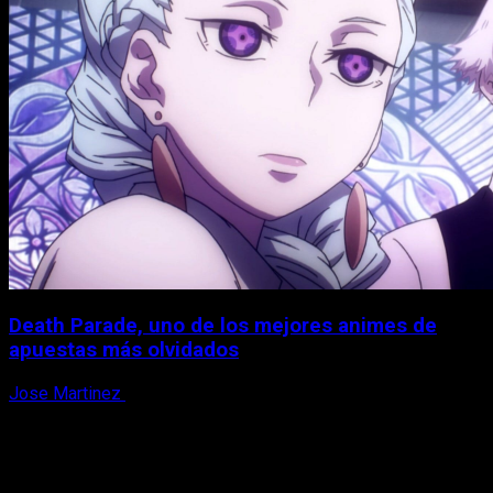
Death Parade, uno de los mejores animes de
apuestas más olvidados
Jose Martinez
7 de agosto, 2026
X
Facebook
Instagram