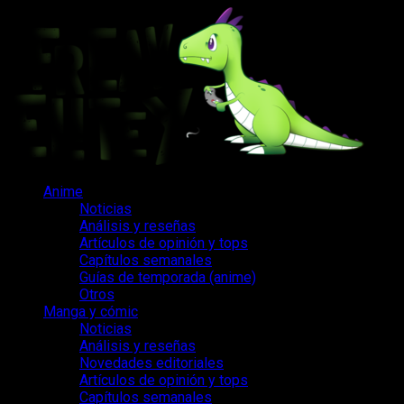
Saltar
al
contenido
Menú
Anime
principal
Noticias
Análisis y reseñas
Artículos de opinión y tops
Capítulos semanales
Guías de temporada (anime)
Otros
Manga y cómic
Noticias
Análisis y reseñas
Novedades editoriales
Artículos de opinión y tops
Capítulos semanales