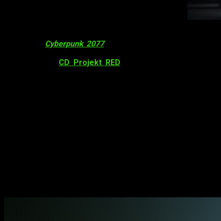
GeForce RTX 2080 Ti Cyberpunk 2077 Edition GPU ha sido
anunciada! ¡
Cyberpunk 2077
va a tardar más de lo planeado,
ya que se necesita más pulido para hacer del nuevo
videojuego de
CD Projekt RED
un título a la altura de lo
esperado. Sin embargo, las promociones continúan y ha sido
revelada una nueva colaboración con
NVIDIA
. Os
presentamos la
RTX 2080 Ti Cyberpunk 2077 Edition
.
GeForce RTX 2080 Ti Cyberpunk 2077
Edition GPU
La
RTX 2080 Ti
, una de los modelos de
GPU
más potentes
del mercado, recibiría una edición especial con motivos del
videojuego. Esta, sin embargo, no estará a la venta de forma
tradicional ya que hay muy pocas unidades fabricadas
realmente.