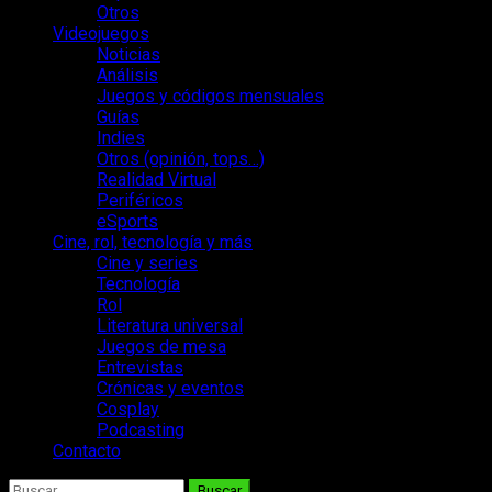
Otros
Videojuegos
Noticias
Análisis
Juegos y códigos mensuales
Guías
Indies
Otros (opinión, tops…)
Realidad Virtual
Periféricos
eSports
Cine, rol, tecnología y más
Cine y series
Tecnología
Rol
Literatura universal
Juegos de mesa
Entrevistas
Crónicas y eventos
Cosplay
Podcasting
Contacto
Buscar: