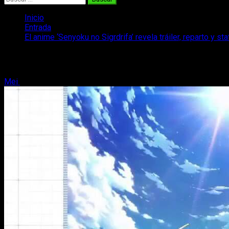
Inicio
Entrada
El anime ‘Senyoku no Sigrdrifa’ revela tráiler, reparto y sta
El anime ‘Senyoku no Sigrdrifa’ revela trá
Mei
25 de junio, 2020
3 minutos de lectura