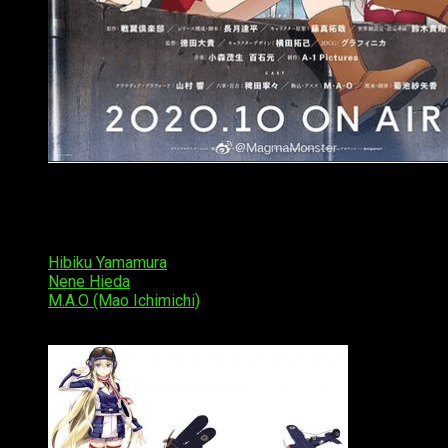
Póster promocional de Senyoku no Sigrdrifa
Reparto de voces
Hibiku Yamamura
como
Claudia Braford
con el
Gloster G
Nene Hieda
como
Miyako Muguruma
con el
Nakajima K
M.A.O (Mao Ichimichi)
como
Azuzu Komagome
con el
H
Sayaka Kikuchi como
Sonoka Torai
con el
Macchi M.C.