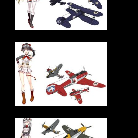
Claudia Braford con el Gloster Gladiator Mk. II
Miyako Muguruma con el Nakajima Ki-44-II Otsu