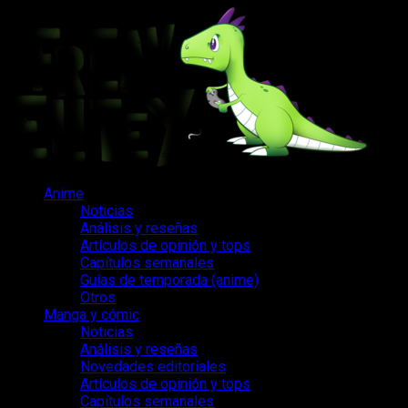
Saltar
al
contenido
Menú
Anime
principal
Noticias
Análisis y reseñas
Artículos de opinión y tops
Capítulos semanales
Guías de temporada (anime)
Otros
Manga y cómic
Noticias
Análisis y reseñas
Novedades editoriales
Artículos de opinión y tops
Capítulos semanales