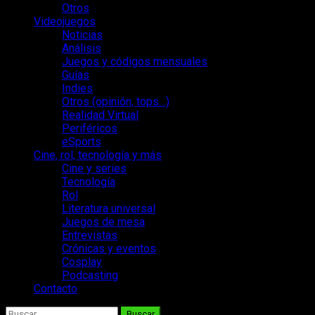
Otros
Videojuegos
Noticias
Análisis
Juegos y códigos mensuales
Guías
Indies
Otros (opinión, tops…)
Realidad Virtual
Periféricos
eSports
Cine, rol, tecnología y más
Cine y series
Tecnología
Rol
Literatura universal
Juegos de mesa
Entrevistas
Crónicas y eventos
Cosplay
Podcasting
Contacto
Buscar: