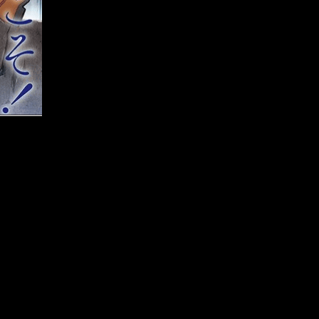
ladiator Mk. II
i-44-II Otsu
einkel He100D-1
72