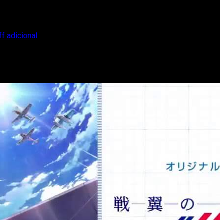
ff adicional
iler, reparto y staff adicional