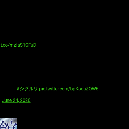
igrdrifa
) de Aniplex, reveló el miércoles un vídeo promociona
//t.co/mzIaS1GFuD
送開始！
#シグルリ
pic.twitter.com/bpKooaZOW6
)
June 24, 2020