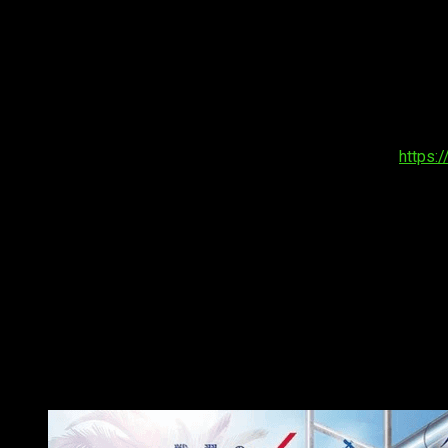
La web oficial del anime
Senyoku no Sigrdrifa
(
Warlords of S
nuevo póster y adaptaciones de manga para el anime.
Vídeo y póster de
Senyoku no Sigrdrifa
【メインキャスト情報公開！】
メインキャラクターを演じるキャスト陣を公開！
https:
クラウディア・ブラフォード役：山村響
六車・宮古役：稗田寧々
駒込・アズズ役：M・A・O
渡来・園香役 菊池紗矢香
TVアニメ「戦翼のシグルドリーヴァ」は2020年10月放
— TVアニメ「戦翼のシグルドリーヴァ」公式 (@sigururi
El póster nuevo podéis verlo a continuación: