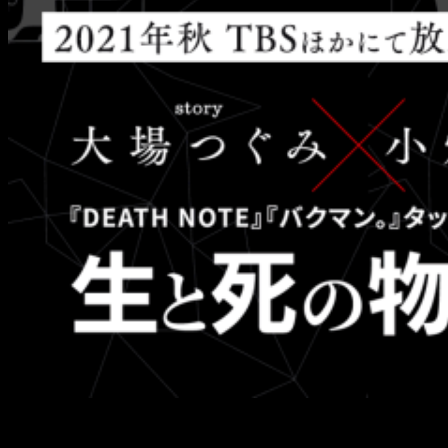
La adaptación anime del manga homónimo de Takeshi Obata
y Tsugumi Ōba,
Platinum End
, ha revelado su
primer vídeo