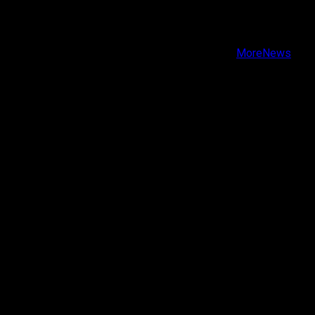
Facebook
Instagram
Youtube
Copyright © Todos los derechos reservados.
|
MoreNews
por AF themes.