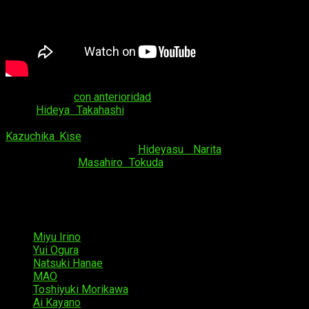
Ya se anunció
con anterioridad
que quien dirigía este proyecto
sería
Hideya Takahashi
. Sin embargo, será quien dirija la
primera parte de la serie, y la segunda quedará en manos de
Kazuchika Kise
(
Ghost in the Shell Arise
). En el
diseño de
arte
estará al mando
Hideyasu Narita
(
Terraformars
),
mientras que
Masahiro Tokuda
(
Last Hope
) compondrá la
música
.
En cuanto al
reparto
de esta nueva obra animada, se
confirma el siguiente listado:
Miyu Irino
como
Mirai Kakehashi
Yui Ogura
como
Nasse
Natsuki Hanae
como
Revel
MAO
como
Saki Hanakago
Toshiyuki Morikawa
como
Nanato Mukaidō
Ai Kayano
como
Baret