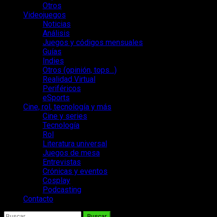
Otros
Videojuegos
Noticias
Análisis
Juegos y códigos mensuales
Guías
Indies
Otros (opinión, tops…)
Realidad Virtual
Periféricos
eSports
Cine, rol, tecnología y más
Cine y series
Tecnología
Rol
Literatura universal
Juegos de mesa
Entrevistas
Crónicas y eventos
Cosplay
Podcasting
Contacto
Buscar: