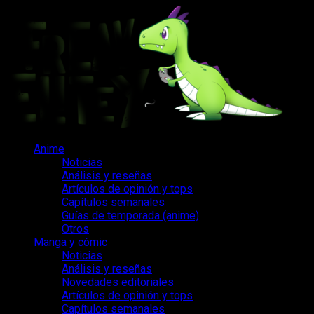
Saltar
al
contenido
Menú
Anime
principal
Noticias
Análisis y reseñas
Artículos de opinión y tops
Capítulos semanales
Guías de temporada (anime)
Otros
Manga y cómic
Noticias
Análisis y reseñas
Novedades editoriales
Artículos de opinión y tops
Capítulos semanales