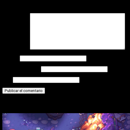
Tu dirección de correo electrónico no será publicada.
Los
campos obligatorios están marcados con
*
Comentario
*
Nombre
Correo electrónico
Web
Historias relacionadas