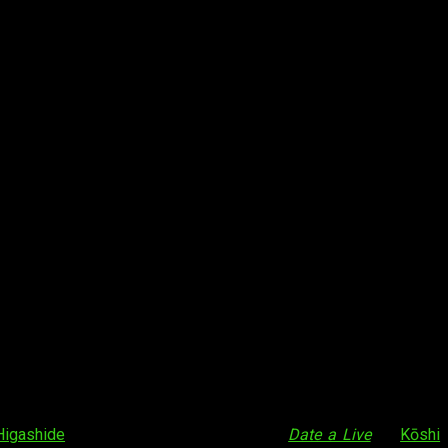
Higashide
es un
spin-off
de las novelas
Date a Live
de
Kōshi