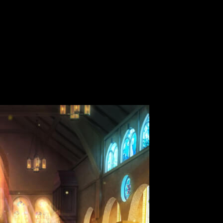
 películas de corta duración tituladas
Date a Bullet: Dead or Bu
a de estreno de ambos filmes. Asimismo, se ha mostrado un tr
 y la segunda en noviembre
to película, formado por dos partes. La primera de ellas,
Date 
entrega,
Date A Bullet: Nightmare or Queen
, tendrá su propio 