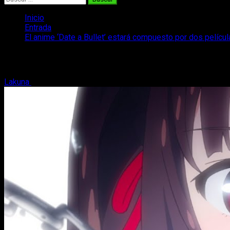
Inicio
Entrada
El anime ‘Date a Bullet’ estará compuesto por dos películ
El anime ‘Date a Bullet’ estará compuest
Lakuna
10 de julio, 2020
2 minutos de lectura