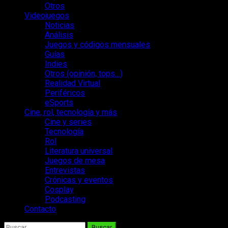
Otros
Videojuegos
Noticias
Análisis
Juegos y códigos mensuales
Guías
Indies
Otros (opinión, tops…)
Realidad Virtual
Periféricos
eSports
Cine, rol, tecnología y más
Cine y series
Tecnología
Rol
Literatura universal
Juegos de mesa
Entrevistas
Crónicas y eventos
Cosplay
Podcasting
Contacto
Buscar: