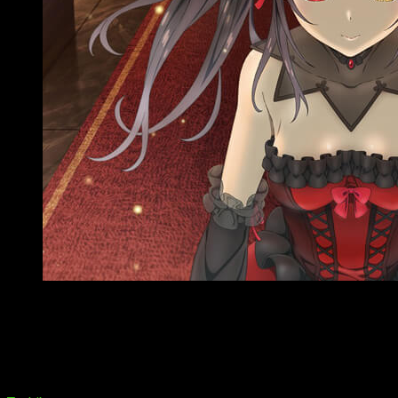
Imagen promocional de ‘Date A Bullet: Nightmare or Quee
‘Date a Bullet’.
Adaptación de las novelas
spin-off
de
Da
Date a Bullet
es la adaptación animada de las novelas liger