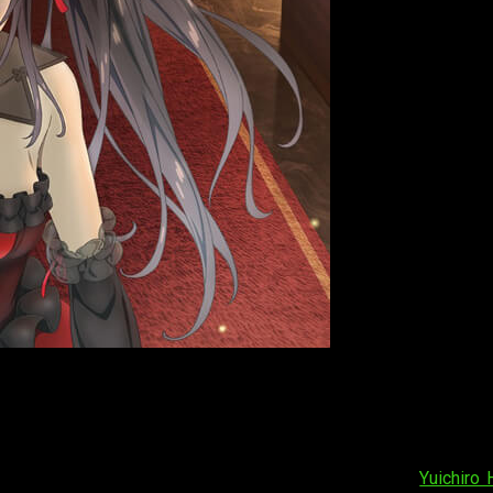
n’, segunda de las películas que forman
te a Life
as
Date a Live Fragment: Date a Bullet
. Esta obra de
Yuichiro 