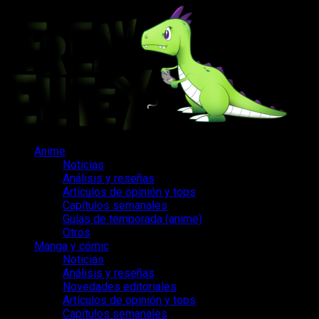
Saltar
al
contenido
Menú
Anime
principal
Noticias
Análisis y reseñas
Artículos de opinión y tops
Capítulos semanales
Guías de temporada (anime)
Otros
Manga y cómic
Noticias
Análisis y reseñas
Novedades editoriales
Artículos de opinión y tops
Capítulos semanales