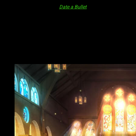
La adaptación animada de
Date a Bullet
estará formada por dos
página web del proyecto, que también ha confirmado la fech
segunda.
La primera parte se estrenará en agosto
Date a Bullet
se ha revelado finalmente como un anime en forma
japoneses en un evento especial el 14 de agosto. La segunda 
corta duración.