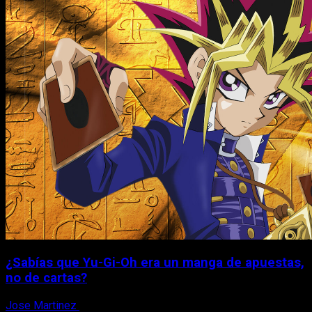
¿Sabías que Yu-Gi-Oh era un manga de apuestas,
no de cartas?
Jose Martinez
6 de agosto, 2026