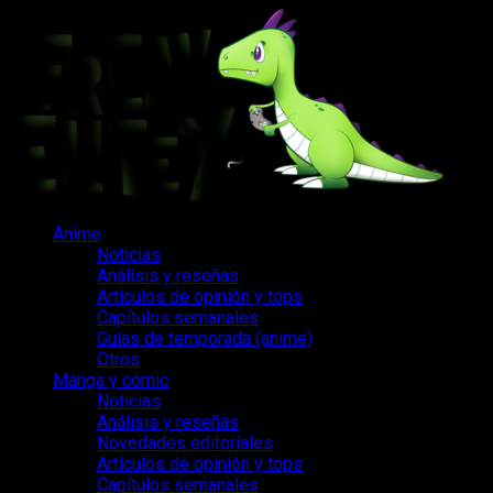
Saltar
al
contenido
Menú
Anime
principal
Noticias
Análisis y reseñas
Artículos de opinión y tops
Capítulos semanales
Guías de temporada (anime)
Otros
Manga y cómic
Noticias
Análisis y reseñas
Novedades editoriales
Artículos de opinión y tops
Capítulos semanales