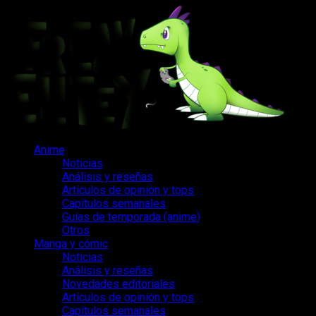
Saltar
al
contenido
Menú
Anime
principal
Noticias
Análisis y reseñas
Artículos de opinión y tops
Capítulos semanales
Guías de temporada (anime)
Otros
Manga y cómic
Noticias
Análisis y reseñas
Novedades editoriales
Artículos de opinión y tops
Capítulos semanales