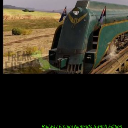
¡Hola, muy buenas amantes de los videojuegos! Regresamos,
una vez más, con un nuevo análisis. En esta ocasión
rescataremos a un viejo conocido:
Railway Empire
. Más
concretamente, hablaremos del lanzamiento de
Railway
Empire Complete Edition
en PC, PlayStation 4 y Xbox One.
No obstante, en el día de hoy omitiremos aspectos varios,
pues ya os hemos contado —a grandes rasgos— las
características principales del título. ¿En dónde? Pues en
nuestro análisis de
Railway Empire Nintendo Switch Edition
.