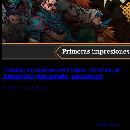
Primeras impresiones de Prelude Dark Pain, el
‘Darkest Dungeon español, pero táctico’
Marcos José Wagih
6 de agosto, 2026
X
Facebook
Instagram
Youtube
Copyright © Todos los derechos reservados.
|
MoreNews