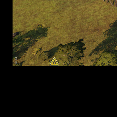
Análisis de Railway Empire Complete Collection
Sí, es obvio, pero
Railway Empire Complete Edition
es muy
superior a
Railway Empire Nintendo Switch Edition
. A nivel
técnico, luce muchísimo mejor. Para empezar, las texturas
están mejor pulidas; el acabado y la calidad son netamente
superior. No solo eso, sino que es más fluido, la tasa
de
frames
por segundo es más estable y goza de un mejor
rendimiento. El enfrentamiento directo favorece, de forma
muy clara, a la edición de PC. Claro está, no todo el mundo