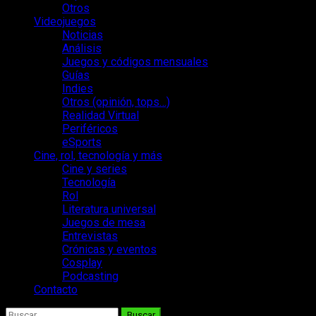
Otros
Videojuegos
Noticias
Análisis
Juegos y códigos mensuales
Guías
Indies
Otros (opinión, tops…)
Realidad Virtual
Periféricos
eSports
Cine, rol, tecnología y más
Cine y series
Tecnología
Rol
Literatura universal
Juegos de mesa
Entrevistas
Crónicas y eventos
Cosplay
Podcasting
Contacto
Buscar: