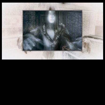
Análisis Project Zero: Mask of The Lunar Eclipse
Eso sí, hacerse a los controles ha sido un poco complicado
con el teclado, aunque no tanto con el mando.
El movimiento
se siente extraño, pero tras un rato de juego, acabas
cogiéndole el punto
. Lo que sí funciona perfectamente es el
modo cámara con el que «dispararemos» a los fantasmas. Se
trata de un modo en primera persona con el que enfocaremos
a los fantasmas para fotografiarlos.
Podremos encadenar diferentes fotografías para aumentar el