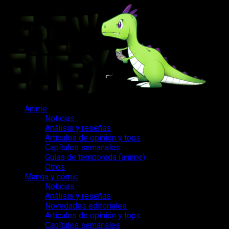
Saltar
al
contenido
Menú
Anime
principal
Noticias
Análisis y reseñas
Artículos de opinión y tops
Capítulos semanales
Guías de temporada (anime)
Otros
Manga y cómic
Noticias
Análisis y reseñas
Novedades editoriales
Artículos de opinión y tops
Capítulos semanales