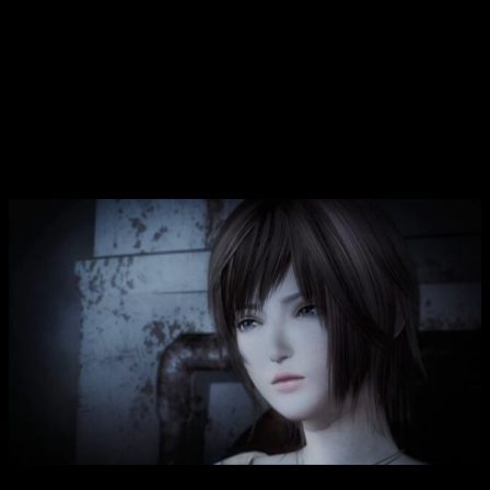
servirán para guardar la partida
. Aunque no será su único
uso, ya que en estos faroles podremos comprar desde
medicinas a carretes de fotos mejores que los que tenemos
en el inventario. Del mismo modo, es aquí donde podremos
cambiar el traje de nuestro personaje por otro de los muchos
que hay disponibles en esta versión.
Un buen lavado de cara, aunque solo eso
Análisis Project Zero: Mask of The Lunar Eclipse