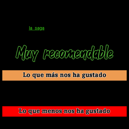
Es una pena que no llegue traducido al castellano
, ya que
hubiera dejado una revisión del juego aún más redonda. Nos
conformamos con lo que hemos visto en este análisis de
Project Zero: Mask of The Lunar Eclipse se sitúa entre los
mejores de
la saga
, ahora más que nunca gracias a esta
nueva versión.
El lavado de cara que ha recibido el juego.
El sonido nos mantiene tensos constantemente.
La historia es de las mejores de la saga.
No llega traducido.