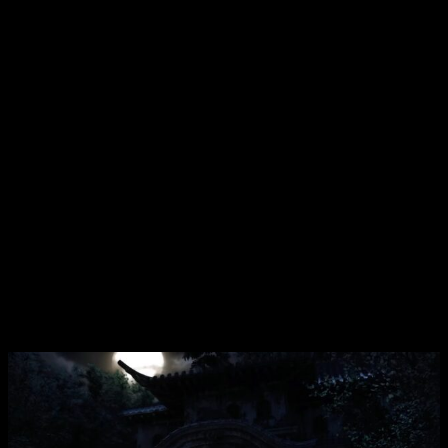
desconocidos del todo para las protagonistas.
Del mismo modo, Choushiro Kirishima, quien ya estuviera en
la isla en el pasado, también está de vuelta. En su caso,
despierta frente al hospital con el recuerdo de Sayaka
pidiendo que
salve la isla y a las chicas
y viendo como un
hombre se adentra en el edificio. Armado con una linterna
especial que elimina fantasmas, se adentrará para descubrir
que está pasando.
Además, no estaremos solos.
Los fantasmas del pasado
aun rondan estos edificios
y no están dispuestos a que
nos paseemos alegremente. Asi pues, estos 4 protagonistas
se turnarán entre los diferentes episodios para descubrir la
verdad sobre el ritual y recuperar los recuerdos perdidos de
las chicas.
Los fantasmas del pasado no nos han olvidado