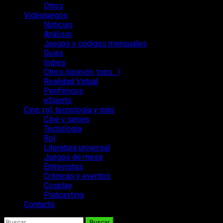
Otros
Videojuegos
Noticias
Análisis
Juegos y códigos mensuales
Guías
Indies
Otros (opinión, tops…)
Realidad Virtual
Periféricos
eSports
Cine, rol, tecnología y más
Cine y series
Tecnología
Rol
Literatura universal
Juegos de mesa
Entrevistas
Crónicas y eventos
Cosplay
Podcasting
Contacto
Buscar: