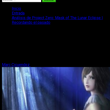
Inicio
Entrada
Análisis de Project Zero: Mask of The Lunar Eclipse |
Recordando el pasado
Análisis de Project Zero: Mask of The
Lunar Eclipse | Recordando el pasado
¿Una de las mejores sagas de terror de todos los tiempos?
Os lo contamos en nuestro análisis de Project Zero: Mask of
The Lunar Eclipse.
Marc Cicuendez
14 de marzo, 2023
7 minutos de lectura