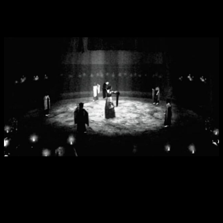
Conclusiones del análisis de
Project
Zero: Mask of The Lunar Eclipse
Project Zero: Mask of The Lunar Eclipse nos
trae de vuelta
una de las mejores sagas de terror de todos los
tiempos
. Para muchos jugadores, este era el título esperado
desde hace muchos años, y por fín podemos disfrutarlos en
Consolas y PC. Con una mejora gráfica más que decente,
estamos ante la mejor versión del título.