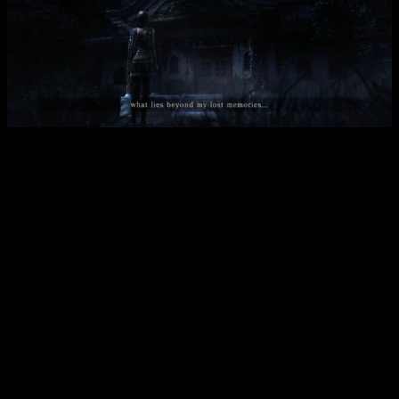
Análisis Project Zero: Mask of The Lunar Eclipse
Otro de los puntos más icónicos de la saga Project Zero es
el de los fantasmas. A lo largo de la saga hemos visto cómo
decenas de fantasmas hacían acto de presencia
para
darnos un buen susto. Algunos aparecen para guiarnos en la
historia, aunque otros no son tan amigables.
Para hacer frente a estos fantasmas tenemos a nuestro
alcance un objeto muy especial, la Cámara Obscura. Esta
cámara hace que
aquellos fantasmas que sean
fotografiados se debiliten
, pudiendo así acabar con ellos.
Así, podremos avanzar descubriendo recuerdos y objetos
para mejorar nuestra cámara.
Del mismo modo, a lo largo de los diferentes escenarios
podremos encontrar
unos faroles encendidos que nos