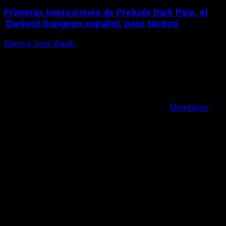
Primeras impresiones de Prelude Dark Pain, el
‘Darkest Dungeon español, pero táctico’
Marcos José Wagih
6 de agosto, 2026
X
Facebook
Instagram
Youtube
Copyright © Todos los derechos reservados.
|
MoreNews
por AF themes.