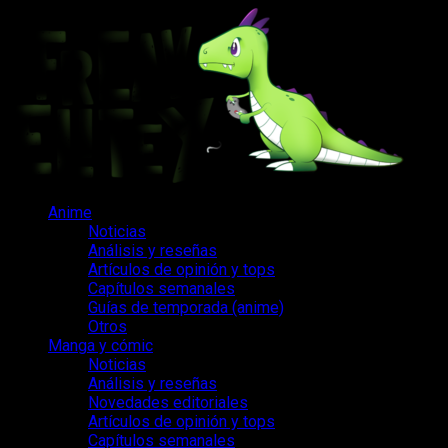
Saltar
al
contenido
Menú
Anime
principal
Noticias
Análisis y reseñas
Artículos de opinión y tops
Capítulos semanales
Guías de temporada (anime)
Otros
Manga y cómic
Noticias
Análisis y reseñas
Novedades editoriales
Artículos de opinión y tops
Capítulos semanales