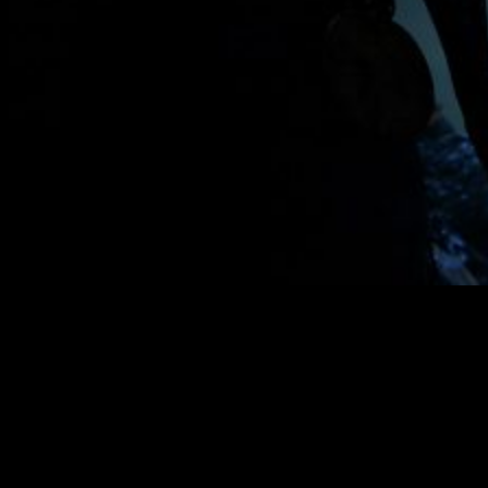
Las propias especificaciones de la consola sembraron no
pocas dudas en aquellos quienes, azarosos, esperaban la
llegada del título.
La incógnita se erigió cuan sempiterna e
irreductible efigie
. No por nada, no es el primer gran título
que aterriza en la consola. Por suerte,
Hellblade
en Switch
roza el notable. Por un lado, hay que tener en cuenta que,
obviamente, sale perdiendo al trazar una comparativa con
PS4 y XBox, pero sobre todo con PC.
La llamada
master
race
goza de un potencial técnico infinitamente superior