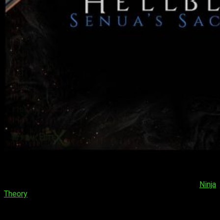
¡Hola, muy buenas amantes de los videojuegos! Hoy quiero
hablaros de uno de los juegos más relevantes de los últimos
años:
Hellblade: Senua’s Sacrifice
. Allá por 2017,
Ninja
Theory
tuvo el bendito descaro de arriesgar con algo a lo que
no estábamos para nada acostumbrados. Con una ejecución
tremenda, el estudio engendró una experiencia narrativa sin