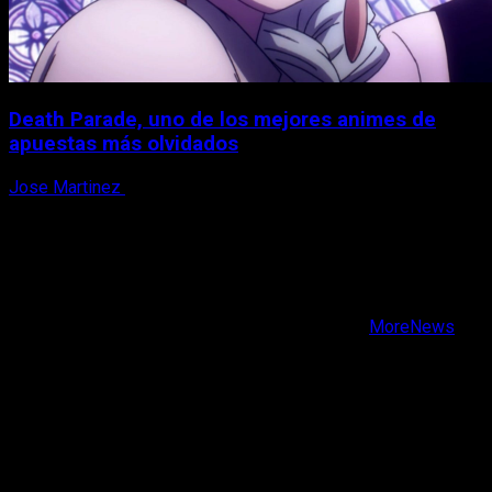
Death Parade, uno de los mejores animes de
apuestas más olvidados
Jose Martinez
7 de agosto, 2026
X
Facebook
Instagram
Youtube
Copyright © Todos los derechos reservados.
|
MoreNews
por AF themes.