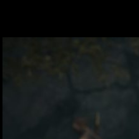
portátil. El juego no pierde a nivel de narrativa y/o
entretenimiento, por lo que sigue siendo un título muy
interesante.
Conclusiones