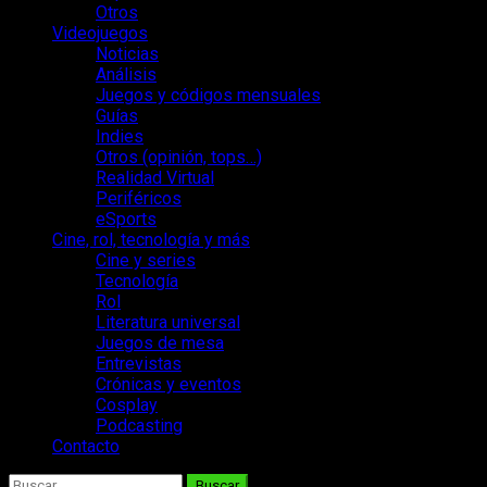
Otros
Videojuegos
Noticias
Análisis
Juegos y códigos mensuales
Guías
Indies
Otros (opinión, tops…)
Realidad Virtual
Periféricos
eSports
Cine, rol, tecnología y más
Cine y series
Tecnología
Rol
Literatura universal
Juegos de mesa
Entrevistas
Crónicas y eventos
Cosplay
Podcasting
Contacto
Buscar: