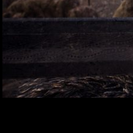
Si bien ya es sabido por todos que
Hellblade
destacó
gracias a su potente narrativa
es igual de cierto que fue su
protagonista quien nos terminó por conquistar. Senua, una
joven guerrera picta, vive carcomida por los demonios de su
interior. Atormentada por la psicosis, es perseguida por los