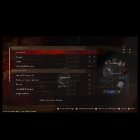
dificultad,
Pesadilla
, que hace bastantes honores a su
nombre.
Gráficamente necesitamos dormir con la luz
encendida
También podemos/debemos mejorar la cámara.
Si bien es cierto,
sus nuevas mecánicas se han enfocado
en aumentar la tensión
y la sensación de terror, otro
elemento que ayudado mucho a que necesitemos ir a terapia