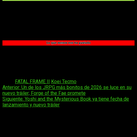
Los nuevos añadidos jugables dan una sensación de
inmersión y terror mucho más alta.
Mucha más rejugabilidad gracias a los coleccionables e
historias secundarias.
La ambientación y los sonidos, totalmente terroríficos.
El efecto granulado es demasiado intenso.
Los combates contra los fantasmas pueden hacerse
demasiado largos.
La historia no cuenta con demasiados cambios.
Tags:
FATAL FRAME II
Koei Tecmo
Navegación
Anterior:
Un de los JRPG más bonitos de 2026 se luce en su
nuevo tráiler; Forge of the Fae promete
de
Siguiente:
Yoshi and the Mysterious Book ya tiene fecha de
entradas
lanzamiento y nuevo tráiler
Deja una respuesta
Tu dirección de correo electrónico no será publicada.
Los
campos obligatorios están marcados con
*