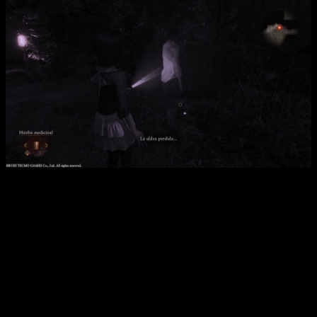
Las misiones secundarias son un gran añadido y muy
recomendadas. | Análisis Fatal Frame 2 Remake
Su introducción en la aventura está muy bien adaptada
, y se
desbloquean a un ritmo muy regular
, por lo que podemos
alternar estas misiones con la trama. Completarlas es más
que recomendado, ya que nos permitirá conseguir
interesantes piezas de equipo, pero
también suponen un
desafío bastante alto por sus jefes, avisados quedáis
.
Estas misiones nos hará desviarnos en más de una ocasión