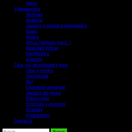
Otros
Videojuegos
Noticias
Análisis
Juegos y códigos mensuales
Guías
Indies
Otros (opinión, tops…)
Realidad Virtual
Periféricos
eSports
Cine, rol, tecnología y más
Cine y series
Tecnología
Rol
Literatura universal
Juegos de mesa
Entrevistas
Crónicas y eventos
Cosplay
Podcasting
Contacto
Buscar: