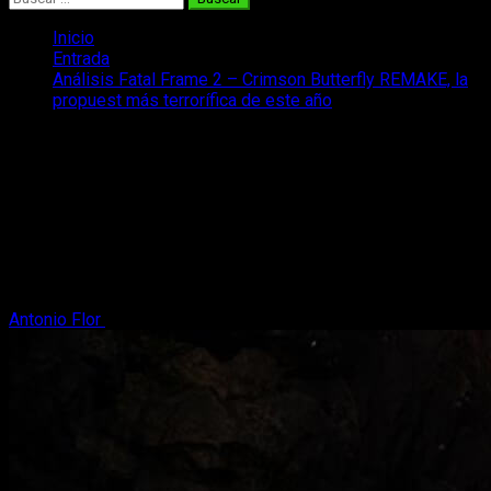
Inicio
Entrada
Análisis Fatal Frame 2 – Crimson Butterfly REMAKE, la
propuest más terrorífica de este año
Análisis Fatal Frame 2 – Crimson
Butterfly REMAKE, la propuest más
terrorífica de este año
Tras pasar muchísimo miedo jugando a Fatal Frame 2 -
Crimson Butterfly Remake, os dejamos nuestro análisis de
esta terrorífica aventura.
Antonio Flor
10 de marzo, 2026
13 minutos de lectura