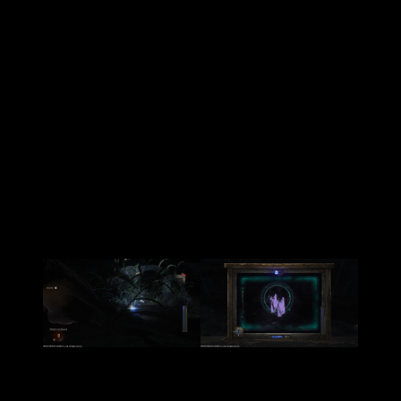
sensación de inmersión con zonas silenciosas, no está
ausente del todo.
En los momentos que los fantasmas se
vuelven más agresivos
, arranca con fuerza, ayudando a
sentirnos más indefensos, tiene tela. Además,
llega con
audio en inglés y japonés, pudiendo elegir como
queremos disfrutar de la historia
. Dada la estética y
ambientación,
nosotros aconsejamos enormemente jugar
con voces en japonés
. Respecto a los subtítulos, por fin la
saga
vuelve a llegar localizada al castellano
, y con
sobresaliente.
Conclusiones finales | Análisis Fatal
Frame 2 – Crimson Butterfly Remake
Fatal Frame 2: Crimson Butterfly Remake
es más que una
clara evolución de las últimas entregas de la saga,
que