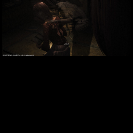
Los sustos están muy presentes.
Por esto, deberemos
buscar siempre el mejor momento
para disparar con la cámara, ya que de esto
, también
dependerá el daño que realicemos. Lo sumamente ideal, es
aprovechar siempre cuando el fantasma va a atacarnos, ese
momento de máxima tensión que rivaliza con los
parrys
, es la
mejor ocasión para hacer que retroceda. Así,
nuestra cámara
irá cargando la siguiente foto
, y podremos movernos por
el escenario esperando a la mejor ocasión.
Sin embargo a medida que avanzamos,
los espíritus se
vuelven más esquivos, y mantenerlos en el foco será el
mayor desafío al que nos enfrentaremos
. Aún así,