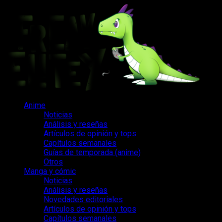
Saltar
al
contenido
Menú
Anime
principal
Noticias
Análisis y reseñas
Artículos de opinión y tops
Capítulos semanales
Guías de temporada (anime)
Otros
Manga y cómic
Noticias
Análisis y reseñas
Novedades editoriales
Artículos de opinión y tops
Capítulos semanales