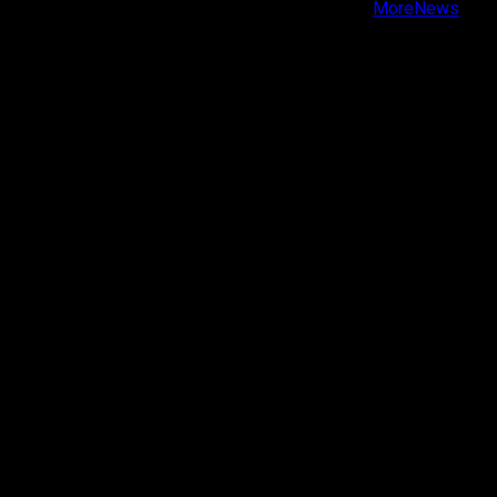
Copyright © Todos los derechos reservados.
|
MoreNews
por AF themes.