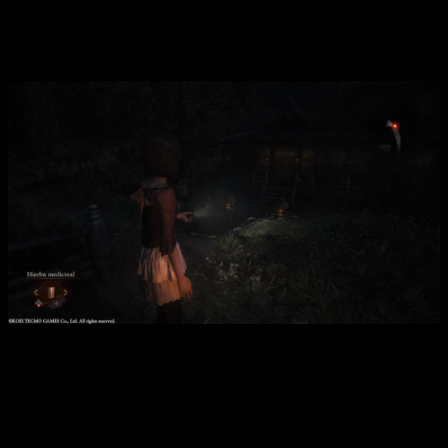
de la aldea. Sin embargo,
no hay discrepancias ni grandes
añadidos comparado con la historia original
, pasando en
ocasiones más por una remasterización que por un remake.
La ambientación es una de las grandes protagonistas del
juego.
De hecho,
hay secciones jugables omitidas, muy breves,
eso si, pero eliminadas por algún motivo
. Aún así la
duración se nos ha
disparado hasta las 13 horas
yendo con
mucha calma,
pero sin ser completistas
. Y es que de las