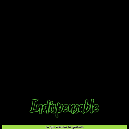
abandona su jugabilidad arcade para volver a las raíces
de la franquicia
. Mucho más allá de un apartado gráfico
renovado, también es digno de elogios
por las nuevas
mecánicas introducidas para potenciar el terror, y lo
consigue con honores
.
Comprendemos que esta entrega haya sido la elegida para
hacer el remake dado que,
a nuestro parecer también es la
mejor de la franquicia
. Ahora es mucho más sobresaliente,
con mucha más tensión y elementos que potencian el terror
en cada momento. Si bien es cierto,
la historia no ha sufrido
grandes cambios, si lo ha hecho su jugabilidad, que tiene
más opciones
. Tampoco hay que olvidar las nuevas
misiones añadidas,
así como nuevos modos de dificultad
potenciados por el nuevo final
. Sin duda merece la pena si
eres amante del terror y te gusta pasarlo mal,
por no hablar
de que por fin vuelve a estar localizado
.