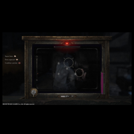
tenemos que estar bien atentos a la pantalla. De este modo,
la exploración se apoya mucho en el suspense,
convirtiéndolo en un título único
.
Mecánicas nuevas en una aventura, no tan nueva
La cámara ha recibido también mejoras.
Vamos a centrarnos en los cambios introducidos para esta
aventura. En primer lugar,
destacar que la jugabilidad es
muy más profunda
, recibiendo mejoras en la cámara, que