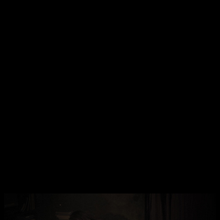
por las callejuelas de la aldea, aunque no será lo único que
podamos hacer.
Hay infinidad de coleccionables
; entre
documentos, fotos a espíritus atrapados y otros quehaceres,
más de 400 si contamos bien. Por supuesto el juego no está
pensado para que nos hagamos con todo, pero si para que
disfrutemos explorando mientras pasamos auténtico terror.
Eso sí,
vais a por el 100% y el platino, preparad una buena
guía
.
Ni los cazafantasmas se lo pasaban tan bien
exorcizando
Volviendo al plato fuerte,
la jugabilidad casi podría
considerarse como única a día de hoy
. Mientras que el
movimiento del personaje ha recibido grandes mejoras
respecto al predecesor,
la cámara mantiene su esencia en
primera persona
. Con ella, enfocaremos a los espíritus que
nos ataquen,
teniendo siempre en cuenta que
dependiendo del tipo de carrete que usemos
, habrá
tiempo de carga entre foto y foto.