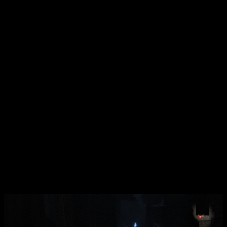
tendremos pistas en la pantalla, que nos ayudarán a situar al
fantasma antes de que pueda atacarnos. Lógicamente,
no
faltan los jefes, y los enemigos normales ya de por sí
son largos de combatir
. Ni en dificultades más bajas, caen
con pocas fotos, por lo que los combates suelen ser largos.
Para esto el juego introduce varias mecánicas,
como los
tipos de carrete
. Estos son el equivalente a las balas de las
armas, y dependiendo de este, podremos hacer más daño o
tener tiempos de carga más cortos.
Hay muchos tipos de fantasmas, y los enfrentamientos
contra jefes abundan
, contando con movimientos únicos
que nos conviene aprender. Pese a ser
un juego muy
enfocado en el terror y asustarnos, nos hace
comprender que también podemos defendernos
, y que
huir raramente es una opción.
Sigilo y cuidado, dos pilares fundamentales para
sobrevivir