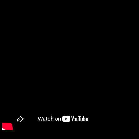
riesgo de no poder dormir en un mes. Os lo contamos.
Análisis de F
atal Frame 2 – Crimson
Butterfly Remake
: la historia de las
gemelas y la mariposa carmesí se
repite
Análisis Fatal Frame 2 Remake