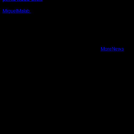
MiguelMalab
9 de agosto, 2026
X
Facebook
Instagram
Youtube
Copyright © Todos los derechos reservados.
|
MoreNews
por AF themes.