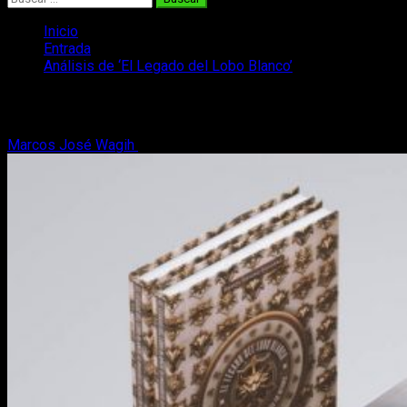
Inicio
Entrada
Análisis de ‘El Legado del Lobo Blanco’
Análisis de ‘El Legado del Lobo Blanco’
Marcos José Wagih
22 de octubre, 2019
8 minutos de lectura