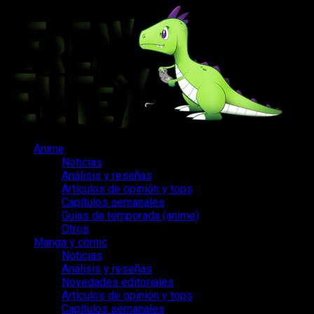
Saltar
al
contenido
Menú
Anime
principal
Noticias
Análisis y reseñas
Artículos de opinión y tops
Capítulos semanales
Guías de temporada (anime)
Otros
Manga y cómic
Noticias
Análisis y reseñas
Novedades editoriales
Artículos de opinión y tops
Capítulos semanales