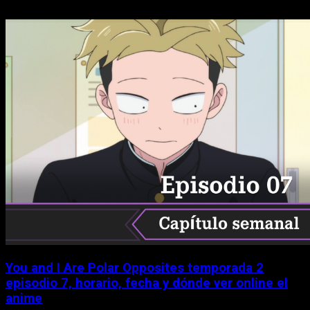
You and I Are Polar Opposites temporada 2
episodio 7, horario, fecha y dónde ver online el
anime