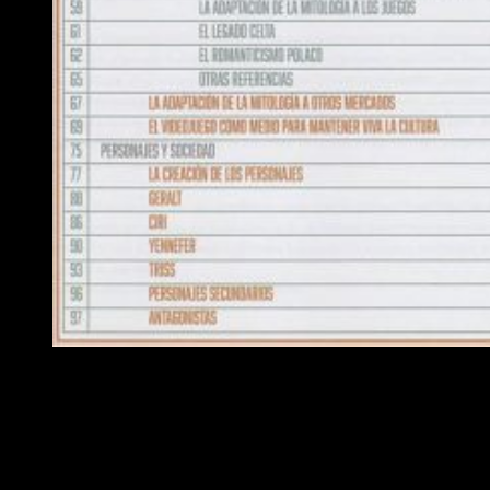
Análisis El legado del Lobo Blanco
A lo largo de todo el libro, el autor recoge una serie de
testimonios, entrevistas e informaciones que resumen cuasi
a la perfección un gran abanico de elementos pertenecientes
al universo creado, en su origen, por Sapkowski. Con un estilo
directo, sencillo y sin grandes alardes —y de lectura muy