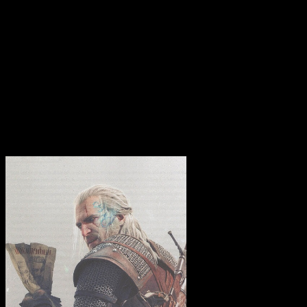
críticas sociales y políticas, los orígenes de las
mitologías representadas, las motivaciones de
los personajes y su evolución a lo largo de la
historia… Todo ello apoyado en varias entrevistas
a miembros del equipo de desarrollo de la trilogía
de videojuegos ‘The Witcher’.
Ha llegado el momento de conocer la verdad
oculta en el universo de Geralt de Rivia…
El trasfondo que no supimos apreciar