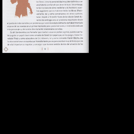
Héroes de Papel
nos tiene muy mal acostumbrados con la calidad de sus
productos. La norma de sus licencias y producciones
siempre se ha caracterizado por un proceso de maquetación
y edición sublime.
El Legado del Lobo Blanco
no es menos,
aunque sí que he creído detectar ciertos errores. Por un lado,
en algún que otro diseño y/o dibujo, como queráis llamarlo, el
papel se traspasa ligeramente y es posible ver un esbozo —
nimio, eso sí— de lo que está escrito detrás. Al mismo
tiempo, el arte elegido es incuestionable, pero pierde mucho
impacto ante las dobles páginas al cortar, por ejemplo, a
Geralt por la mitad. He disfrutado mucho más de aquellos
artes conceptuales o dibujos incrustados en el texto o en una
sola página, pues se podía disfrutar de su enorme calidad sin
problema alguno.