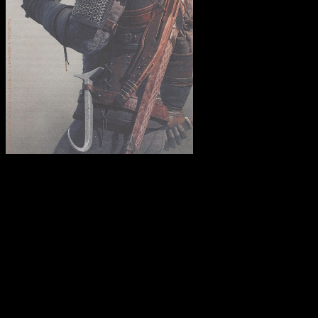
Uno de los aspectos
más interesantes de la obra de Méndez es, sin lugar a dudas,
el repaso a nivel social, cultural y político que traza sobre la
obra de Sapkowski. Resulta complicado resumir su escrito,
así que no lo haré. Lo que sí os puedo decir es que la obra
aborda diversos elementos de la sociedad contemporánea
polaca y, en realidad, europea. Por un lado, Geralt es un
personaje condenado al ostracismo por la misma sociedad
que luego solicita sus servicios. En este aspecto muchos
fuimos capaces de contemplar la crítica a la exclusión social,
pero hay más.
Ya fuese en ojos del pueblo elfo, del socavado poder de la