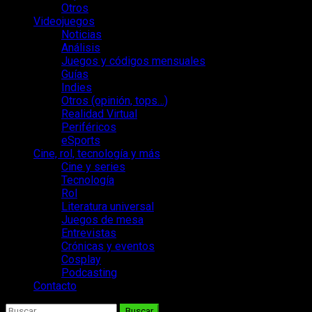
Otros
Videojuegos
Noticias
Análisis
Juegos y códigos mensuales
Guías
Indies
Otros (opinión, tops…)
Realidad Virtual
Periféricos
eSports
Cine, rol, tecnología y más
Cine y series
Tecnología
Rol
Literatura universal
Juegos de mesa
Entrevistas
Crónicas y eventos
Cosplay
Podcasting
Contacto
Buscar: