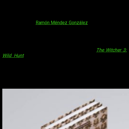
¡Hola, muy buenas amantes de los videojuegos y la literatura!
En esta ocasión os hemos querido traer nuestro análisis de
El
Legado del Lobo Blanco: el universo de Geralt de Rivia y la
saga The Witcher
. La obra, publicada por Héroes de Papel, ha
sido escrita por
Ramón Méndez González
. Ahora bien, ¿quién
es nuestro autor y por qué es interesante aquello que nos
quiere contar? En primer lugar, el señor Méndez ha ejercido
como traductor profesional desde hace varios años.
Análogamente, ha trabajado en un gran número de proyectos
entre los que se encuentra el archiconocido
The Witcher 3:
Wild Hunt
. Amante confeso de la obra de Sapkowski, ha
ejercido como profesional dentro del mundo del periodismo
del videojuego.
Análisis de
El legado del Lobo Blanco