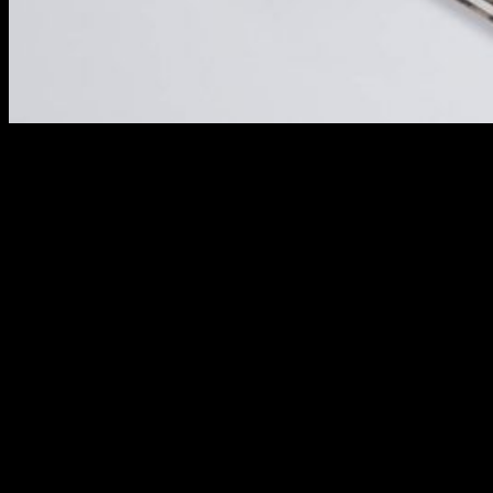
Siendo sincero, podría dedicar toda una entrada a hablar no
solo de Ramón Méndez, sino también de José M. Faraldo,
traductor literario que impulsó el nacimiento de la saga
literaria en tierras hispanas y que ha escrito el prólogo del
libro aquí analizado. No obstante, en estas mis presentes
líneas he querido centrar mi opinión, cómo no, en lo que ha
motivado su desarrollo:
El Legado del Lobo Blanco
. Dicho
esto, ¿qué es
El Legado del Lobo Blanco
? Queriendo evitar
ser prolijo podríamos decir que
El Legado del Lobo Blanco
es
un libro escrito por y para
fans
de la saga de Geralt of Rivia
y/o
The Witcher
.
Hablamos, por consiguiente, de
una obra que busca
explorar los muy diversos pasajes de un universo
muchas veces analizado, pero pocas desde tan peculiar
ángulo
. Porque Méndez, empleando en el proceso varias
fuentes de gran interés, realiza un viaje en el que trata de dar