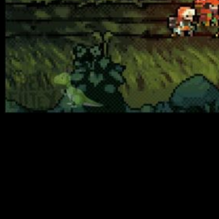
Análisis Vagante
S
i eres un apasionado de los
roguelite
, te gustan
los desafíos y estás enamorado del
pixel art
2D,
Vagante
es un juego que te puede atrapar y no
soltarte durante miles de horas. Desarrollado
por 4 personas bajo el nombre de
Nuke Nine
, y
publicado por parte de
Blitworks
, estudio de
Barcelona, este
dungeon crawler
ofrece un sinfín de
posibilidades a la hora de combatir y enfrentarte a los