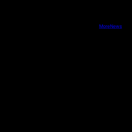
Facebook
Instagram
Youtube
Copyright © Todos los derechos reservados.
|
MoreNews
por AF themes.