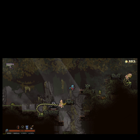
aumentarán nuestra estadística.
Las habilidades se relacionan con los pergaminos y las
magias, las estadísticas cambian el estilo que tiene nuestro
personaje (fuerza, destreza…) y los niveles, por último,
diferentes parámetros que se pueden mejorar cuando
lleguemos a una hoguera, de esto hablaré más adelante.
¡Cuidado una tramp…!
Análisis Vagante | Modo Cooperativo