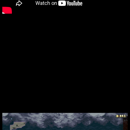
La premisa en
Vagante
es bastante sencilla: atraviesa las
minas y enfréntate a los enemigos para obtener un tesoro de
valor incalculable. Hasta ahí todo puede parecer un camino de
rosas, pero los innumerables imprevistos que me he
encontrado en el camino han hecho que cambie totalmente de
opinión.
Vagante
es un
roguelike
de exploración y combate en 2D.
Comenzaremos eligiendo una de las tres clases
predeterminadas de personajes:
Knight
(caballero con
espada),
Rogue
(Arquero) o
Mage
(mago con capacidad de
usar magia en su arma principal). Entre otras cosas, podemos
elegir el trasfondo del personaje y diferentes apariencias
para este.
Libre elección de habilidades