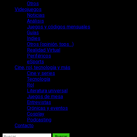
Otros
Videojuegos
Noticias
Análisis
Juegos y códigos mensuales
Guías
Indies
Otros (opinión, tops…)
Realidad Virtual
Periféricos
eSports
Cine, rol, tecnología y más
Cine y series
Tecnología
Rol
Literatura universal
Juegos de mesa
Entrevistas
Crónicas y eventos
Cosplay
Podcasting
Contacto
Buscar: