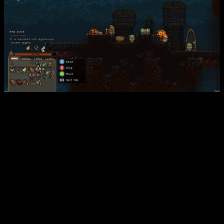
Análisis Vagante | Sistema de Gestión del equipo
Nuestro héroe tiene cuatro huecos para armas: principal, arco,
magia y otro
slot
extra para tener un gancho, por ejemplo.
Cada personaje cuenta con una gran cantidad de habilidades
que iremos desbloqueando conforme avancemos por los
niveles. Nos encontramos con la mochila, habilidades,
estadísticas y nivel. La mochila la podremos ir llenando con
objetos que sueltan los enemigos o los que encontremos en
los cofres, como pergaminos que sirven para disipar la niebla
que hay en el mapa y que nos impide ver a más de dos
palmos. También podemos obtener diferentes armas como
las garras, martillos, mazas, arcos y piezas de armadura que