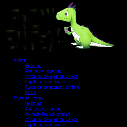
Saltar
al
contenido
Menú
Anime
principal
Noticias
Análisis y reseñas
Artículos de opinión y tops
Capítulos semanales
Guías de temporada (anime)
Otros
Manga y cómic
Noticias
Análisis y reseñas
Novedades editoriales
Artículos de opinión y tops
Capítulos semanales