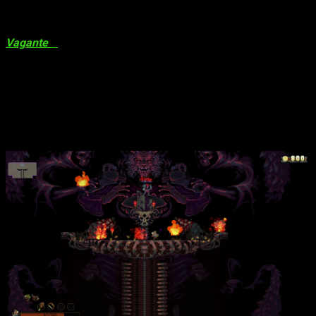
obligarán a cargar con ellos a nuestras espaldas para poder
llevarlos a la salida de la zona para así poder salvarlos.
Vagante
al ser
roguelite
con
permadeath
nos tendrá
enganchados para poder avanzar lo máximo posible en el
videojuego y así obtener el tesoro de valor incalculable.
Podemos jugarlo con hasta 3 amigos más, lo que hace la
experiencia mucho más divertida y alocada.
Análisis de
Vagante
. Conclusiones