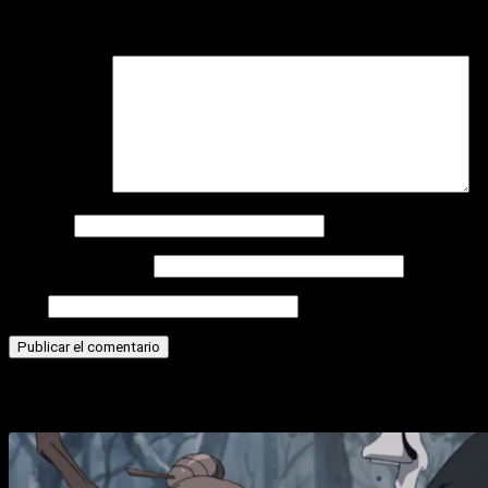
Tu dirección de correo electrónico no será publicada.
Los
campos obligatorios están marcados con
*
Comentario
*
Nombre
Correo electrónico
Web
Historias relacionadas