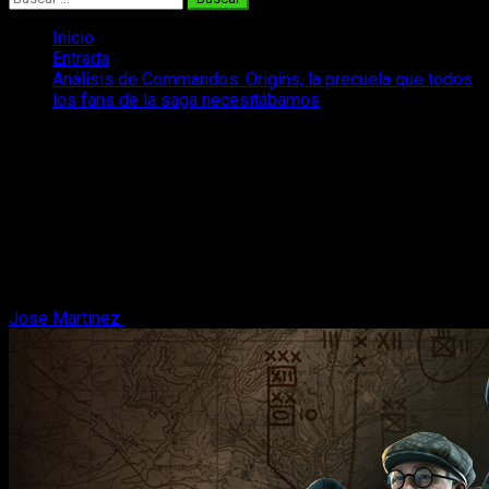
Inicio
Entrada
Análisis de Commandos: Origins, la precuela que todos
los fans de la saga necesitábamos
Análisis de Commandos: Origins, la
precuela que todos los fans de la saga
necesitábamos
Os traemos nuestro análisis de Commandos: Origins, la
precuela del legendario juego de estrategia español de los
años 90.
Jose Martinez
18 de abril, 2025
6 minutos de lectura