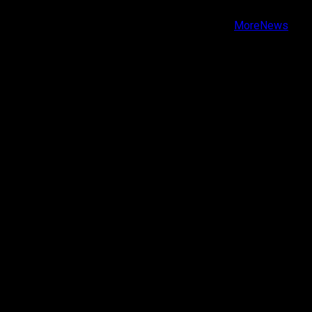
Youtube
Copyright © Todos los derechos reservados.
|
MoreNews
por AF themes.