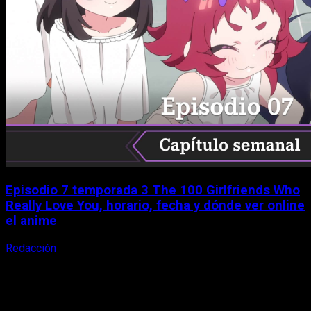
Episodio 7 temporada 3 The 100 Girlfriends Who
Really Love You, horario, fecha y dónde ver online
el anime
Redacción
9 de agosto, 2026
X
Facebook
Instagram