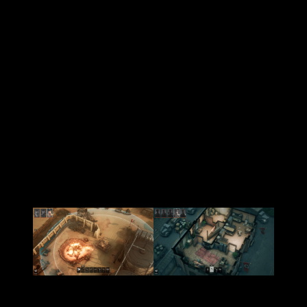
Sin embargo, las 14 misiones, aunque variadas, pueden
sentirse lineales en comparación con los mapas más
abiertos de los clásicos. Donde
Commandos 2
ofrecía
múltiples formas de abordar un objetivo,
Origins
a veces te
guía por un camino más definido, lo que puede limitar la
creatividad táctica que definía la serie
.
La fuerza un RTS de la vieja escuela
Como fan de la saga original, jugar
Origins
fue como
reencontrarme con un viejo amigo:
familiar, reconfortante,
pero con algunos achaques propios de la edad
. Es un
título que no busca revolucionar, sino celebrar lo que hizo
grande a
Commandos
: la satisfacción de superar lo
imposible con ingenio.
Sin embargo, en un panorama donde el género del sigilo
táctico ha madurado,
Origins
podría haber arriesgado más, ya