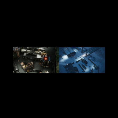
herramientas modernas, cortesía de Unreal Engine 5
,
dotando a los mapas de un nivel de detalle visual que los
originales solo podían soñar.
Las novedades, sin embargo, son un arma de doble filo. Por
un lado,
Origins
simplifica mecánicas para hacerlo más
accesible: adiós a la gestión compleja de inventarios o al uso
de armas enemigas. Como es una precuela, se han eliminado
aspectos que vimos en
Commandos 3
.
Esto refuerza el enfoque en el sigilo puro, obligándote a
depender de las habilidades únicas de cada comando, como
las trampas del Zapador o las distracciones del Espía. En mi
primera misión,
pasé varios minutos planeando cómo
cruzar un río y mientras despejaba la zona con el
francotirador desde una torre
.
Todo ello solo para darme cuenta de que un simple error