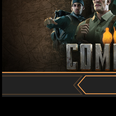
Han pasado casi dos décadas desde que
Commandos
nos
enseñó que la guerra no siempre se gana con explosiones,
sino con paciencia, astucia y un buen plan.
Origins
, la precuela