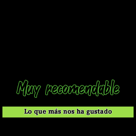
sea con una IA más dinámica o mecánicas que no temieran
salir de la zona de confort.
A pesar de sus fallos, cada
misión completada me dejó con una sonrisa de triunfo y
ganas de planear la siguiente
.
Para los nostálgicos, es un regreso que vale la pena; para los
nuevos, una puerta de entrada a un estilo de juego que sigue
siendo único. Claymore ha plantado la bandera, pero el
verdadero desafío será evolucionar en futuras entregas. Por
ahora,
Commandos: Origins
nos recuerda que, en la
guerra del sigilo, la paciencia sigue siendo el arma más
letal
.
El sigilo táctico sigue siendo adictivo y desafiante.
Los entornos en Unreal Engine 5 son visualmente