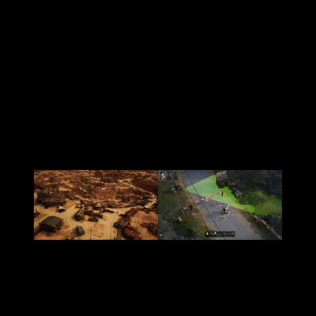
Pero el lanzamiento no estuvo exento de problemas:
bugs
como animaciones que se quedan atascadas
o guardados
rápidos fallidos han hecho que la experiencia inicial se sienta
un poco errática. El parche 1.1 ha corregido mucho.
Sin embargo, aún queda trabajo por hacer, especialmente en
consolas, donde los controles con mando son imprecisos y
pueden frustrar incluso a los más pacientes
. En PC, con
teclado y ratón, la experiencia es mucho más fluida
,
recordándonos que
Commandos
siempre fue un juego
pensado para la precisión quirúrgica.
Una de las sorpresas más gratas es el modo cooperativo,
tanto online como en pantalla dividida.
Coordinar con un
amigo para que uno distraiga mientras el otro elimina es
una delicia caótica que añade rejugabilidad
.