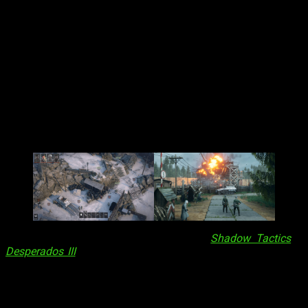
de timing podía arruinarlo todo
. Esa tensión es puro
Commandos
. Por otro lado, esta simplificación puede
decepcionar a los veteranos que esperaban más profundidad.
La IA enemiga, aunque funcional, a veces peca de predecible
—guardias que ignoran un cuerpo tras una breve alerta o que
no reaccionan a ruidos sospechosos—,
lo que resta
inmersión en un juego donde el realismo táctico es
clave
.
Aroma a clásico
Comparado con títulos modernos como
Shadow Tactics
o
Desperados III
, que han elevado el listón del género,
Origins
se siente un poco anclado en el pasado
. El apartado
técnico es otro punto de debate. Los entornos, con su
perspectiva isométrica y rotación libre, son un espectáculo,
desde puertos nevados hasta fortalezas desérticas.