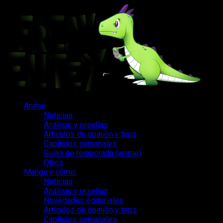
Saltar
al
contenido
Menú
Anime
principal
Noticias
Análisis y reseñas
Artículos de opinión y tops
Capítulos semanales
Guías de temporada (anime)
Otros
Manga y cómic
Noticias
Análisis y reseñas
Novedades editoriales
Artículos de opinión y tops
Capítulos semanales