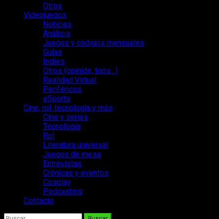
Otros
Videojuegos
Noticias
Análisis
Juegos y códigos mensuales
Guías
Indies
Otros (opinión, tops…)
Realidad Virtual
Periféricos
eSports
Cine, rol, tecnología y más
Cine y series
Tecnología
Rol
Literatura universal
Juegos de mesa
Entrevistas
Crónicas y eventos
Cosplay
Podcasting
Contacto
Buscar: