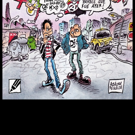
«Historias del Punk» es un homenaje a todos los grupos, a los
primeros conciertos, los lokales, la lucha por defender esos
espacios, y a la contrainformación. Un repaso a las radios
libres, el antimilitarismo, el respeto a ser diferente y la
diversidad de estilos.
No es un tratado con fechas y evoluciones, sino un cómic