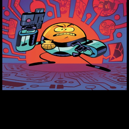
Ponte a los mandos de
MCINTOSH
, agente de policía
mecatrónica, en su caso más enrevesado. Una importante
figura de
ciudad Colmena
aparece sin vida en un callejón.
¿Quién es el responsable?
¡SOLO TÚ PUEDES DESCUBRIRLO! Desentraña los secretos de
un mundo futurista poblado por robots y cucarachas
humanoides.