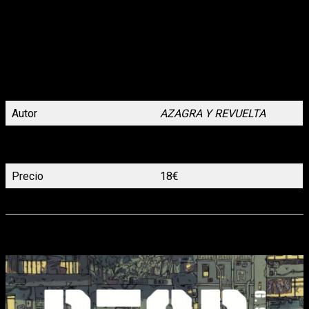
sobre algo que pasó y que sigue pasando. Muchos de los que
empezaron con el Punk acabaron en otras corrientes como el
Heavy, el Trash, el Rock Urbano, el Power-Pop o vete tú a saber
qué… pero queda en todos un algo que se llamó la actitud, la
postura vital ante la vida y contra los que controlan el cotarro.
Esa es la idea, una mirada hacia atrás con sentido del humor,
dedicado sobre todo a aquellos que no vivieron aquellas
movidas.
Autor
AZAGRA Y REVUELTA
136 páginas a color, Rústica
Formato
con solapas 17 x 24 cm
Precio
18€
Lanzamiento
3 de abril
3ª Edición de PTSD