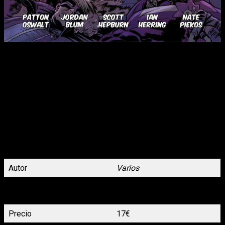
«
El camino hacia el éxito no es fácil, pero permanecer en la
cumbre puede convertirse en un verdadero infierno. Lo que para
muchos criminales enmascarados sería un sueño, se ha
convertido en la realidad de juguetera. tras derrotar a sus
enemigos deberá luchar para consolidar su imperio criminal.
Gracias a la habilidad de Bisturí, su nueva consigliere, jugará a
envolver de respetabilidad sus numerosos negocios ilegales. El
hueco dejado por antiguos héroes caídos pronto se llena de
aspirantes que intentarán decapitar la cabeza de la nueva reina
del crimen de Redport.
Un comic perfecto para megalómanos, egomaníacos y
criminales de altos vuelos…
«
Autor
Varios
120 páginas a color. Rústica
Formato
con solapas 16,9 x 25,8 cm.
Precio
17€