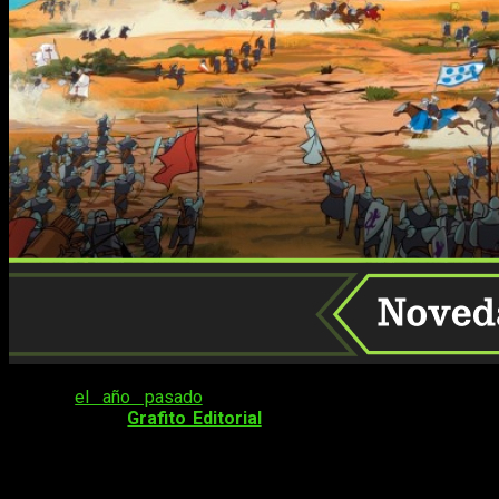
Desde
el año pasado
que no os hablábamos de las
novedades de
Grafito Editorial
y hoy volvemos al ataque. A
continuación
, os dejamos con todas las novedades de
Grafito Editorial para este mes de abril de 2025, estando
algunas de ellas ya disponibles. Destaca la
2ª Edición de