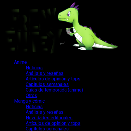
Saltar
al
contenido
Menú
Anime
principal
Noticias
Análisis y reseñas
Artículos de opinión y tops
Capítulos semanales
Guías de temporada (anime)
Otros
Manga y cómic
Noticias
Análisis y reseñas
Novedades editoriales
Artículos de opinión y tops
Capítulos semanales