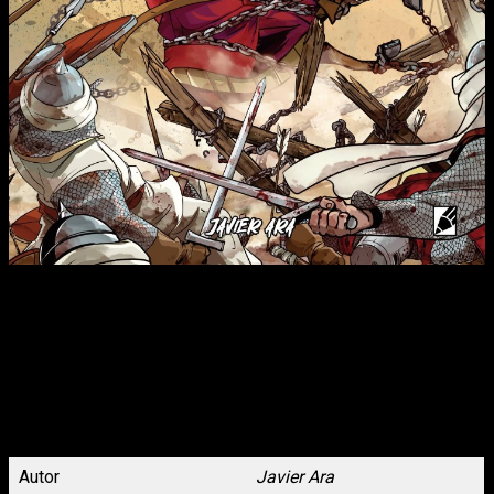
“Salvatierra, el último castillo de la cristiandad que hace frontera
con el Imperio Almohade ha sido conquistado. Hay que detener
a toda costa el avance del califa Al-Nasir y el Papa pide a los
reyes hispánicos que dejen a un lado sus disputas y hagan
frente a esta gran amenaza.
Tres enemigos irreconciliables; Alfonso VIII de Castilla, Sancho
VII de Navarra y Pedro II de Aragón cabalgarán arriesgándolo
todo hasta el corazón de Sierra Morena. La batalla de las Navas
de Tolosa ha comenzado.”
Autor
Javier Ara