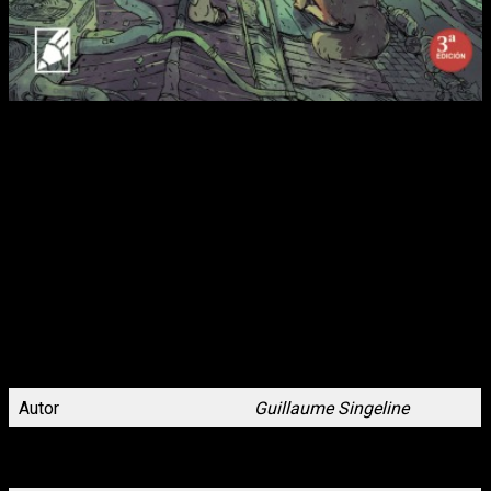
Hemos vuelto de una guerra que duró demasiado. Ya no
estamos en el campo de batalla, pero nos la trajimos con
nosotros.
Nos acompaña siempre, dentro de nuestra cabeza. Siempre
alerta, siempre en tensión. Ahora vivimos en la calle,
abandonados. Es difícil confiar cuando siempre estás
esperando un ataque, es imposible dormir cuando los
recuerdos te persiguen y solo se callan con calmantes.
Estamos a merced de las bandas que imponen su ley y se
aprovechan de nuestra debilidad a golpes y a tiros. Cada vez
quedamos menos.
Pero se han olvidado de algo.
Sigo siendo una soldado. Y ahora están en mi punto de mira.
Autor
Guillaume Singeline
Cómic de 200 páginas.17 x
Formato
24 cm., Rústica con solapas