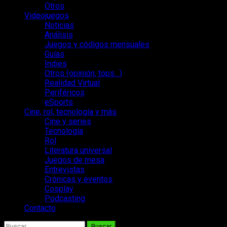
Otros
Videojuegos
Noticias
Análisis
Juegos y códigos mensuales
Guías
Indies
Otros (opinión, tops…)
Realidad Virtual
Periféricos
eSports
Cine, rol, tecnología y más
Cine y series
Tecnología
Rol
Literatura universal
Juegos de mesa
Entrevistas
Crónicas y eventos
Cosplay
Podcasting
Contacto
Buscar: