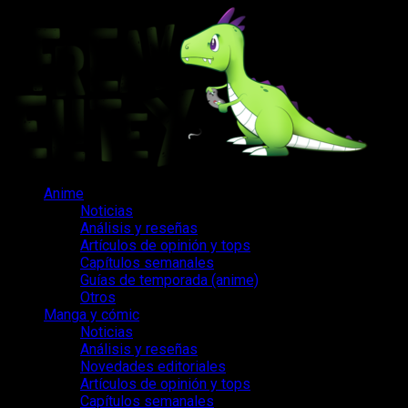
Saltar
al
contenido
Menú
Anime
principal
Noticias
Análisis y reseñas
Artículos de opinión y tops
Capítulos semanales
Guías de temporada (anime)
Otros
Manga y cómic
Noticias
Análisis y reseñas
Novedades editoriales
Artículos de opinión y tops
Capítulos semanales