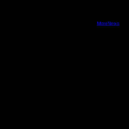
Facebook
Instagram
Youtube
Copyright © Todos los derechos reservados.
|
MoreNews
por AF themes.