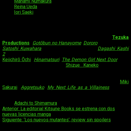
Manami Numakura
como
Akira Hino
;
Reina Ueda
como
Taeko Nagafuji
;
Iori Saeki
como
Yashiro Chikama
.
Staff
del proyecto
Adachi to Shimamura
estará animada por
Tezuka
Productions
(
Gotōbun no Hanayome
,
Dororo
) y
dirigida
por
Satoshi Kuwahara
(
Gotōbun no Hanayome
,
Dagashi Kashi
2
), Entre los restantes miembros del equipo encontramos a
Keiichirō Ōchi
(
Hinamatsuri
,
The Demon Girl Next Door
), que
supervisará el
guion
, y a
Shizue Kaneko
(
La canción
perdida
,
How Not to Summon a Demon Lord
),
diseñadora de
personajes
. A ellos se suman nuevos miembros recién
confirmados, como Natsumi Tabuchi, Hanae Nakamura y
Miki
Sakurai
(
Aggretsuko
,
My Next Life as a Villainess
), que se
encargarán del
apartado musical
.
Tags:
Adachi to Shimamura
Navegación
Anterior:
La editorial Kitsune Books se estrena con dos
nuevas licencias manga
de
Siguiente:
‘Los nuevos mutantes’, review sin spoilers
entradas