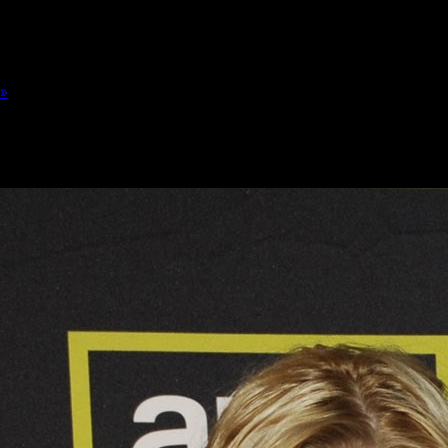
d»
 en «Breaking Bad»