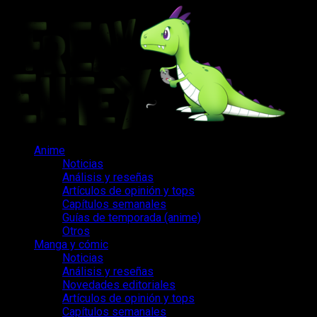
Saltar
al
contenido
Menú
Anime
principal
Noticias
Análisis y reseñas
Artículos de opinión y tops
Capítulos semanales
Guías de temporada (anime)
Otros
Manga y cómic
Noticias
Análisis y reseñas
Novedades editoriales
Artículos de opinión y tops
Capítulos semanales