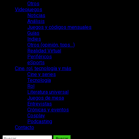
Otros
Videojuegos
Noticias
Análisis
Juegos y códigos mensuales
Guías
Indies
Otros (opinión, tops…)
Realidad Virtual
Periféricos
eSports
Cine, rol, tecnología y más
Cine y series
Tecnología
Rol
Literatura universal
Juegos de mesa
Entrevistas
Crónicas y eventos
Cosplay
Podcasting
Contacto
Buscar: