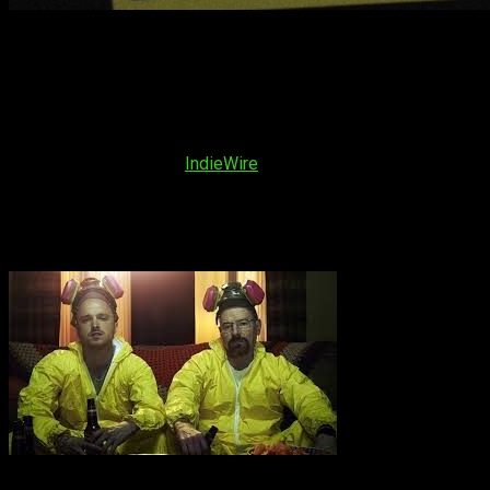
PASADENA, CA - JANUARY 16: Anna Gunn, Aaron Paul, Bryan Cra
2010 in Pasadena, California. (Photo by Amy Graves/WireImag
Aunque el final de
‘Breaking Bad’
fue ampliamente satisfactori
última temporada de la serie,
Jeffrey Katzenberg
, co-funda
una oferta muy atractiva, pero simplemente no procedió.
75 MD
tres episodios
según
IndieWire
.
«En ese momento producían cada episodio por 3,5 millones, as
cinco años
«
. Así se expresó
Katzenberg
a
Kyle Buchanan
, p
entrevista y solo ahora han sido publicadas por
Buchanan
en s
El tuit, revela algunos de los detalles de la negociación. Segú