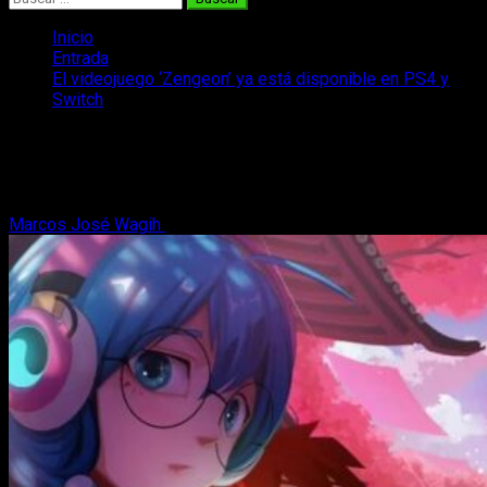
Inicio
Entrada
El videojuego ‘Zengeon’ ya está disponible en PS4 y
Switch
El videojuego ‘Zengeon’ ya está
disponible en PS4 y Switch
Marcos José Wagih
6 de agosto, 2021
2 minutos de lectura