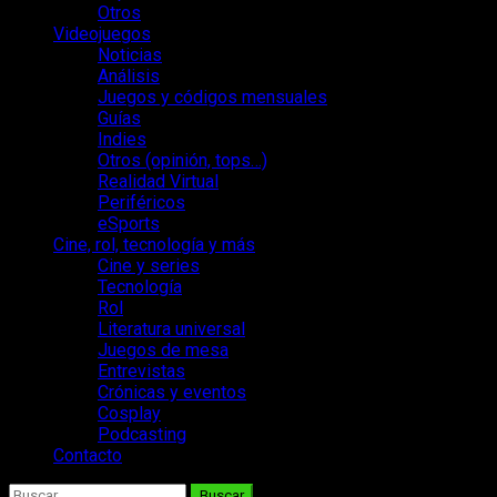
Otros
Videojuegos
Noticias
Análisis
Juegos y códigos mensuales
Guías
Indies
Otros (opinión, tops…)
Realidad Virtual
Periféricos
eSports
Cine, rol, tecnología y más
Cine y series
Tecnología
Rol
Literatura universal
Juegos de mesa
Entrevistas
Crónicas y eventos
Cosplay
Podcasting
Contacto
Buscar: