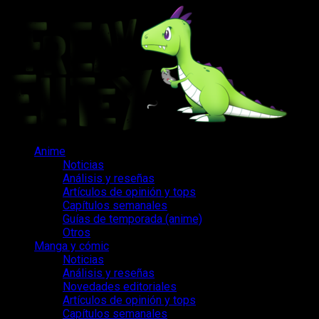
Saltar
al
contenido
Menú
Anime
principal
Noticias
Análisis y reseñas
Artículos de opinión y tops
Capítulos semanales
Guías de temporada (anime)
Otros
Manga y cómic
Noticias
Análisis y reseñas
Novedades editoriales
Artículos de opinión y tops
Capítulos semanales