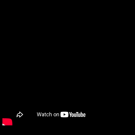
de
Zengeon
para PS4 y Switch
Para quienes no lo conozcan, se trata de un ARPG con