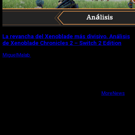
La revancha del Xenoblade más divisivo. Análisis
de Xenoblade Chronicles 2 – Switch 2 Edition
MiguelMalab
6 de agosto, 2026
X
Facebook
Instagram
Youtube
Copyright © Todos los derechos reservados.
|
MoreNews
por AF themes.