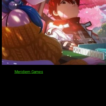
Desde
Meridiem Games
han confirmado, efectivamente, que
el RPG con toques de
roguelite
y estética anime
Zengeon
ya
se encuentra disponible en formato físico para PlayStation 4
y Nintendo Switch. La noticia ha sido corroborada, también,
por PQube, la editora del título desarrollado por IndieLeague
Studio.
Ya disponible la edición física