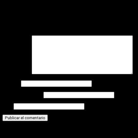
Deja una respuesta
Tu dirección de correo electrónico no será publicada.
Los
campos obligatorios están marcados con
*
Comentario
*
Nombre
Correo electrónico
Web
Historias relacionadas