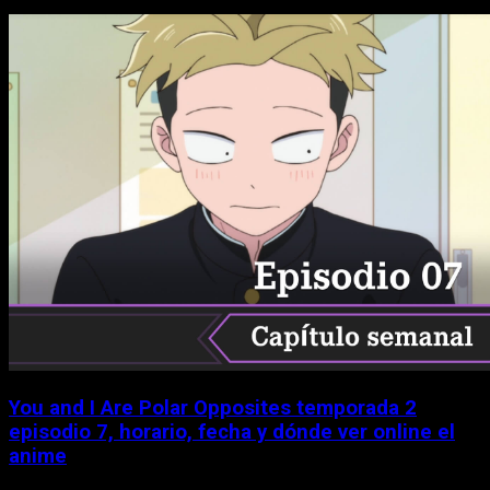
You and I Are Polar Opposites temporada 2
episodio 7, horario, fecha y dónde ver online el
anime