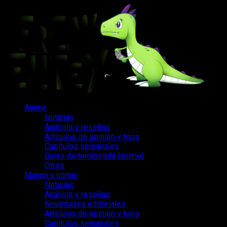
Saltar
al
contenido
Menú
Anime
principal
Noticias
Análisis y reseñas
Artículos de opinión y tops
Capítulos semanales
Guías de temporada (anime)
Otros
Manga y cómic
Noticias
Análisis y reseñas
Novedades editoriales
Artículos de opinión y tops
Capítulos semanales