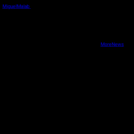
MiguelMalab
9 de agosto, 2026
X
Facebook
Instagram
Youtube
Copyright © Todos los derechos reservados.
|
MoreNews
por AF themes.