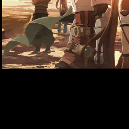
En apenas unos días ya estará disponible en nuestro territorio
por primera vez en décadas.
Falcom ha presentado el espectacular
vídeo de apertura de
Ys vs Trails in the Sky: Alternative Saga
, el esperado
crossover que reúne a dos de las sagas más emblemáticas
del estudio japonés. El vídeo, cargado de acción y
dramatismo, sirve como carta de presentación para un título
que busca celebrar el legado de ambas franquicias,
ofreciendo combates frenéticos, nostalgia y una dosis extra