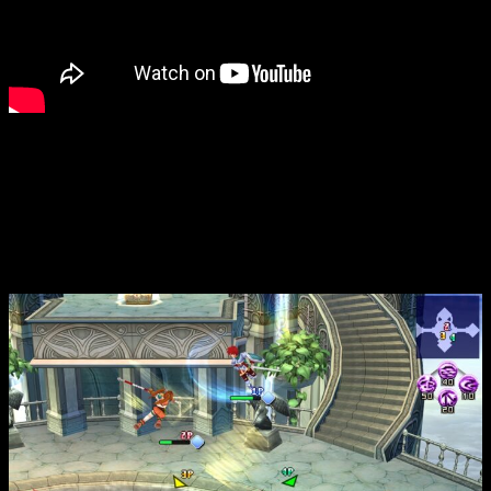
El juego, que llegará el
10 de octubre de 2025
a PlayStation
4, PlayStation 5, Nintendo Switch y PC, promete una
experiencia completa con gráficos en 4K, 60 fotogramas por
segundo y compatibilidad tanto para juego local como online.
Además, incluirá voces en inglés y japonés, junto con una
interfaz renovada pensada para ofrecer una experiencia más
fluida y accesible.