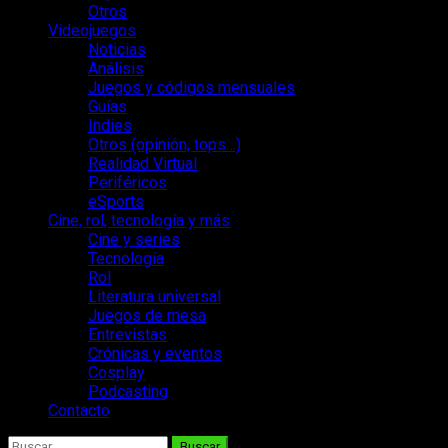
Otros
Videojuegos
Noticias
Análisis
Juegos y códigos mensuales
Guías
Indies
Otros (opinión, tops…)
Realidad Virtual
Periféricos
eSports
Cine, rol, tecnología y más
Cine y series
Tecnología
Rol
Literatura universal
Juegos de mesa
Entrevistas
Crónicas y eventos
Cosplay
Podcasting
Contacto
Buscar: