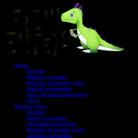
Saltar
al
contenido
Menú
Anime
principal
Noticias
Análisis y reseñas
Artículos de opinión y tops
Capítulos semanales
Guías de temporada (anime)
Otros
Manga y cómic
Noticias
Análisis y reseñas
Novedades editoriales
Artículos de opinión y tops
Capítulos semanales