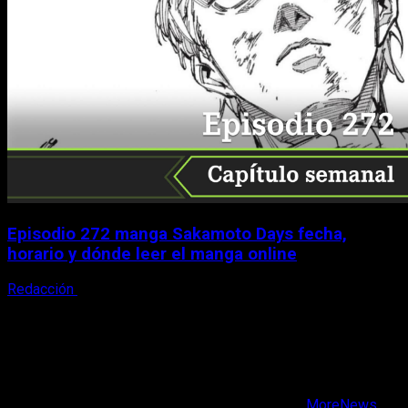
Episodio 272 manga Sakamoto Days fecha,
horario y dónde leer el manga online
Redacción
9 de agosto, 2026
X
Facebook
Instagram
Youtube
Copyright © Todos los derechos reservados.
|
MoreNews