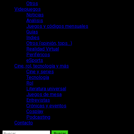
Otros
Videojuegos
Noticias
Análisis
Juegos y códigos mensuales
Guías
Indies
Otros (opinión, tops…)
Realidad Virtual
Periféricos
eSports
Cine, rol, tecnología y más
Cine y series
Tecnología
Rol
Literatura universal
Juegos de mesa
Entrevistas
Crónicas y eventos
Cosplay
Podcasting
Contacto
Buscar: