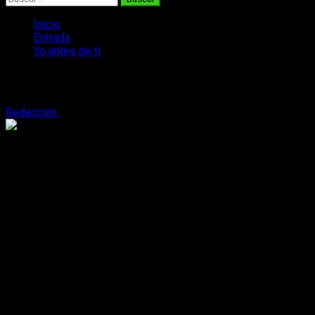
Inicio
Entrada
Yo antes de ti
Yo antes de ti
Redacción
19 de julio, 2016
3 minutos de lectura
Yo antes de ti
… un título que, con solo leerlo, destila amor.
Una tarde tranquila, empiezas a leer y quieres saber más,
continuas y te encuentras con drama, comedia y amor.
Continuas y cuando te quieres dar cuenta te has acabado el
libro, así es la magia de Jojo Moyes quien hace que te
quedes atrapado en sus libros.
Datos del libro:
Título: Yo antes de ti.