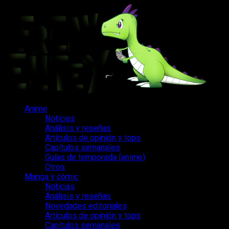
Saltar
al
contenido
Menú
Anime
principal
Noticias
Análisis y reseñas
Artículos de opinión y tops
Capítulos semanales
Guías de temporada (anime)
Otros
Manga y cómic
Noticias
Análisis y reseñas
Novedades editoriales
Artículos de opinión y tops
Capítulos semanales