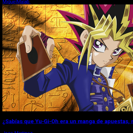
MiguelMalab
6 de agosto, 2026
¿Sabías que Yu-Gi-Oh era un manga de apuestas, 