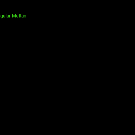
gular Meltan
os obligatorios están marcados con
*