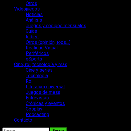
Otros
Videojuegos
Noticias
Análisis
Juegos y códigos mensuales
Guías
Indies
Otros (opinión, tops…)
Realidad Virtual
Periféricos
eSports
Cine, rol, tecnología y más
Cine y series
Tecnología
Rol
Literatura universal
Juegos de mesa
Entrevistas
Crónicas y eventos
Cosplay
Podcasting
Contacto
Buscar: