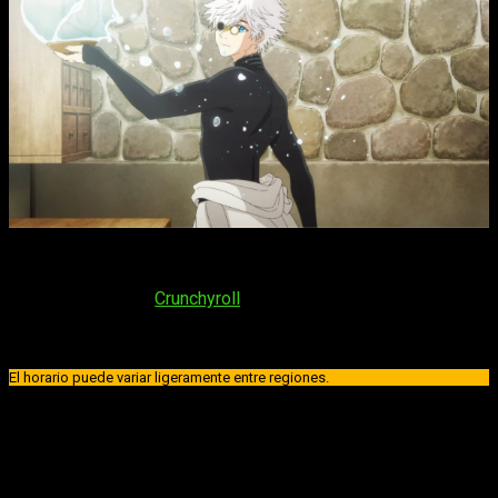
El octavo episodio del anime
Tongari Boushi no Atelier
llegará el próximo
lunes 18 de mayo de 2026
. La serie se
retransmitirá en
Crunchyroll
, por lo que no tendremos
problema alguno para verlo. En lo que se refiere a su horario,
será a:
El horario puede variar ligeramente entre regiones.
España (Península y Baleares)
: a las
16:00
horas
España (Islas Canarias)
: a las
15:00
horas
Argentina
: a las
12:00
horas
Uruguay
: a las
12:00
horas