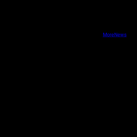
X
Facebook
Instagram
Youtube
Copyright © Todos los derechos reservados.
|
MoreNews
por AF themes.