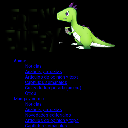
Saltar
al
contenido
Menú
Anime
principal
Noticias
Análisis y reseñas
Artículos de opinión y tops
Capítulos semanales
Guías de temporada (anime)
Otros
Manga y cómic
Noticias
Análisis y reseñas
Novedades editoriales
Artículos de opinión y tops
Capítulos semanales