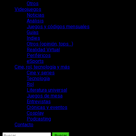
Otros
Videojuegos
Noticias
Análisis
Juegos y códigos mensuales
Guías
Indies
Otros (opinión, tops…)
Realidad Virtual
Periféricos
eSports
Cine, rol, tecnología y más
Cine y series
Tecnología
Rol
Literatura universal
Juegos de mesa
Entrevistas
Crónicas y eventos
Cosplay
Podcasting
Contacto
Buscar: