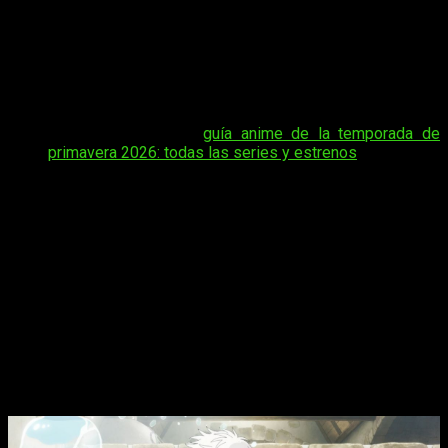
Coco sigue aprendiendo mientras se adentra en el mundo de
la magia, que cada vez le resulta más fascinante pero lleno
de peligros. Desde FreakEliteX te contamos
cuándo, dónde
y cómo ver online, en español y de manera legal el
episodio 8 del anime
Witch Hat Atelier
.
Tal vez te interese:
guía anime de la temporada de
primavera 2026: todas las series y estrenos
Tras darnos unos capítulos tranquilos donde nos presentaron
a sus principales protagonistas, comienza la lucha. Y hay que
decir que, tanto en animacion como en ritmo, los amigos de
Bug Film están haciendo un excelente trabajo en esta
adaptacion. En España podemos leer este manga gracias a
Milky Way Ediciones.
Witch Hat Atelier
, fecha, hora de
estreno y dónde ver el episodio 8 del
anime