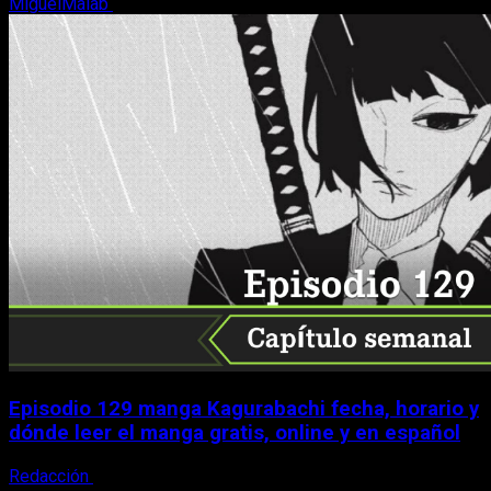
MiguelMalab
9 de agosto, 2026
Episodio 129 manga Kagurabachi fecha, horario y
dónde leer el manga gratis, online y en español
Redacción
9 de agosto, 2026