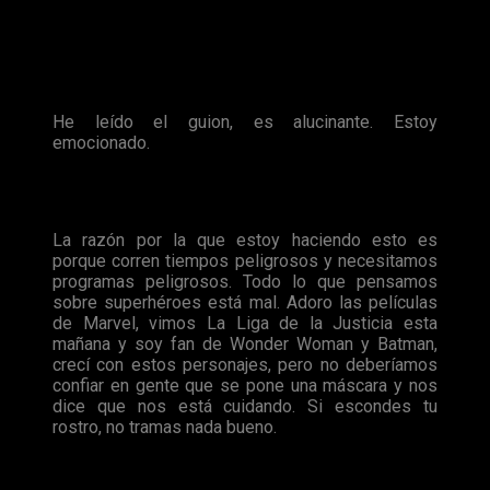
Según declaraciones de
Casey Bloys
, presidente de
HBO
,
durante la gira de invierno de la
Television Critics
Association
, esperan que el piloto supere las expectativas
de los fans.
He leído el guion, es alucinante. Estoy
emocionado.
Por su parte, durante el
Vulture Fest LA
, el propio
Damon
Lindelof
opinó lo siguiente:
La razón por la que estoy haciendo esto es
porque corren tiempos peligrosos y necesitamos
programas peligrosos. Todo lo que pensamos
sobre superhéroes está mal. Adoro las películas
de Marvel, vimos La Liga de la Justicia esta
mañana y soy fan de Wonder Woman y Batman,
crecí con estos personajes, pero no deberíamos
confiar en gente que se pone una máscara y nos
dice que nos está cuidando. Si escondes tu
rostro, no tramas nada bueno.
Duras declaraciones de
Lindelof
. Ya sabemos de qué parte
estaría en
Civil War.
Todo parece indicar que
Watchmen