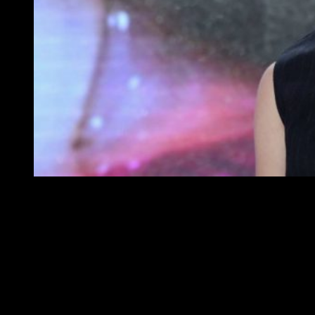
Nicole Kassel
Estas novedades se suman a los datos que ya teníamos
hasta el momento:
Damon Lindelof será el productor
ejecutivo de
Watchmen
, producida para HBO por White
Rabbit en asociación con Warner Bros. Television
.
También podemos confirmar que, según
The Hashtag Show
,
la ficción comenzará su rodaje el próximo mes de
marzo
, por lo que el casting ya estaría en marcha. Parece que
la serie va cogiendo forma. ¿Cuál será el resultado?