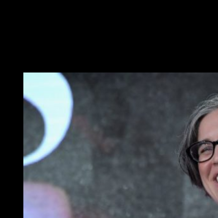
en la televisión en general, como en HBO en particular
.
Ella ha sido la encargada de múltiples episodios de
The
Leftovers
, también creada por
Damon Lindelof
, y de un
episodio de
Vinyl
, la serie de
Martin Scorsese
y
Mick
Jagger
(entre otros); además,
Kassel
ha contribuido en otras
series como T
he Americans, Better Call Saul
o
American
Crime
.