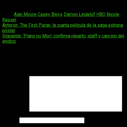
mantendrá ese halo de oscuridad que lo caracteriza.
Tags:
Alan Moore
Casey Bloys
Damon Lindelof
HBO
Nicole
Kassel
Navegación
Anterior:
The First Purge: la cuarta película de la saga estrena
póster
de
Siguiente:
‘Piano no Mori’ confirma reparto, staff y canción del
entradas
ending
Deja una respuesta
Tu dirección de correo electrónico no será publicada.
Los
campos obligatorios están marcados con
*
Comentario
*
Nombre