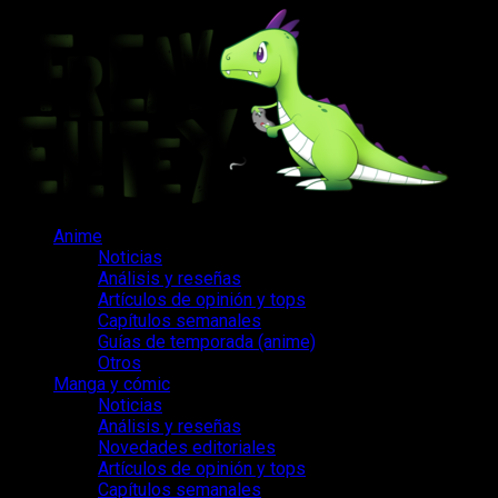
Saltar
al
contenido
Menú
Anime
principal
Noticias
Análisis y reseñas
Artículos de opinión y tops
Capítulos semanales
Guías de temporada (anime)
Otros
Manga y cómic
Noticias
Análisis y reseñas
Novedades editoriales
Artículos de opinión y tops
Capítulos semanales