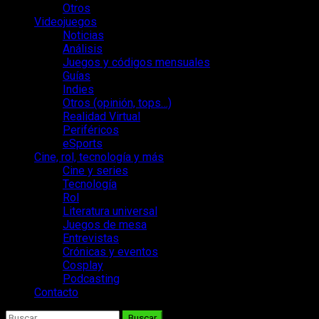
Otros
Videojuegos
Noticias
Análisis
Juegos y códigos mensuales
Guías
Indies
Otros (opinión, tops…)
Realidad Virtual
Periféricos
eSports
Cine, rol, tecnología y más
Cine y series
Tecnología
Rol
Literatura universal
Juegos de mesa
Entrevistas
Crónicas y eventos
Cosplay
Podcasting
Contacto
Buscar: