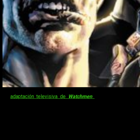
La
adaptación televisiva de
Watchmen
sigue avanzando y
revelando informaciones relativas a su proceso creativo.
Ahora, tras la
confirmación de Nicole Kassel como
directora del piloto
, la ficción está un paso más cerca de
ser una realidad.
Esta noticia ha sido revelada por el medio
Variety
. Es
importante comentar la
amplia experiencia de Kassel tanto