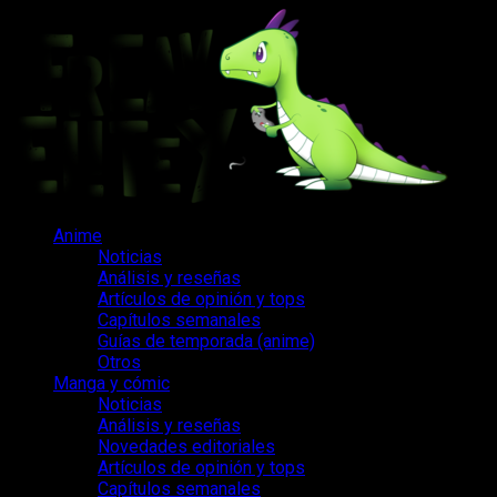
Saltar
al
contenido
Menú
Anime
principal
Noticias
Análisis y reseñas
Artículos de opinión y tops
Capítulos semanales
Guías de temporada (anime)
Otros
Manga y cómic
Noticias
Análisis y reseñas
Novedades editoriales
Artículos de opinión y tops
Capítulos semanales