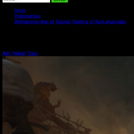
Inicio
Videojuegos
Warhammer Age of Sigmar: Realms of Ruin anunciado
Warhammer Age of Sigmar: Realms of R
Warhammer Age of Sigmar: Realms of Ruin, el nuevo videojueg
Adri "Niklar" Díaz
25 de mayo, 2023
3 minutos de lectura