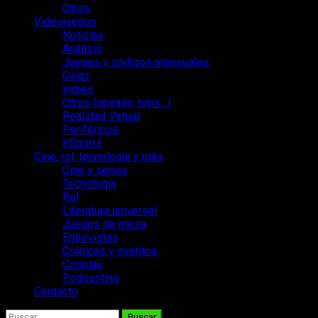
Otros
Videojuegos
Noticias
Análisis
Juegos y códigos mensuales
Guías
Indies
Otros (opinión, tops…)
Realidad Virtual
Periféricos
eSports
Cine, rol, tecnología y más
Cine y series
Tecnología
Rol
Literatura universal
Juegos de mesa
Entrevistas
Crónicas y eventos
Cosplay
Podcasting
Contacto
Buscar: