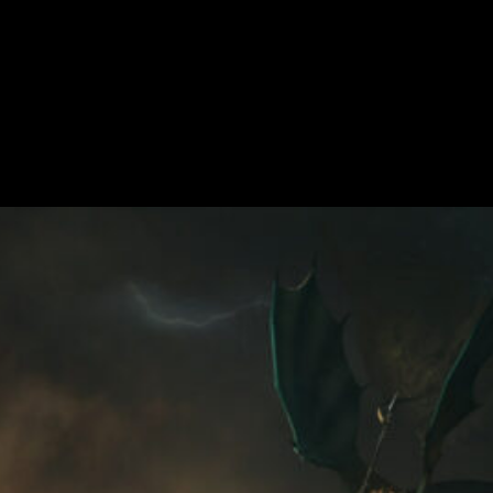
uin anunciado
o de estrategia de Games Workshop, ya ha sido anunciado. Cono