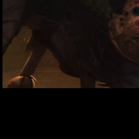
Warhammer Age of Sigmar: Realms of Ruin
, el nuevo videoju