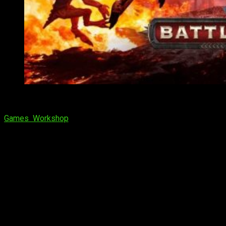
Warhammer 40.000 Battlesector ya disponible
¡Hola gente! Volvemos a la guerra del lejano universo de
Games Workshop
en el año 40.000. Slitherine y Black Lab
Games se enorgullecen de anunciar el lanzamiento del
nuevo
juego de estrategia por turnos ambientado en el ciencia
ficción:
Warhammer 40.000: Battlesector
.
El juego gira en torno a
batallas estratégicas por turnos
del tamaño de un ejército en mapas basados ​​en cuadrículas.
Las facciones disponibles son el capítulo
Blood Angels
Space Marine
y la raza
Tyranids xenos
. El juego es modular y
ya hay planes para expandir la lista existente en un futuro
cercano.
El juego se lanza hoy para PC en las principales
tiendas en línea, la versión de consola
(Xbox One y