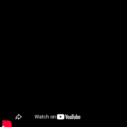
PlayStation 4)
llegará pronto
.
Sobre el juego