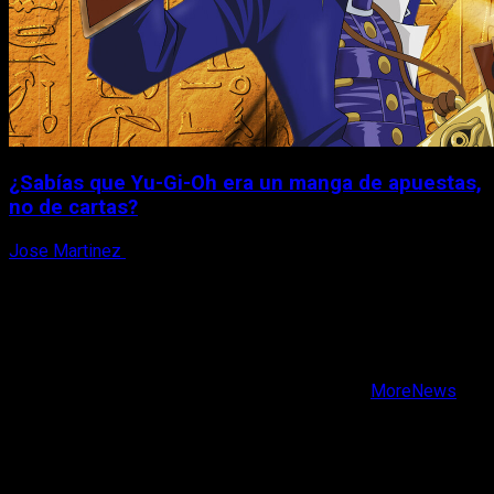
¿Sabías que Yu-Gi-Oh era un manga de apuestas,
no de cartas?
Jose Martinez
6 de agosto, 2026
X
Facebook
Instagram
Youtube
Copyright © Todos los derechos reservados.
|
MoreNews
por AF themes.