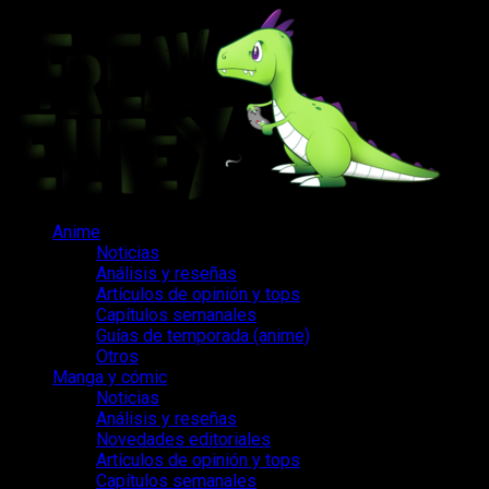
Saltar
al
contenido
Menú
Anime
principal
Noticias
Análisis y reseñas
Artículos de opinión y tops
Capítulos semanales
Guías de temporada (anime)
Otros
Manga y cómic
Noticias
Análisis y reseñas
Novedades editoriales
Artículos de opinión y tops
Capítulos semanales