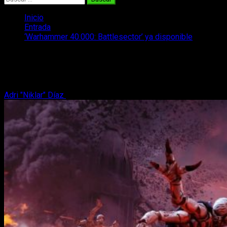
Inicio
Entrada
‘Warhammer 40.000: Battlesector’ ya disponible
‘Warhammer 40.000: Battlesector’ ya
disponible
Adri "Niklar" Díaz
24 de julio, 2021
3 minutos de lectura