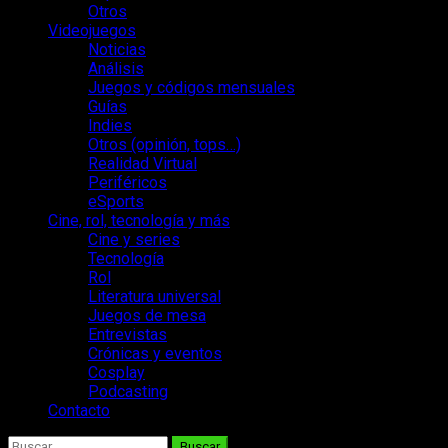
Otros
Videojuegos
Noticias
Análisis
Juegos y códigos mensuales
Guías
Indies
Otros (opinión, tops…)
Realidad Virtual
Periféricos
eSports
Cine, rol, tecnología y más
Cine y series
Tecnología
Rol
Literatura universal
Juegos de mesa
Entrevistas
Crónicas y eventos
Cosplay
Podcasting
Contacto
Buscar: