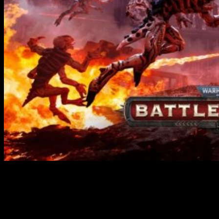
Ya está a la venta la nueva entrega del universo distópico de
Games Workshop:
Warhammer 40.000: Battlesector
.
In the grim darkness of the far future,