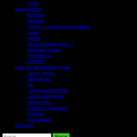
Otros
Videojuegos
Noticias
Análisis
Juegos y códigos mensuales
Guías
Indies
Otros (opinión, tops…)
Realidad Virtual
Periféricos
eSports
Cine, rol, tecnología y más
Cine y series
Tecnología
Rol
Literatura universal
Juegos de mesa
Entrevistas
Crónicas y eventos
Cosplay
Podcasting
Contacto
Buscar: