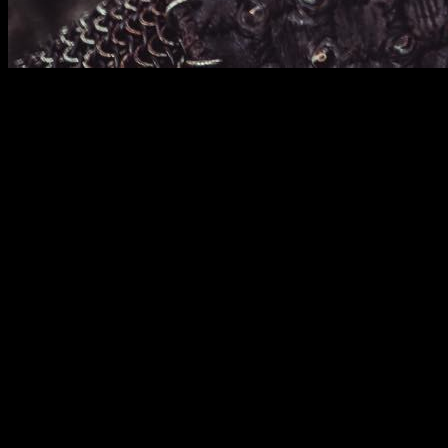
Vikings
pasará para siempre a la historia de las series. Ahora,
Un final
Esta serie nació sin ninguna pretensión. Pensada como miniser
Su hogar, el canal
History
, jamás imaginó la repercusión que 
fabulosos escenarios y su salvaje historia
catapultaron esta
A pesar de esto, la amarga noticia que nos llega hoy es
el fina
Actualmente la serie se encuentra emitiendo su
quinta entre
pertenecientes a las sexta temporada
, cuyo estreno está 
Un principio
Vikings
fue creada por
Michael Hirst
, quien no está dispuesto
El medio
Deadline
ha confirmado que
Hirst
se encuentra en 