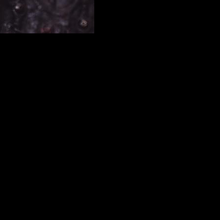
es de la audiencia rápidamente.
 de
Vikings
por petición popular.
Sus míticos personajes, sus
gnar
o el corage de
Lagertha
?
ica que, tras esta, aún tendremos por delante
20 capítulos más
a serie del mismo equipo creativo que continuará la saga