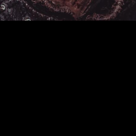
tras su sexta temporada, es el momento de decirle adiós
.
ie,
únicamente para tener 8 episodios
, conquistó los corazon
su ficción alcanzaría, pero finalmente tuvieron que darnos más
 serie a la fama mundial. ¿Quién no ha admirado la locura de
Ra
l definitivo de
Vikings
tras su sexta temporada.
ga, que llegará a su fin el próximo 30 de enero
. Esto signif
previsto para finales de este año 2019 que acaba de comenzar.
 a despedirse tan fácilmente de los vikingos.
conversaciones con la cadena y
MGM
para
realizar una nuev