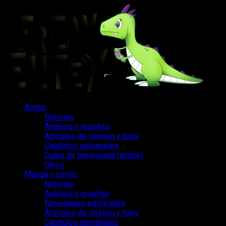
Saltar
al
contenido
Menú
Anime
principal
Noticias
Análisis y reseñas
Artículos de opinión y tops
Capítulos semanales
Guías de temporada (anime)
Otros
Manga y cómic
Noticias
Análisis y reseñas
Novedades editoriales
Artículos de opinión y tops
Capítulos semanales