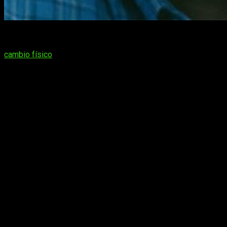
Annapurna Pictures
y
eOne
nos traen el primer tráiler de la
nueva película de
Christian Bale
(
Batman
) donde sufre un
cambio físico
brutal bajo el título
Vice
.
Sinopsis
Biopic sobre Dick Cheney, 46º vicepresidente de
los Estados Unidos entre 2001 y 2009 bajo el
mandato de George W. Bush. Además, Cheney
también trabajó para las administraciones de
Richard Nixon y Gerald Ford antes de pasar a
convertirse en el CEO de Halliburton. Su etapa en
la vicepresidencia se caracterizó por las guerras
posteriores al 11-S junto con los «interrogatorios»
contra los sospechosos de terrorismo.
Bale
quien interpretará el papel de
Dick Cheney
estará
acompañado de
Amy Adams
(
La Llegada
),
Steve Carell
(
La
Batalla de los Sexos
),
Sam Rockwell
(
Cowboys & Aliens
) y
Bill Pullman
(
Independence Day
) entre otros.