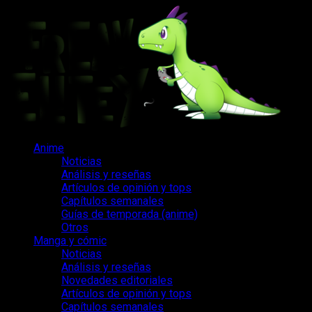
Saltar
al
contenido
Menú
Anime
principal
Noticias
Análisis y reseñas
Artículos de opinión y tops
Capítulos semanales
Guías de temporada (anime)
Otros
Manga y cómic
Noticias
Análisis y reseñas
Novedades editoriales
Artículos de opinión y tops
Capítulos semanales