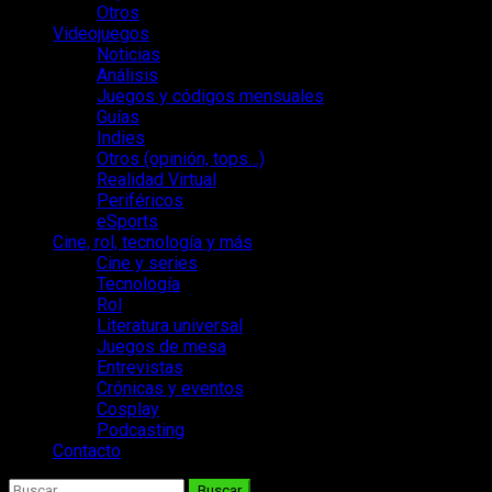
Otros
Videojuegos
Noticias
Análisis
Juegos y códigos mensuales
Guías
Indies
Otros (opinión, tops…)
Realidad Virtual
Periféricos
eSports
Cine, rol, tecnología y más
Cine y series
Tecnología
Rol
Literatura universal
Juegos de mesa
Entrevistas
Crónicas y eventos
Cosplay
Podcasting
Contacto
Buscar: