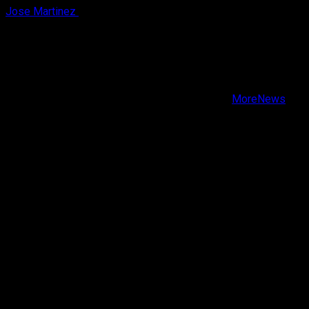
Jose Martinez
7 de agosto, 2026
X
Facebook
Instagram
Youtube
Copyright © Todos los derechos reservados.
|
MoreNews
por AF themes.