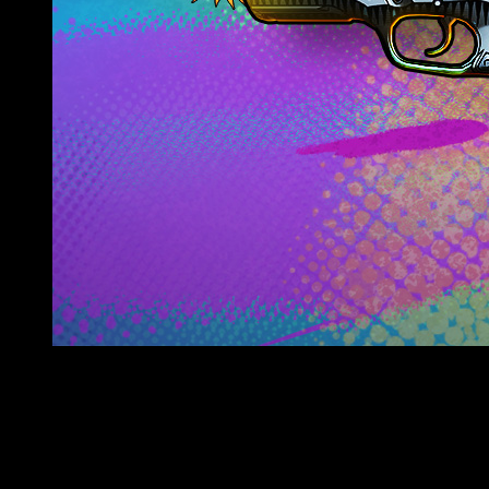
Línea de Skins Radiant 001 de estilo cómic
El pack de
Skins
Radiant 001
se inspira en un diseño tipo
cómic con un tono llamativo y con efectos de onomatopeyas
con un estilo retro.
El set cuesta 7100 PV e incluye: