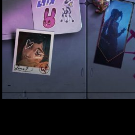
Riot Games
incluirá un pase gratuito para
Valorant
sobre
Arcane
con el lanzamiento del evento
RiotX Arcane
. A su
vez, ha lanzado la línea de
skins
Radiant 001
.
Valorant
recibe un pase gratuito con