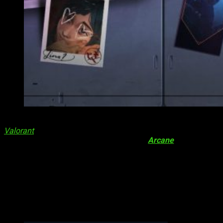
¡Llega un pase gratuito de Valorant para Arcane!
Valorant
recibe recompensas con el motivo del lanzamiento
de la serie de animación en Netflix,
Arcane
. El
Set de
Coleccionista
y el pase
RiotX Arcane
estarán disponibles
desde el próximo viernes 5 de noviembre a las 22:00 hasta el
lunes 22 de noviembre a las 22:00 (hora peninsular española).
El set de coleccionista no volverá a la tienda ni al mercado
nocturno.
RiotX Arcane y Set de coleccionista