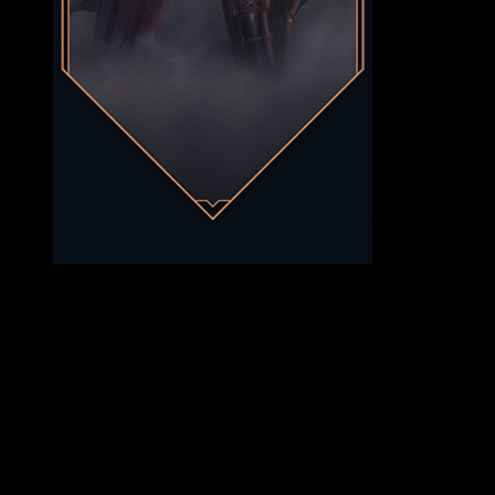
Una de las recompensas gratuitas del
evento RiotX Arcane
Se trata de un
pase totalmente gratuito para todos los
jugadores
y permite ganar niveles con experiencia para
poder desbloquear las siguientes recompensas:
Amuleto de arma: Magdalena de Arcane.
Tarjetas de jugador de Arcane: Abrazo de Arcane y
Bienvenidos a la Ciudad Subterránea.
Grafitis de Arcane: Calculado y ¡Bum!