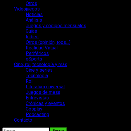
Otros
Videojuegos
Noticias
Análisis
Juegos y códigos mensuales
Guías
Indies
Otros (opinión, tops…)
Realidad Virtual
Periféricos
eSports
Cine, rol, tecnología y más
Cine y series
Tecnología
Rol
Literatura universal
Juegos de mesa
Entrevistas
Crónicas y eventos
Cosplay
Podcasting
Contacto
Buscar: