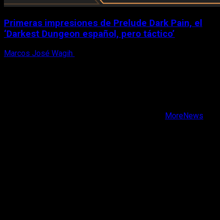
Primeras impresiones de Prelude Dark Pain, el
‘Darkest Dungeon español, pero táctico’
Marcos José Wagih
6 de agosto, 2026
X
Facebook
Instagram
Youtube
Copyright © Todos los derechos reservados.
|
MoreNews
por AF themes.