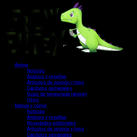
Saltar
al
contenido
Menú
Anime
principal
Noticias
Análisis y reseñas
Artículos de opinión y tops
Capítulos semanales
Guías de temporada (anime)
Otros
Manga y cómic
Noticias
Análisis y reseñas
Novedades editoriales
Artículos de opinión y tops
Capítulos semanales