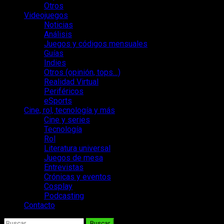
Otros
Videojuegos
Noticias
Análisis
Juegos y códigos mensuales
Guías
Indies
Otros (opinión, tops…)
Realidad Virtual
Periféricos
eSports
Cine, rol, tecnología y más
Cine y series
Tecnología
Rol
Literatura universal
Juegos de mesa
Entrevistas
Crónicas y eventos
Cosplay
Podcasting
Contacto
Buscar: