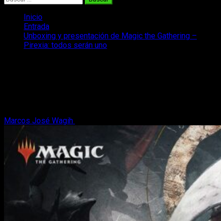
Inicio
Entrada
Unboxing y presentación de Magic the Gathering –
Pirexia: todos serán uno
Unboxing y presentación de Magic the
Gathering – Pirexia: todos serán uno
¡Os traemos un unboxing de Pirexia: todos serán uno, la nueva
expansión del afamado juego de cartas Magic: The Gathering!
Marcos José Wagih
26 de febrero, 2023
4 minutos de lectura