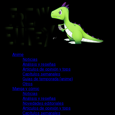
Saltar
al
contenido
Menú
Anime
principal
Noticias
Análisis y reseñas
Artículos de opinión y tops
Capítulos semanales
Guías de temporada (anime)
Otros
Manga y cómic
Noticias
Análisis y reseñas
Novedades editoriales
Artículos de opinión y tops
Capítulos semanales