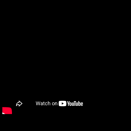
expansión. Sin duda, tienen un gran valor para los
coleccionistas. Son relativamente frecuentes, por lo que no
es tan ‘complicado’ hacerse con sus muy diferentes modelos.
Es un gran añadido, ya que además vienen —en algunos
casos, como las tierras— con artes alternativos.
Sobres Jumpstar
Los sobres
Jumpstart nos ofrecen un detalle muy
singular, puesto que cada uno de los sobres viene con