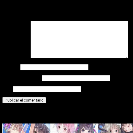
Tu dirección de correo electrónico no será publicada.
Los
campos obligatorios están marcados con
*
Comentario
*
Nombre
Correo electrónico
Web
Historias relacionadas