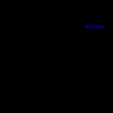
X
Facebook
Instagram
Youtube
Copyright © Todos los derechos reservados.
|
MoreNews
por AF themes.