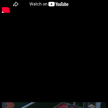
Los estudiantes serán llevados a Villa Inerte, donde el
inquietante silencio habitual se ha visto interrumpido por un
problema de plagas paranormales. Puede que la heredera de
la finca lleve mucho tiempo muerta, pero sigue ofreciendo
dos nuevos y animados cursos, y te encontrarás con nuevos
y espectrales arquetipos de estudiantes, además de un
montón de nuevos objetos inquietantemente buenos que te
ayudarán a darle a tu Campus una nueva oportunidad en la otra
vida.
Sin embargo, los estudiantes no serán los únicos que
destaquen en los exorcismos. En nuestro nuevo nivel del
modo «Desafío» exclusivo del DLC, se ha encargado al
sindicato de conserjes que limpie todas estas plagas
espectrales, ¡así que coge tu fiel caza fantasmas y lucha
durante todo el curso escolar para mantener tu campus libre
de fantasmas y capturar a todos los que puedas! Deberíamos
pagar más a esta gente.