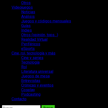
Otros
Videojuegos
Noticias
Análisis
Juegos y códigos mensuales
Guías
Indies
Otros (opinión, tops…)
Realidad Virtual
Periféricos
eSports
Cine, rol, tecnología y más
Cine y series
Tecnología
Rol
Literatura universal
Juegos de mesa
Entrevistas
Crónicas y eventos
Cosplay
Podcasting
Contacto
Buscar: