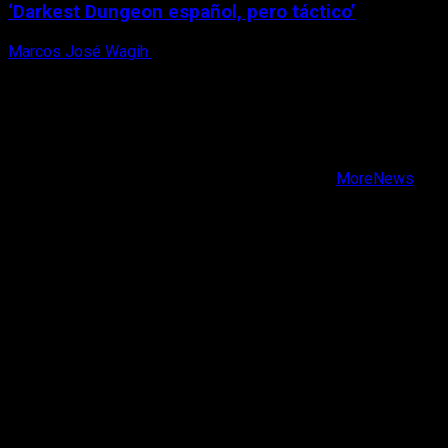
‘Darkest Dungeon español, pero táctico’
Marcos José Wagih
6 de agosto, 2026
X
Facebook
Instagram
Youtube
Copyright © Todos los derechos reservados.
|
MoreNews
por AF themes.