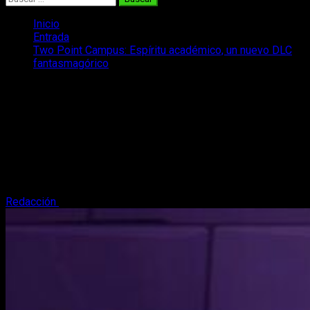
Inicio
Entrada
Two Point Campus: Espíritu académico, un nuevo DLC
fantasmagórico
Two Point Campus: Espíritu
académico, un nuevo DLC
fantasmagórico
¡Llega un nuevo y 'terrorífico' DLC a nuestro campus favorito!
En efecto, ya está disponible Two Point Campus: Espíritu
académico.
Redacción
9 de marzo, 2023
2 minutos de lectura