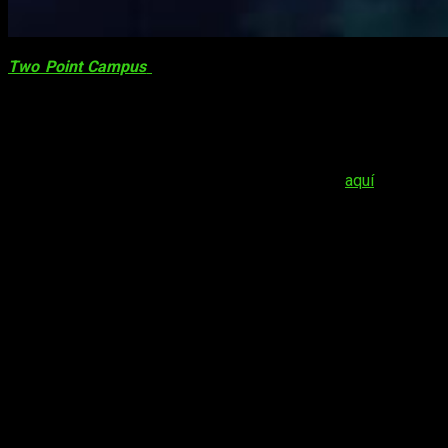
Two Point Campus
se sacude el ectoplasma para su último
cuatrimestre. Two Point Studios Limited y SEGA Europe
Limited se enorgullecen de presentar
Two Point Campus:
Espíritu académico
, el segundo DLC para el popular juego de
gestión universitaria. Llegará el 15 de marzo a todas las
plataformas por 5,99 €. Los jugadores pueden reservar
Espíritu Académico
en Steam y Microsoft Store
aquí
.
Two Point Campus: Espíritu académico