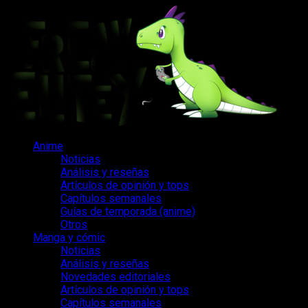
Saltar
al
contenido
Menú
Anime
principal
Noticias
Análisis y reseñas
Artículos de opinión y tops
Capítulos semanales
Guías de temporada (anime)
Otros
Manga y cómic
Noticias
Análisis y reseñas
Novedades editoriales
Artículos de opinión y tops
Capítulos semanales