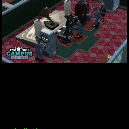
Con un montón de cursos divertidos y fantásticos por
explorar, los jugadores deberán proporcionar a sus
estudiantes y profesores todo lo necesario para ayudarles a
prosperar y sobrevivir en el año académico. Los jugadores
pueden reservar
Two Point Campus: Espíritu Académico
con
un 10% de descuento en Steam y Microsoft Store. Los
jugadores que adquieran el nuevo DLC a partir del día de
lanzamiento recibirán un 10% de descuento disponible hasta
el 21 de marzo para PC, PlayStation 4|5, Xbox One, Xbox
Series X|S y Nintendo Switch.