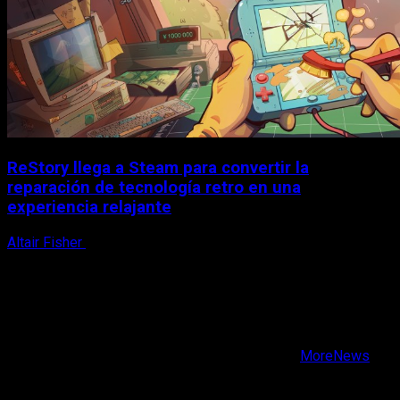
ReStory llega a Steam para convertir la
reparación de tecnología retro en una
experiencia relajante
Altair Fisher
8 de agosto, 2026
X
Facebook
Instagram
Youtube
Copyright © Todos los derechos reservados.
|
MoreNews
por AF themes.