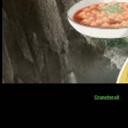
El anime
True Cooking Master Boy
, que hemos podido
disfrutar en
simulcast
gracias a la plataforma
Crunchyroll
, ha
confirmado en su capítulo final una
segunda temporada
.
Además, en su cuenta oficial de YouTube encontramos un
vídeo promocional donde podemos ver 5 siluetas.
Segunda temporada de
True Cooking