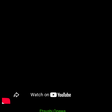
Master Boy
El manga original, de
Etsushi Ogawa
, comenzó su publicación