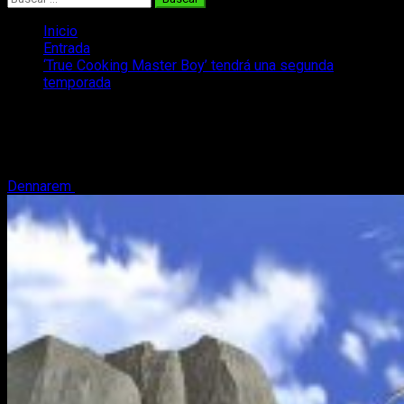
Inicio
Entrada
‘True Cooking Master Boy’ tendrá una segunda
temporada
‘True Cooking Master Boy’ tendrá una
segunda temporada
Dennarem
29 de diciembre, 2019
2 minutos de lectura