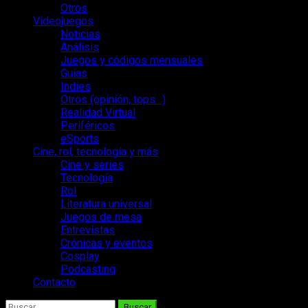
Otros
Videojuegos
Noticias
Análisis
Juegos y códigos mensuales
Guías
Indies
Otros (opinión, tops…)
Realidad Virtual
Periféricos
eSports
Cine, rol, tecnología y más
Cine y series
Tecnología
Rol
Literatura universal
Juegos de mesa
Entrevistas
Crónicas y eventos
Cosplay
Podcasting
Contacto
Buscar: