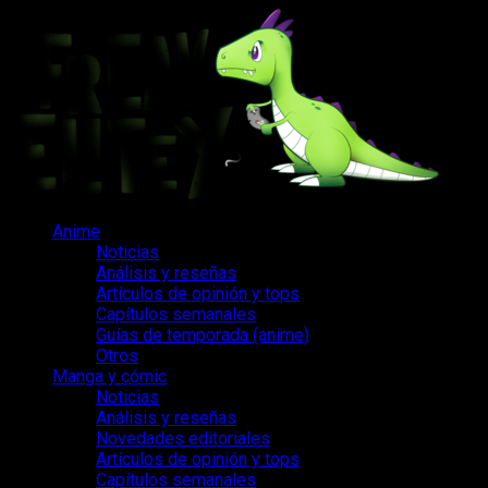
Saltar
al
contenido
Menú
Anime
principal
Noticias
Análisis y reseñas
Artículos de opinión y tops
Capítulos semanales
Guías de temporada (anime)
Otros
Manga y cómic
Noticias
Análisis y reseñas
Novedades editoriales
Artículos de opinión y tops
Capítulos semanales