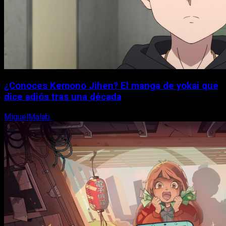
¿Conoces Kemono Jihen? El manga de yokai que
dice adiós tras una década
MiguelMalab
8 de agosto, 2026