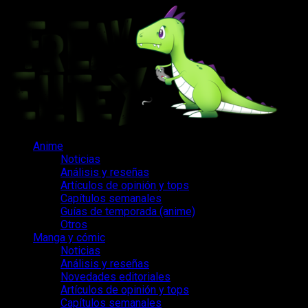
Saltar
al
contenido
Menú
Anime
principal
Noticias
Análisis y reseñas
Artículos de opinión y tops
Capítulos semanales
Guías de temporada (anime)
Otros
Manga y cómic
Noticias
Análisis y reseñas
Novedades editoriales
Artículos de opinión y tops
Capítulos semanales