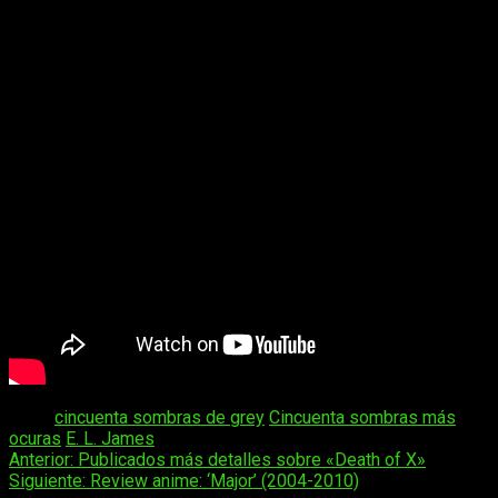
Tags:
cincuenta sombras de grey
Cincuenta sombras más
ocuras
E. L. James
Navegación
Anterior:
Publicados más detalles sobre «Death of X»
Siguiente:
Review anime: ‘Major’ (2004-2010)
de