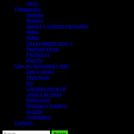
Otros
Videojuegos
Noticias
Análisis
Juegos y códigos mensuales
Guías
Indies
Otros (opinión, tops…)
Realidad Virtual
Periféricos
eSports
Cine, rol, tecnología y más
Cine y series
Tecnología
Rol
Literatura universal
Juegos de mesa
Entrevistas
Crónicas y eventos
Cosplay
Podcasting
Contacto
Buscar: