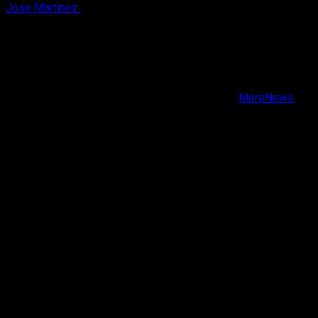
Jose Martinez
7 de agosto, 2026
X
Facebook
Instagram
Youtube
Copyright © Todos los derechos reservados.
|
MoreNews
por AF themes.