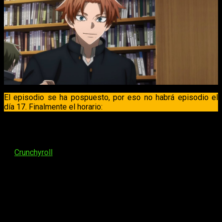
El episodio se ha pospuesto, por eso no habrá episodio el
día 17. Finalmente el horario:
A continuación, todo lo que necesitas saber sobre la emisión
del
episodio 15 del anime de
Tougen Anki
. Su fecha de
estreno es
viernes 24 de octubre de 2025
, podrás verlo
en
Crunchyroll
y el horario es:
España (Península y Baleares)
: a las
17:30
horas
España (Islas Canarias)
: a las
16:30
horas
Argentina
: a las
12:30
horas
Uruguay
: a las
12:30
horas
Brasil
: a las
12:30
horas
Chile
: a las
11:30
horas