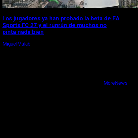
Los jugadores ya han probado la beta de EA
Sports FC 27 y el runrún de muchos no
pinta nada bien
MiguelMalab
9 de agosto, 2026
X
Facebook
Instagram
Youtube
Copyright © Todos los derechos reservados.
|
MoreNews
por AF themes.