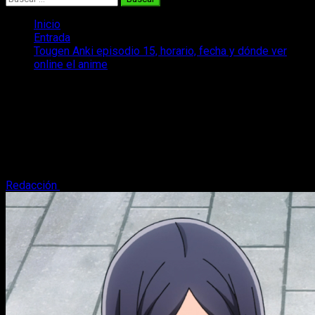
Inicio
Entrada
Tougen Anki episodio 15, horario, fecha y dónde ver
online el anime
Tougen Anki episodio 15, horario,
fecha y dónde ver online el anime
Repasamos todos los detalles concernientes a la emisión
del episodio 15 del anime Tougen Anki: dónde, cuándo y
cómo verlo en español.
Redacción
10 de octubre, 2025
4 minutos de lectura