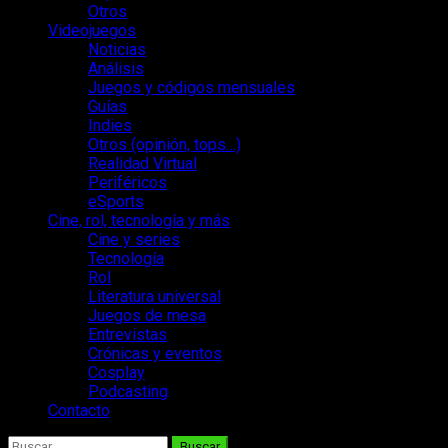
Otros
Videojuegos
Noticias
Análisis
Juegos y códigos mensuales
Guías
Indies
Otros (opinión, tops…)
Realidad Virtual
Periféricos
eSports
Cine, rol, tecnología y más
Cine y series
Tecnología
Rol
Literatura universal
Juegos de mesa
Entrevistas
Crónicas y eventos
Cosplay
Podcasting
Contacto
Buscar: