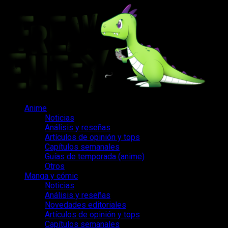
Saltar
al
contenido
Menú
Anime
principal
Noticias
Análisis y reseñas
Artículos de opinión y tops
Capítulos semanales
Guías de temporada (anime)
Otros
Manga y cómic
Noticias
Análisis y reseñas
Novedades editoriales
Artículos de opinión y tops
Capítulos semanales