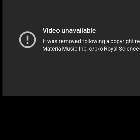
Creo que nunca antes me había sentido tan mal en una batalla
en un videojuego. La forma en que comienza este
enfrentamiento ya es suficiente desalmada, pero el cómo
continúa simplemente nos hará querer que gane nuestro
adversario, y la música no ayuda a animarnos a nosotros
precisamente. Una delicia que encaja a la perfección con la