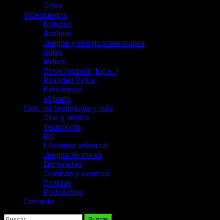
Otros
Videojuegos
Noticias
Análisis
Juegos y códigos mensuales
Guías
Indies
Otros (opinión, tops…)
Realidad Virtual
Periféricos
eSports
Cine, rol, tecnología y más
Cine y series
Tecnología
Rol
Literatura universal
Juegos de mesa
Entrevistas
Crónicas y eventos
Cosplay
Podcasting
Contacto
Buscar: