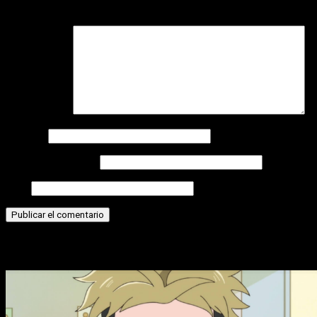
campos obligatorios están marcados con
*
Comentario
*
Nombre
Correo electrónico
Web
Historias relacionadas