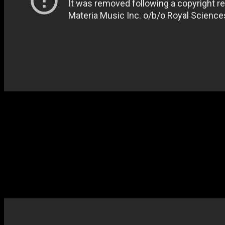
Ah, el tema de nuestro querido Papyrus. Uno de los
personajes más carismáticos que encontraremos en nuestra
aventura, y esta es la música que sonara cuando nos
enfrentemos con él. Despide ese estilo desenfadado pero a
la vez serio que tanto nos gusta, prácticamente se puede
escuchar la personalidad de nuestro querido esqueleto
naranja.
2 – Battle Against a True Hero