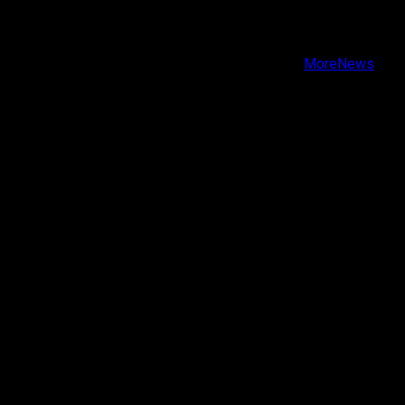
Instagram
Youtube
Copyright © Todos los derechos reservados.
|
MoreNews
por AF themes.