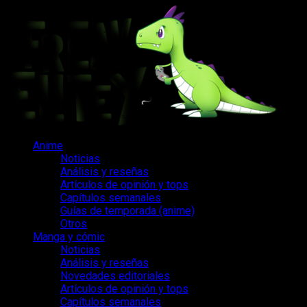
Saltar
al
contenido
Menú
Anime
principal
Noticias
Análisis y reseñas
Artículos de opinión y tops
Capítulos semanales
Guías de temporada (anime)
Otros
Manga y cómic
Noticias
Análisis y reseñas
Novedades editoriales
Artículos de opinión y tops
Capítulos semanales