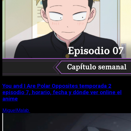
You and I Are Polar Opposites temporada 2
episodio 7, horario, fecha y dónde ver online el
anime
MiguelMalab
9 de agosto, 2026