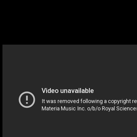
la primera área del juego, y con ella su primera melodía
característica. Esta pieza despierta nostalgia y misterio a la
vez, con un toque de esa sensación de que vas a comenzar
una gran aventura y de que no vas a olvidar dónde
comenzaste.
4 – Hopes and Dreams