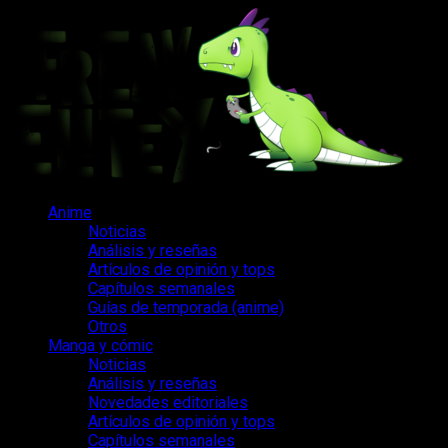
Saltar
al
contenido
Menú
Anime
principal
Noticias
Análisis y reseñas
Artículos de opinión y tops
Capítulos semanales
Guías de temporada (anime)
Otros
Manga y cómic
Noticias
Análisis y reseñas
Novedades editoriales
Artículos de opinión y tops
Capítulos semanales