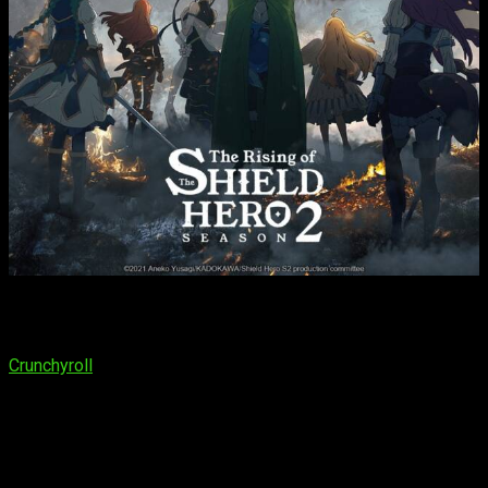
Con todo esto en mente, ¿cuándo podremos ver el último
episodio de la tercera temporada de
The Rising of the Shield
Hero
? Siguiendo la rutina habitual, se transmitirá en
Crunchyroll
en LATAM y España, la plataforma de anime en
streaming responsable de su emisión tanto en versión
original subtitulada como doblada. En cuanto a la fecha y el
horario, está programado para
el viernes 22 de diciembre
de 2023 a las 13:30, hora española
. Este episodio marcará
el emocionante final de la temporada.