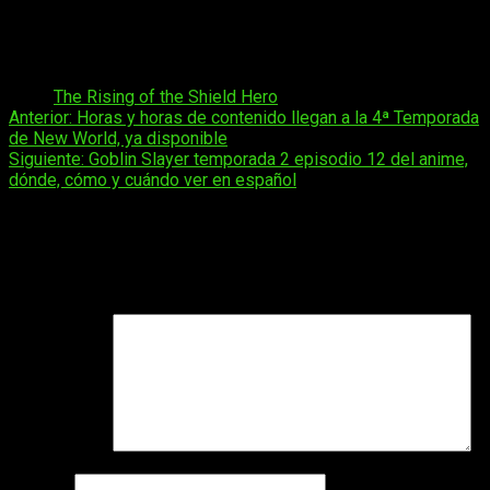
Nicaragua:
a las
06:30
horas
Honduras:
a las
06:30
horas
México:
a las
06:30
horas
Tags:
The Rising of the Shield Hero
Navegación
Anterior:
Horas y horas de contenido llegan a la 4ª Temporada
de New World, ya disponible
de
Siguiente:
Goblin Slayer temporada 2 episodio 12 del anime,
entradas
dónde, cómo y cuándo ver en español
Deja una respuesta
Tu dirección de correo electrónico no será publicada.
Los
campos obligatorios están marcados con
*
Comentario
*
Nombre