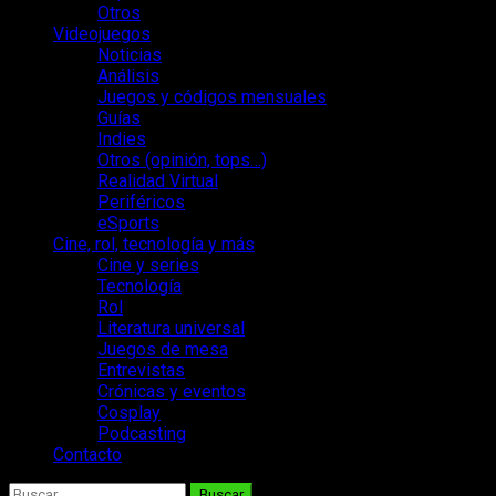
Otros
Videojuegos
Noticias
Análisis
Juegos y códigos mensuales
Guías
Indies
Otros (opinión, tops…)
Realidad Virtual
Periféricos
eSports
Cine, rol, tecnología y más
Cine y series
Tecnología
Rol
Literatura universal
Juegos de mesa
Entrevistas
Crónicas y eventos
Cosplay
Podcasting
Contacto
Buscar: