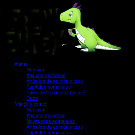
Saltar
al
contenido
Menú
Anime
principal
Noticias
Análisis y reseñas
Artículos de opinión y tops
Capítulos semanales
Guías de temporada (anime)
Otros
Manga y cómic
Noticias
Análisis y reseñas
Novedades editoriales
Artículos de opinión y tops
Capítulos semanales