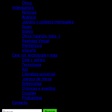
Otros
Videojuegos
Noticias
Análisis
Juegos y códigos mensuales
Guías
Indies
Otros (opinión, tops…)
Realidad Virtual
Periféricos
eSports
Cine, rol, tecnología y más
Cine y series
Tecnología
Rol
Literatura universal
Juegos de mesa
Entrevistas
Crónicas y eventos
Cosplay
Podcasting
Contacto
Buscar: