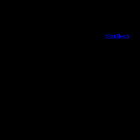
X
Facebook
Instagram
Youtube
Copyright © Todos los derechos reservados.
|
MoreNews
por AF themes.