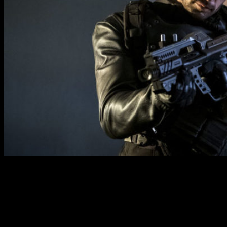
Stephen Huszar
dará vida a este villano conocido por su
habilidad para el robo y la pericia con las armas de fuego.
Pero el detalle más importante es que NO es un metahumano.
Por primera vez en la serie,
The Flash
tendrá que enfrentarse
a un delincuente común (dentro de lo que cabe) Además, su
nombre real es
Jared Morillo
y
Plunder
, traducido al