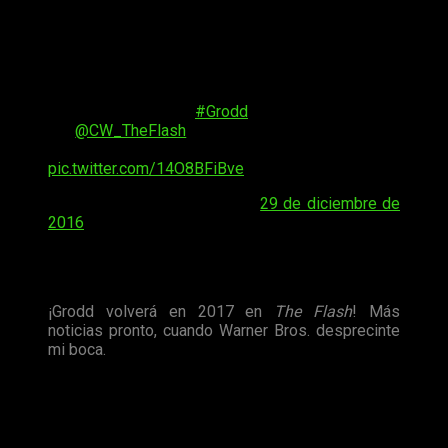
español, quiere decir “saquear”.
Por otro lado, a esta confirmación se une, como ya os había
adelantado, el regreso de otro graaaan personaje: ¡el gorila
Grodd
!
Happy New Grodd!
#Grodd
comes back in 2017
on
@CW_TheFlash
! More news soon when
Warner Brothers unseals my lips.
pic.twitter.com/14O8BFiBve
— David Sobolov (@volobos)
29 de diciembre de
2016
Así, mediante su cuenta personal de
Twitter
, lo anunciaba el
propio
David Sobolov
, actor que pone la voz del personaje.
¡Grodd volverá en 2017 en
The Flash
! Más
noticias pronto, cuando Warner Bros. desprecinte
mi boca.
Si recordáis, la última vez que vimos a
Grodd
fue en la
segunda temporada cuando
Barry
y sus amigos le enviaron a
Gorilla City
, en
Tierra 2
. Casualmente, durante una rueda de
prensa en la
Television Critic’s Association
, el productor de