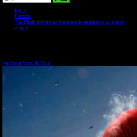
Inicio
Entrada
The Flash confirma un esperado regreso y un nuevo
villano
The Flash confirma un esperado
regreso y un nuevo villano
Verónica Morcillo Rius
4 de enero, 2017
3 minutos de lectura