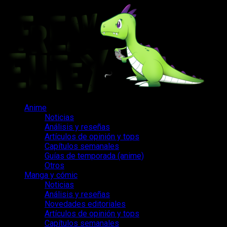
Saltar
al
contenido
Menú
Anime
principal
Noticias
Análisis y reseñas
Artículos de opinión y tops
Capítulos semanales
Guías de temporada (anime)
Otros
Manga y cómic
Noticias
Análisis y reseñas
Novedades editoriales
Artículos de opinión y tops
Capítulos semanales