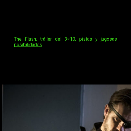
volverá a la serie y quién se sumará a los villanos de esta
temporada.
Hace unos días, os adelanté algunas pistas sobre lo que
veríamos a lo largo de esta tercera temporada. Podéis ojear
el artículo si aún no lo habéis hecho:
The Flash: tráiler del 3×10, pistas y jugosas
posibilidades
Una de las cosas que sabíamos es que esta temporada
estará repleta de villanos. Por si no fuera suficiente con
Savitar
… De hecho, ya os adelanté el nombre que se andaba
rumoreando. Bien, pues las teorías han sido ciertas a este
respecto:
Plunder
llegará a
Central City
.