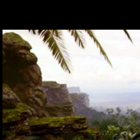
The Flash
,
Andrew Kreisberg
, aseguró que nuestros héroes
viajarán a este lugar al menos en dos episodios. Así pues,
queda confirmado que conoceremos muchos más detalles de
Gorilla City
.