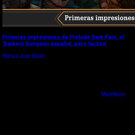
Primeras impresiones de Prelude Dark Pain, el
‘Darkest Dungeon español, pero táctico’
Marcos José Wagih
6 de agosto, 2026
X
Facebook
Instagram
Youtube
Copyright © Todos los derechos reservados.
|
MoreNews
por AF themes.