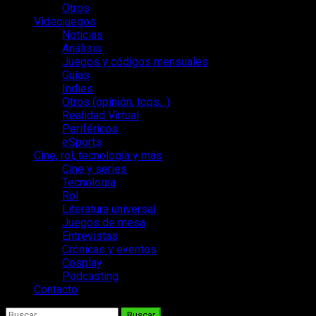
Otros
Videojuegos
Noticias
Análisis
Juegos y códigos mensuales
Guías
Indies
Otros (opinión, tops…)
Realidad Virtual
Periféricos
eSports
Cine, rol, tecnología y más
Cine y series
Tecnología
Rol
Literatura universal
Juegos de mesa
Entrevistas
Crónicas y eventos
Cosplay
Podcasting
Contacto
Buscar: