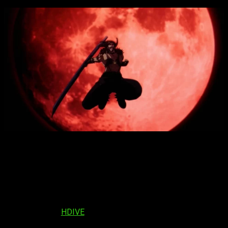
En primer lugar, hablemos del horario. Quiero disculparme de
antemano y aclarar que proporcionaré el horario desde
España, ya que es mi referencia nativa. Dicho esto, la emisión
está programada para las 15:30, pero ten en cuenta que
podría haber retrasos debido a los tiempos de traducción. En
cuanto a la fecha, el segundo episodio se emitirá el
miércoles 18 de octubre de 2023
. Esta transmisión estará
disponible en
HDIVE
, lo que explica por qué no estará
disponible en muchos países.