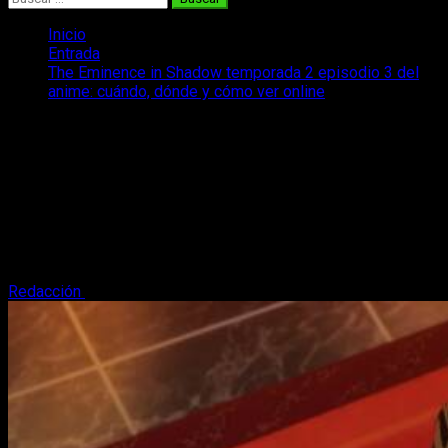
Inicio
Entrada
The Eminence in Shadow temporada 2 episodio 3 del
anime: cuándo, dónde y cómo ver online
The Eminence in Shadow temporada 2
episodio 3 del anime: cuándo, dónde y
cómo ver online
¿Cuál es la fecha y horario de emisión del anime The
Eminence in Shadow temporada 2 episodio 3? Os lo
contamos.
Redacción
11 de octubre, 2023
2 minutos de lectura