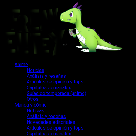
Saltar
al
contenido
Menú
Anime
principal
Noticias
Análisis y reseñas
Artículos de opinión y tops
Capítulos semanales
Guías de temporada (anime)
Otros
Manga y cómic
Noticias
Análisis y reseñas
Novedades editoriales
Artículos de opinión y tops
Capítulos semanales