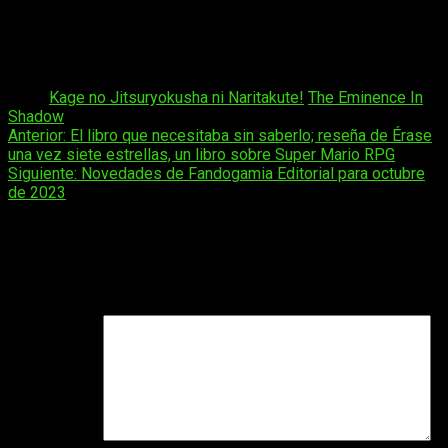
Costa Rica:
a las
07:30
horas
Nicaragua:
a las
07:30
horas
Honduras:
a las
07:30
horas
México:
a las
07:30
horas
Tags:
Kage no Jitsuryokusha ni Naritakute!
The Eminence In
Shadow
Navegación
Anterior:
El libro que necesitaba sin saberlo; reseña de Érase
una vez siete estrellas, un libro sobre Super Mario RPG
de
Siguiente:
Novedades de Fandogamia Editorial para octubre
entradas
de 2023
Deja una respuesta
Tu dirección de correo electrónico no será publicada.
Los
campos obligatorios están marcados con
*
Comentario
*