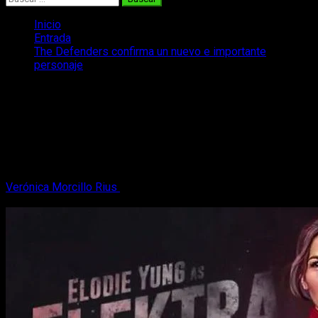
Inicio
Entrada
The Defenders confirma un nuevo e importante
personaje
The Defenders confirma un nuevo e
importante personaje
Las noticias sobre los proyectos de Marvel y Netflix no paran
de llegar. Esta vez es el turno de The Defenders con un nuevo
personaje.
Verónica Morcillo Rius
8 de noviembre, 2016
2 minutos de
lectura