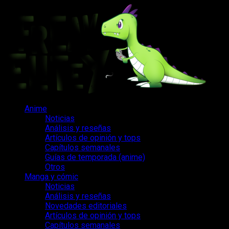
Saltar
al
contenido
Menú
Anime
principal
Noticias
Análisis y reseñas
Artículos de opinión y tops
Capítulos semanales
Guías de temporada (anime)
Otros
Manga y cómic
Noticias
Análisis y reseñas
Novedades editoriales
Artículos de opinión y tops
Capítulos semanales