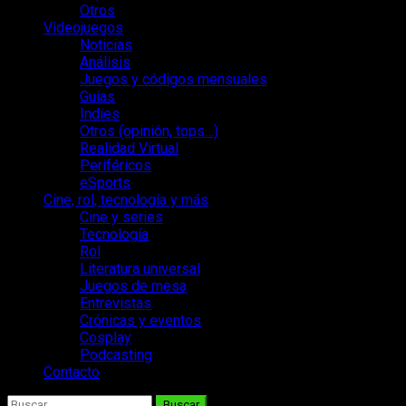
Otros
Videojuegos
Noticias
Análisis
Juegos y códigos mensuales
Guías
Indies
Otros (opinión, tops…)
Realidad Virtual
Periféricos
eSports
Cine, rol, tecnología y más
Cine y series
Tecnología
Rol
Literatura universal
Juegos de mesa
Entrevistas
Crónicas y eventos
Cosplay
Podcasting
Contacto
Buscar: