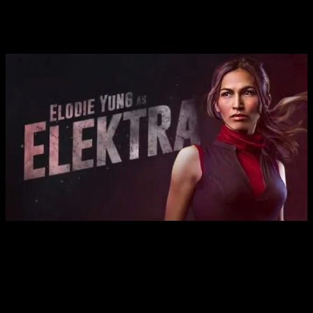
The Defenders y su nuevo personaje
The Defenders confirma un nuevo e importante personaje
Ahora,
EW
nos informa de una nueva e importantísima
incorporación:
Elodie Yung
como
Elektra
.
Lo sé. Muchos no acabasteis de cogerle el gusto a este
personaje o quizá a esta actriz. Sin embargo, su importancia