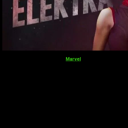
Qué bien nos tratan
Netflix
y
Marvel
. No solo les otorgan
oportunidades a grandes personajes a los que apenas se les
prestaba atención, de forma que cada relativamente poco
tiempo tengamos una serie nueva; sino que además, mientras
no la tenemos, las noticias sobre sus proyectos no paran de
llegar. Esta vez es nuevamente el turno de
The Defenders
.
Poco a poco vamos conociendo más y más detalles de la
serie que unirá a nuestros personajes favoritos de la cadena.
Por el momento, sabíamos que la serie contaría con
Daredevil
,
Jessica Jones
,
Luke Cage
y el próximo en
aterrizar,
Iron Fist
. Además, también se confirmó que la gran
villana de la ficción sería la inigualable
Sigourney Weaver
.