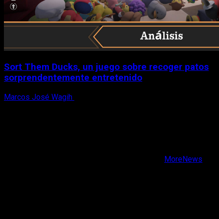
Sort Them Ducks, un juego sobre recoger patos
sorprendentemente entretenido
Marcos José Wagih
8 de agosto, 2026
X
Facebook
Instagram
Youtube
Copyright © Todos los derechos reservados.
|
MoreNews
por AF themes.