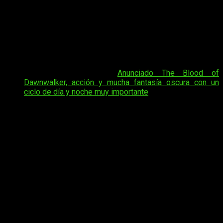
Blood of Dawnwalker
. Se trata de una nueva franquicia de
juegos de rol con grandes dosis de acción y de fantasía
oscura. Por supuesto,
está siendo desarrollado con Unreal
Engine 5
y llegará para PS5, Xbox Series y PC. Y hoy
tenemos el anuncio de un evento en el que sabremos la fecha
de lanzamiento de
The Blood of Dawnwalker
.
Tal vez te interese:
Anunciado The Blood of
Dawnwalker, acción y mucha fantasía oscura con un
ciclo de día y noche muy importante
El esperado
RPG de acción
The Blood of Dawnwalke
r
calienta motores para su lanzamiento con un nuevo evento
especial que promete despejar algunas de las grandes
incógnitas que rodean al proyecto. El estudio Rebel Wolves,
en colaboración con Bandai Namco Entertainment, ha
anunciado la
retransmisión “Road to Launch”
, que tendrá
lugar el próximo
28 de abril
.
En pocos días sabremos la fecha de
lanzamiento de
The Blood of
Dawnwalker