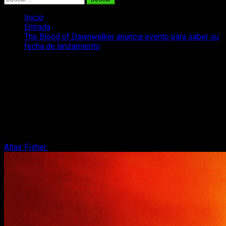
Inicio
Entrada
The Blood of Dawnwalker anuncia evento para saber su
fecha de lanzamiento
The Blood of Dawnwalker anuncia
evento para saber su fecha de
lanzamiento
El estudio Rebel Wolves pone fecha a un evento de The
Blood of Dawnwalker en el que sabremos más detalles y la
fecha de lanzamiento.
Altair Fisher
23 de abril, 2026
3 minutos de lectura