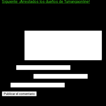
Siguiente:
¡Arrestados los dueños de Tumangaonline!
entradas
Deja una respuesta
Tu dirección de correo electrónico no será publicada.
Los
campos obligatorios están marcados con
*
Comentario
*
Nombre
Correo electrónico
Web
Historias relacionadas