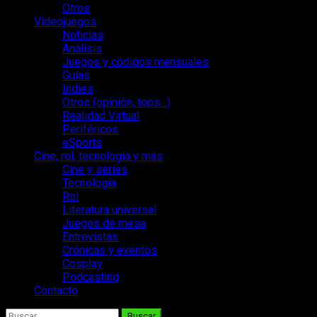
Otros
Videojuegos
Noticias
Análisis
Juegos y códigos mensuales
Guías
Indies
Otros (opinión, tops…)
Realidad Virtual
Periféricos
eSports
Cine, rol, tecnología y más
Cine y series
Tecnología
Rol
Literatura universal
Juegos de mesa
Entrevistas
Crónicas y eventos
Cosplay
Podcasting
Contacto
Buscar: