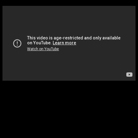
Durante este evento, la compañía compartirá información
clave sobre el juego, incluyendo uno de los anuncios más
esperados por la comunidad: su
fecha oficial de
lanzamiento
. Además, los desarrolladores
mostrarán
nuevas secuencias jugables centradas en el mundo
abierto del título
, ofreciendo un vistazo más profundo a su
ambientación y mecánicas. La presentación también
incluirá
un nuevo tráiler centrado en la historia, así como
detalles técnicos como los requisitos del sistema en PC
.