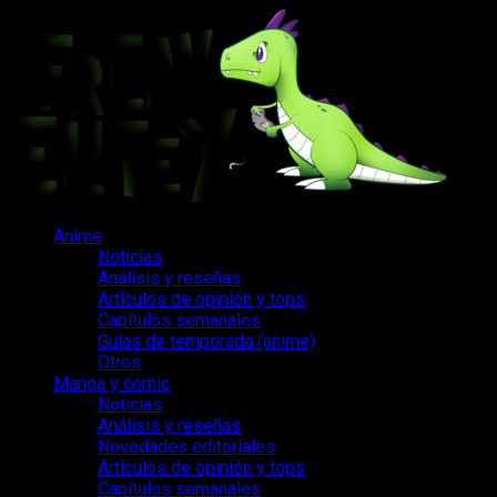
Saltar
al
contenido
Menú
Anime
principal
Noticias
Análisis y reseñas
Artículos de opinión y tops
Capítulos semanales
Guías de temporada (anime)
Otros
Manga y cómic
Noticias
Análisis y reseñas
Novedades editoriales
Artículos de opinión y tops
Capítulos semanales