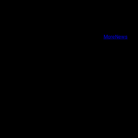
X
Facebook
Instagram
Youtube
Copyright © Todos los derechos reservados.
|
MoreNews
por AF themes.